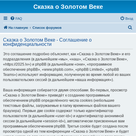
Сказка о Золотом Веке
FAQ
Вход
П
На главную
Список форумов
о
Сказка о Золотом Веке - Соглашение о
и
конфиденциальности
с
Это соглашение подробно объясняет, как «Сказка о Золотом Веке» и его
к
подразделения (в дальнейшем «мы», «наш», «Сказка о Золотом Веке»,
«https://2025.lv») и phpBB (в дальнейшем «они», «программное
обеспечение phpBB», «www.phpbb.com», «phpBB Limited», «phpBB
Teams») используют информацию, полученную во время любой из ваших
пользовательских сессий (в дальнейшем «ваша информация»).
Ваша информация собирается двумя способами. Во-первых, просмотр
«Сказка о Золотом Веке» приведёт к созданию программным
обеспечением phpBB определённого числа cookies (небольшие
текстовые файлы, загружаемые в папку временных файлов вашего
браузера). Первые две cookie содержат только идентификатор
пользователя (в дальнейшем «user-id») и идентификатор анонимной
сессии (в дальнейшем «session-id»), автоматически присвоенные вам
программным обеспечением phpBB. Третья cookie будет создана после
просмотра одной из тем конференции «Сказка о Золотом Веке» и будет