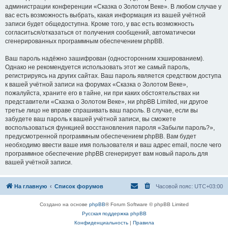
администрации конференции «Сказка о Золотом Веке». В любом случае у
вас есть возможность выбрать, какая информация из вашей учётной
записи будет общедоступна. Кроме того, у вас есть возможность
согласиться/отказаться от получения сообщений, автоматически
сгенерированных программным обеспечением phpBB.
Ваш пароль надёжно зашифрован (односторонним хэшированием).
Однако не рекомендуется использовать этот же самый пароль,
регистрируясь на других сайтах. Ваш пароль является средством доступа
к вашей учётной записи на форумах «Сказка о Золотом Веке»,
пожалуйста, храните его в тайне, ни при каких обстоятельствах ни
представители «Сказка о Золотом Веке», ни phpBB Limited, ни другое
третье лицо не вправе спрашивать ваш пароль. В случае, если вы
забудете ваш пароль к вашей учётной записи, вы сможете
воспользоваться функцией восстановления пароля «Забыли пароль?»,
предусмотренной программным обеспечением phpBB. Вам будет
необходимо ввести ваше имя пользователя и ваш адрес email, после чего
программное обеспечение phpBB сгенерирует вам новый пароль для
вашей учётной записи.
На главную
Список форумов
Часовой пояс:
UTC+03:00
Создано на основе
phpBB
® Forum Software © phpBB Limited
Русская поддержка phpBB
Конфиденциальность
|
Правила