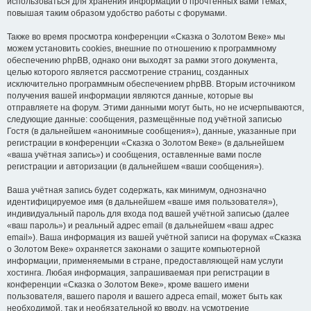
использоваться для хранения информации о прочтённых вами темах,
повышая таким образом удобство работы с форумами.
Также во время просмотра конференции «Сказка о Золотом Веке» мы
можем установить cookies, внешние по отношению к программному
обеспечению phpBB, однако они выходят за рамки этого документа,
целью которого является рассмотрение страниц, созданных
исключительно программным обеспечением phpBB. Вторым источником
получения вашей информации являются данные, которые вы
отправляете на форум. Этими данными могут быть, но не исчерпываются,
следующие данные: сообщения, размещённые под учётной записью
Гостя (в дальнейшем «анонимные сообщения»), данные, указанные при
регистрации в конференции «Сказка о Золотом Веке» (в дальнейшем
«ваша учётная запись») и сообщения, оставленные вами после
регистрации и авторизации (в дальнейшем «ваши сообщения»).
Ваша учётная запись будет содержать, как минимум, однозначно
идентифицируемое имя (в дальнейшем «ваше имя пользователя»),
индивидуальный пароль для входа под вашей учётной записью (далее
«ваш пароль») и реальный адрес email (в дальнейшем «ваш адрес
email»). Ваша информация из вашей учётной записи на форумах «Сказка
о Золотом Веке» охраняется законами о защите компьютерной
информации, применяемыми в стране, предоставляющей нам услуги
хостинга. Любая информация, запрашиваемая при регистрации в
конференции «Сказка о Золотом Веке», кроме вашего имени
пользователя, вашего пароля и вашего адреса email, может быть как
необходимой, так и необязательной ко вводу, на усмотрение