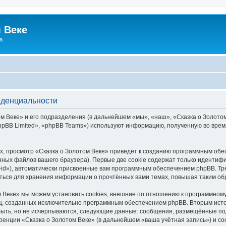
 Веке
а.
иденциальности
 Веке» и его подразделения (в дальнейшем «мы», «наш», «Сказка о Золотом В
pBB Limited», «phpBB Teams») используют информацию, полученную во врем
, просмотр «Сказка о Золотом Веке» приведёт к созданию программным обе
ных файлов вашего браузера). Первые две cookie содержат только идентифик
id»), автоматически присвоенные вам программным обеспечением phpBB. Тре
аться для хранения информации о прочтённых вами темах, повышая таким об
 Веке» мы можем установить cookies, внешние по отношению к программному
иц, созданных исключительно программным обеспечением phpBB. Вторым ис
быть, но не исчерпываются, следующие данные: сообщения, размещённые по
ренции «Сказка о Золотом Веке» (в дальнейшем «ваша учётная запись») и с