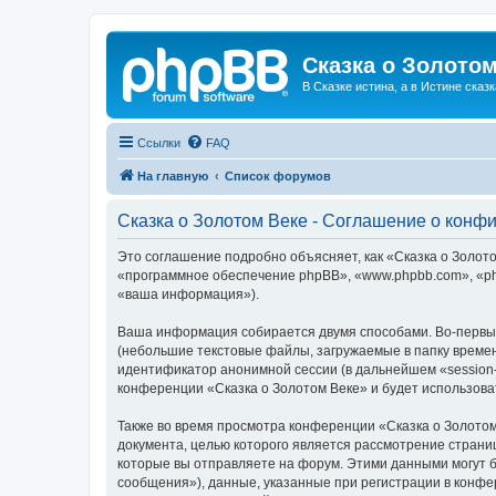
Сказка о Золотом
В Сказке истина, а в Истине сказк
Ссылки
FAQ
На главную
Список форумов
Сказка о Золотом Веке - Соглашение о конф
Это соглашение подробно объясняет, как «Сказка о Золотом
«программное обеспечение phpBB», «www.phpbb.com», «ph
«ваша информация»).
Ваша информация собирается двумя способами. Во-первых
(небольшие текстовые файлы, загружаемые в папку времен
идентификатор анонимной сессии (в дальнейшем «session-
конференции «Сказка о Золотом Веке» и будет использов
Также во время просмотра конференции «Сказка о Золотом
документа, целью которого является рассмотрение стран
которые вы отправляете на форум. Этими данными могут 
сообщения»), данные, указанные при регистрации в конфе