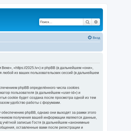
Поиск
Расширенный по
Вход
еке», «https://2025.lv») и phpBB (в дальнейшем «они»,
я любой из ваших пользовательских сессий (в дальнейшем
спечением phpBB определённого числа cookies
атор пользователя (в дальнейшем «user-id») и
тья cookie будет создана после просмотра одной из тем
разом удобство работы с форумами.
 обеспечению phpBB, однако они выходят за рамки этого
точником получения вашей информации являются данные,
д учётной записью Гостя (в дальнейшем «анонимные
ообщения, оставленные вами после регистрации и