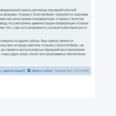
дивидуальный пароль для входа под вашей учётной
 на форумах «Сказка о Золотом Веке» охраняется законами
мая при регистрации в конференции «Сказка о Золотом
о вводу, на усмотрение администрации конференции «Сказка
е того, у вас есть возможность согласиться/отказаться от
рируясь на других сайтах. Ваш пароль является
тельствах ни представители «Сказка о Золотом Веке», ни
си, вы сможете воспользоваться функцией восстановления
 ваш адрес email, после чего программное обеспечение
 с администрацией
Удалить cookies
Часовой пояс:
UTC+03:00