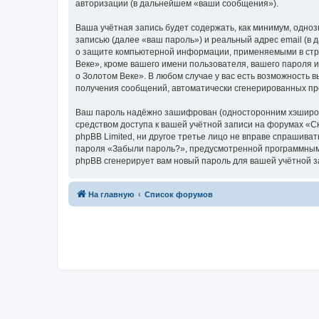
авторизации (в дальнейшем «ваши сообщения»).
Ваша учётная запись будет содержать, как минимум, одн
записью (далее «ваш пароль») и реальный адрес email (в
о защите компьютерной информации, применяемыми в стра
Веке», кроме вашего имени пользователя, вашего пароля и
о Золотом Веке». В любом случае у вас есть возможность в
получения сообщений, автоматически сгенерированных п
Ваш пароль надёжно зашифрован (односторонним хэширован
средством доступа к вашей учётной записи на форумах «Ска
phpBB Limited, ни другое третье лицо не вправе спрашива
пароля «Забыли пароль?», предусмотренной программным 
phpBB сгенерирует вам новый пароль для вашей учётной з
На главную
Список форумов