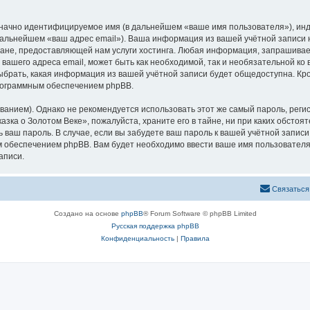
означно идентифицируемое имя (в дальнейшем «ваше имя пользователя»), ин
 дальнейшем «ваш адрес email»). Ваша информация из вашей учётной записи
не, предоставляющей нам услуги хостинга. Любая информация, запрашивае
 вашего адреса email, может быть как необходимой, так и необязательной к
ыбрать, какая информация из вашей учётной записи будет общедоступна. Кром
рограммным обеспечением phpBB.
ием). Однако не рекомендуется использовать этот же самый пароль, регист
зка о Золотом Веке», пожалуйста, храните его в тайне, ни при каких обстоя
ть ваш пароль. В случае, если вы забудете ваш пароль к вашей учётной запи
обеспечением phpBB. Вам будет необходимо ввести ваше имя пользователя и
аписи.
Связаться
Создано на основе
phpBB
® Forum Software © phpBB Limited
Русская поддержка phpBB
Конфиденциальность
|
Правила