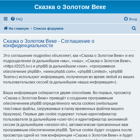
Сказка о Золотом Веке
FAQ
Вход
П
На главную
Список форумов
о
Сказка о Золотом Веке - Соглашение о
и
конфиденциальности
с
Это соглашение подробно объясняет, как «Сказка о Золотом Веке» и его
к
подразделения (в дальнейшем «мы», «наш», «Сказка о Золотом Веке»,
«https://2025.lv») и phpBB (в дальнейшем «они», «программное
обеспечение phpBB», «www.phpbb.com», «phpBB Limited», «phpBB
Teams») используют информацию, полученную во время любой из ваших
пользовательских сессий (в дальнейшем «ваша информация»).
Ваша информация собирается двумя способами. Во-первых, просмотр
«Сказка о Золотом Веке» приведёт к созданию программным
обеспечением phpBB определённого числа cookies (небольшие
текстовые файлы, загружаемые в папку временных файлов вашего
браузера). Первые две cookie содержат только идентификатор
пользователя (в дальнейшем «user-id») и идентификатор анонимной
сессии (в дальнейшем «session-id»), автоматически присвоенные вам
программным обеспечением phpBB. Третья cookie будет создана после
просмотра одной из тем конференции «Сказка о Золотом Веке» и будет