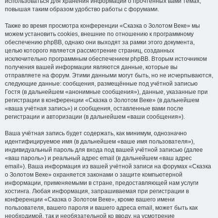
использоваться для хранения информации о прочтённых вами темах,
повышая таким образом удобство работы с форумами.
Также во время просмотра конференции «Сказка о Золотом Веке» мы
можем установить cookies, внешние по отношению к программному
обеспечению phpBB, однако они выходят за рамки этого документа,
целью которого является рассмотрение страниц, созданных
исключительно программным обеспечением phpBB. Вторым источником
получения вашей информации являются данные, которые вы
отправляете на форум. Этими данными могут быть, но не исчерпываются,
следующие данные: сообщения, размещённые под учётной записью
Гостя (в дальнейшем «анонимные сообщения»), данные, указанные при
регистрации в конференции «Сказка о Золотом Веке» (в дальнейшем
«ваша учётная запись») и сообщения, оставленные вами после
регистрации и авторизации (в дальнейшем «ваши сообщения»).
Ваша учётная запись будет содержать, как минимум, однозначно
идентифицируемое имя (в дальнейшем «ваше имя пользователя»),
индивидуальный пароль для входа под вашей учётной записью (далее
«ваш пароль») и реальный адрес email (в дальнейшем «ваш адрес
email»). Ваша информация из вашей учётной записи на форумах «Сказка
о Золотом Веке» охраняется законами о защите компьютерной
информации, применяемыми в стране, предоставляющей нам услуги
хостинга. Любая информация, запрашиваемая при регистрации в
конференции «Сказка о Золотом Веке», кроме вашего имени
пользователя, вашего пароля и вашего адреса email, может быть как
необходимой, так и необязательной ко вводу, на усмотрение