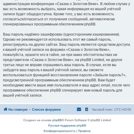
администрации конференции «Сказка о Золотом Веке». В любом случае у
вас есть возможность выбрать, какая информация из вашей учётной
записи будет общедоступна. Кроме того, у вас есть возможность
согласиться/отказаться от получения сообщений, автоматически
сгенерированных программным обеспечением phpBB.
Ваш пароль надёжно зашифрован (односторонним хэшированием).
Однако не рекомендуется использовать этот же самый пароль,
регистрируясь на других сайтах. Ваш пароль является средством доступа
к вашей учётной записи на форумах «Сказка о Золотом Веке»,
пожалуйста, храните его в тайне, ни при каких обстоятельствах ни
представители «Сказка о Золотом Веке», ни phpBB Limited, ни другое
третье лицо не вправе спрашивать ваш пароль. В случае, если вы
забудете ваш пароль к вашей учётной записи, вы сможете
воспользоваться функцией восстановления пароля «Забыли пароль?»,
предусмотренной программным обеспечением phpBB. Вам будет
необходимо ввести ваше имя пользователя и ваш адрес email, после чего
программное обеспечение phpBB сгенерирует вам новый пароль для
вашей учётной записи.
На главную
Список форумов
Часовой пояс:
UTC+03:00
Создано на основе
phpBB
® Forum Software © phpBB Limited
Русская поддержка phpBB
Конфиденциальность
|
Правила