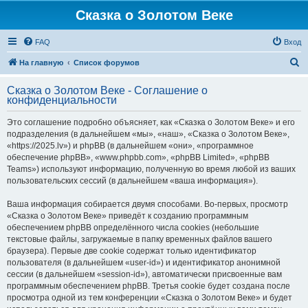
Сказка о Золотом Веке
FAQ
Вход
П
На главную
Список форумов
о
Сказка о Золотом Веке - Соглашение о
и
конфиденциальности
с
Это соглашение подробно объясняет, как «Сказка о Золотом Веке» и его
к
подразделения (в дальнейшем «мы», «наш», «Сказка о Золотом Веке»,
«https://2025.lv») и phpBB (в дальнейшем «они», «программное
обеспечение phpBB», «www.phpbb.com», «phpBB Limited», «phpBB
Teams») используют информацию, полученную во время любой из ваших
пользовательских сессий (в дальнейшем «ваша информация»).
Ваша информация собирается двумя способами. Во-первых, просмотр
«Сказка о Золотом Веке» приведёт к созданию программным
обеспечением phpBB определённого числа cookies (небольшие
текстовые файлы, загружаемые в папку временных файлов вашего
браузера). Первые две cookie содержат только идентификатор
пользователя (в дальнейшем «user-id») и идентификатор анонимной
сессии (в дальнейшем «session-id»), автоматически присвоенные вам
программным обеспечением phpBB. Третья cookie будет создана после
просмотра одной из тем конференции «Сказка о Золотом Веке» и будет