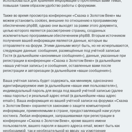
использоваться для хранения информации о прочтённых вами темах,
повышая таким образом удобство работы с форумами.
Также во время просмотра конференции «Сказка о Золотом Веке» мы
можем установить cookies, внешние по отношению к программному
обеспечению phpBB, однако они выходят за рамки этого документа,
целью которого является рассмотрение страниц, созданных
исключительно программным обеспечением phpBB. Вторым источником
получения вашей информации являются данные, которые вы
отправляете на форум. Этими данными могут быть, но не исчерпываются,
следующие данные: сообщения, размещённые под учётной записью
Гостя (в дальнейшем «анонимные сообщения»), данные, указанные при
регистрации в конференции «Сказка о Золотом Веке» (в дальнейшем
«ваша учётная запись») и сообщения, оставленные вами после
регистрации и авторизации (в дальнейшем «ваши сообщения»).
Ваша учётная запись будет содержать, как минимум, однозначно
идентифицируемое имя (в дальнейшем «ваше имя пользователя»),
индивидуальный пароль для входа под вашей учётной записью (далее
«ваш пароль») и реальный адрес email (в дальнейшем «ваш адрес
email»). Ваша информация из вашей учётной записи на форумах «Сказка
о Золотом Веке» охраняется законами о защите компьютерной
информации, применяемыми в стране, предоставляющей нам услуги
хостинга. Любая информация, запрашиваемая при регистрации в
конференции «Сказка о Золотом Веке», кроме вашего имени
пользователя, вашего пароля и вашего адреса email, может быть как
необходимой, так и необязательной ко вводу, на усмотрение