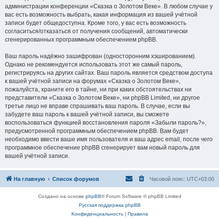
администрации конференции «Сказка о Золотом Веке». В любом случае у
вас есть возможность выбрать, какая информация из вашей учётной
записи будет общедоступна. Кроме того, у вас есть возможность
согласиться/отказаться от получения сообщений, автоматически
сгенерированных программным обеспечением phpBB.
Ваш пароль надёжно зашифрован (односторонним хэшированием).
Однако не рекомендуется использовать этот же самый пароль,
регистрируясь на других сайтах. Ваш пароль является средством доступа
к вашей учётной записи на форумах «Сказка о Золотом Веке»,
пожалуйста, храните его в тайне, ни при каких обстоятельствах ни
представители «Сказка о Золотом Веке», ни phpBB Limited, ни другое
третье лицо не вправе спрашивать ваш пароль. В случае, если вы
забудете ваш пароль к вашей учётной записи, вы сможете
воспользоваться функцией восстановления пароля «Забыли пароль?»,
предусмотренной программным обеспечением phpBB. Вам будет
необходимо ввести ваше имя пользователя и ваш адрес email, после чего
программное обеспечение phpBB сгенерирует вам новый пароль для
вашей учётной записи.
На главную
Список форумов
Часовой пояс:
UTC+03:00
Создано на основе
phpBB
® Forum Software © phpBB Limited
Русская поддержка phpBB
Конфиденциальность
|
Правила