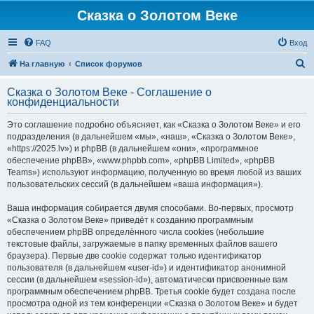
Сказка о Золотом Веке
FAQ
Вход
П
На главную
Список форумов
о
Сказка о Золотом Веке - Соглашение о
и
конфиденциальности
с
Это соглашение подробно объясняет, как «Сказка о Золотом Веке» и его
к
подразделения (в дальнейшем «мы», «наш», «Сказка о Золотом Веке»,
«https://2025.lv») и phpBB (в дальнейшем «они», «программное
обеспечение phpBB», «www.phpbb.com», «phpBB Limited», «phpBB
Teams») используют информацию, полученную во время любой из ваших
пользовательских сессий (в дальнейшем «ваша информация»).
Ваша информация собирается двумя способами. Во-первых, просмотр
«Сказка о Золотом Веке» приведёт к созданию программным
обеспечением phpBB определённого числа cookies (небольшие
текстовые файлы, загружаемые в папку временных файлов вашего
браузера). Первые две cookie содержат только идентификатор
пользователя (в дальнейшем «user-id») и идентификатор анонимной
сессии (в дальнейшем «session-id»), автоматически присвоенные вам
программным обеспечением phpBB. Третья cookie будет создана после
просмотра одной из тем конференции «Сказка о Золотом Веке» и будет