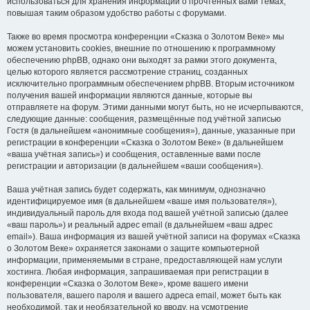
использоваться для хранения информации о прочтённых вами темах,
повышая таким образом удобство работы с форумами.
Также во время просмотра конференции «Сказка о Золотом Веке» мы
можем установить cookies, внешние по отношению к программному
обеспечению phpBB, однако они выходят за рамки этого документа,
целью которого является рассмотрение страниц, созданных
исключительно программным обеспечением phpBB. Вторым источником
получения вашей информации являются данные, которые вы
отправляете на форум. Этими данными могут быть, но не исчерпываются,
следующие данные: сообщения, размещённые под учётной записью
Гостя (в дальнейшем «анонимные сообщения»), данные, указанные при
регистрации в конференции «Сказка о Золотом Веке» (в дальнейшем
«ваша учётная запись») и сообщения, оставленные вами после
регистрации и авторизации (в дальнейшем «ваши сообщения»).
Ваша учётная запись будет содержать, как минимум, однозначно
идентифицируемое имя (в дальнейшем «ваше имя пользователя»),
индивидуальный пароль для входа под вашей учётной записью (далее
«ваш пароль») и реальный адрес email (в дальнейшем «ваш адрес
email»). Ваша информация из вашей учётной записи на форумах «Сказка
о Золотом Веке» охраняется законами о защите компьютерной
информации, применяемыми в стране, предоставляющей нам услуги
хостинга. Любая информация, запрашиваемая при регистрации в
конференции «Сказка о Золотом Веке», кроме вашего имени
пользователя, вашего пароля и вашего адреса email, может быть как
необходимой, так и необязательной ко вводу, на усмотрение