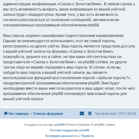
администрации конференции «Сказка о Золотом Веке». В любом случае у
вас есть возможность выбрать, какая информация из вашей учётной
записи будет общедоступна. Кроме того, у вас есть возможность
согласиться/отказаться от получения сообщений, автоматически
сгенерированных программным обеспечением phpBB.
Ваш пароль надёжно зашифрован (односторонним хэшированием).
Однако не рекомендуется использовать этот же самый пароль,
регистрируясь на других сайтах. Ваш пароль является средством доступа
к вашей учётной записи на форумах «Сказка о Золотом Веке»,
пожалуйста, храните его в тайне, ни при каких обстоятельствах ни
представители «Сказка о Золотом Веке», ни phpBB Limited, ни другое
третье лицо не вправе спрашивать ваш пароль. В случае, если вы
забудете ваш пароль к вашей учётной записи, вы сможете
воспользоваться функцией восстановления пароля «Забыли пароль?»,
предусмотренной программным обеспечением phpBB. Вам будет
необходимо ввести ваше имя пользователя и ваш адрес email, после чего
программное обеспечение phpBB сгенерирует вам новый пароль для
вашей учётной записи.
На главную
Список форумов
Часовой пояс:
UTC+03:00
Создано на основе
phpBB
® Forum Software © phpBB Limited
Русская поддержка phpBB
Конфиденциальность
|
Правила