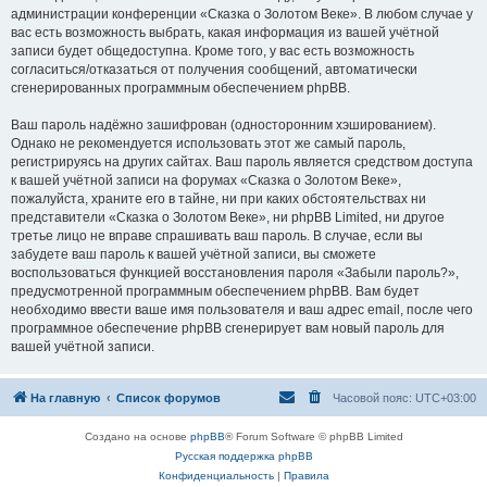
администрации конференции «Сказка о Золотом Веке». В любом случае у
вас есть возможность выбрать, какая информация из вашей учётной
записи будет общедоступна. Кроме того, у вас есть возможность
согласиться/отказаться от получения сообщений, автоматически
сгенерированных программным обеспечением phpBB.
Ваш пароль надёжно зашифрован (односторонним хэшированием).
Однако не рекомендуется использовать этот же самый пароль,
регистрируясь на других сайтах. Ваш пароль является средством доступа
к вашей учётной записи на форумах «Сказка о Золотом Веке»,
пожалуйста, храните его в тайне, ни при каких обстоятельствах ни
представители «Сказка о Золотом Веке», ни phpBB Limited, ни другое
третье лицо не вправе спрашивать ваш пароль. В случае, если вы
забудете ваш пароль к вашей учётной записи, вы сможете
воспользоваться функцией восстановления пароля «Забыли пароль?»,
предусмотренной программным обеспечением phpBB. Вам будет
необходимо ввести ваше имя пользователя и ваш адрес email, после чего
программное обеспечение phpBB сгенерирует вам новый пароль для
вашей учётной записи.
На главную
Список форумов
Часовой пояс:
UTC+03:00
Создано на основе
phpBB
® Forum Software © phpBB Limited
Русская поддержка phpBB
Конфиденциальность
|
Правила