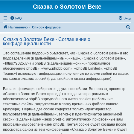
Сказка о Золотом Веке
FAQ
Вход
П
На главную
Список форумов
о
Сказка о Золотом Веке - Соглашение о
и
конфиденциальности
с
Это соглашение подробно объясняет, как «Сказка о Золотом Веке» и его
к
подразделения (в дальнейшем «мы», «наш», «Сказка о Золотом Веке»,
«https://2025.lv») и phpBB (в дальнейшем «они», «программное
обеспечение phpBB», «www.phpbb.com», «phpBB Limited», «phpBB
Teams») используют информацию, полученную во время любой из ваших
пользовательских сессий (в дальнейшем «ваша информация»).
Ваша информация собирается двумя способами. Во-первых, просмотр
«Сказка о Золотом Веке» приведёт к созданию программным
обеспечением phpBB определённого числа cookies (небольшие
текстовые файлы, загружаемые в папку временных файлов вашего
браузера). Первые две cookie содержат только идентификатор
пользователя (в дальнейшем «user-id») и идентификатор анонимной
сессии (в дальнейшем «session-id»), автоматически присвоенные вам
программным обеспечением phpBB. Третья cookie будет создана после
просмотра одной из тем конференции «Сказка о Золотом Веке» и будет