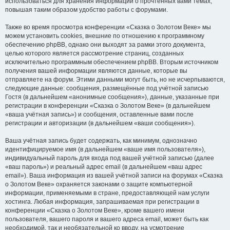
использоваться для хранения информации о прочтённых вами темах,
повышая таким образом удобство работы с форумами.
Также во время просмотра конференции «Сказка о Золотом Веке» мы
можем установить cookies, внешние по отношению к программному
обеспечению phpBB, однако они выходят за рамки этого документа,
целью которого является рассмотрение страниц, созданных
исключительно программным обеспечением phpBB. Вторым источником
получения вашей информации являются данные, которые вы
отправляете на форум. Этими данными могут быть, но не исчерпываются,
следующие данные: сообщения, размещённые под учётной записью
Гостя (в дальнейшем «анонимные сообщения»), данные, указанные при
регистрации в конференции «Сказка о Золотом Веке» (в дальнейшем
«ваша учётная запись») и сообщения, оставленные вами после
регистрации и авторизации (в дальнейшем «ваши сообщения»).
Ваша учётная запись будет содержать, как минимум, однозначно
идентифицируемое имя (в дальнейшем «ваше имя пользователя»),
индивидуальный пароль для входа под вашей учётной записью (далее
«ваш пароль») и реальный адрес email (в дальнейшем «ваш адрес
email»). Ваша информация из вашей учётной записи на форумах «Сказка
о Золотом Веке» охраняется законами о защите компьютерной
информации, применяемыми в стране, предоставляющей нам услуги
хостинга. Любая информация, запрашиваемая при регистрации в
конференции «Сказка о Золотом Веке», кроме вашего имени
пользователя, вашего пароля и вашего адреса email, может быть как
необходимой, так и необязательной ко вводу, на усмотрение