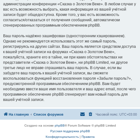
администрации конференции «Сказка о Золотом Веке». В любом случае у
вас есть возможность выбрать, какая информация из вашей учётной
записи будет общедоступна. Кроме того, у вас есть возможность
согласиться/отказаться от получения сообщений, автоматически
сгенерированных программным обеспечением phpBB.
Ваш пароль надёжно зашифрован (односторонним хэшированием).
Однако не рекомендуется использовать этот же самый пароль,
регистрируясь на других сайтах. Ваш пароль является средством доступа
к вашей учётной записи на форумах «Сказка о Золотом Веке»,
пожалуйста, храните его в тайне, ни при каких обстоятельствах ни
представители «Сказка о Золотом Веке», ни phpBB Limited, ни другое
третье лицо не вправе спрашивать ваш пароль. В случае, если вы
забудете ваш пароль к вашей учётной записи, вы сможете
воспользоваться функцией восстановления пароля «Забыли пароль?»,
предусмотренной программным обеспечением phpBB. Вам будет
необходимо ввести ваше имя пользователя и ваш адрес email, после чего
программное обеспечение phpBB сгенерирует вам новый пароль для
вашей учётной записи.
На главную
Список форумов
Часовой пояс:
UTC+03:00
Создано на основе
phpBB
® Forum Software © phpBB Limited
Русская поддержка phpBB
Конфиденциальность
|
Правила