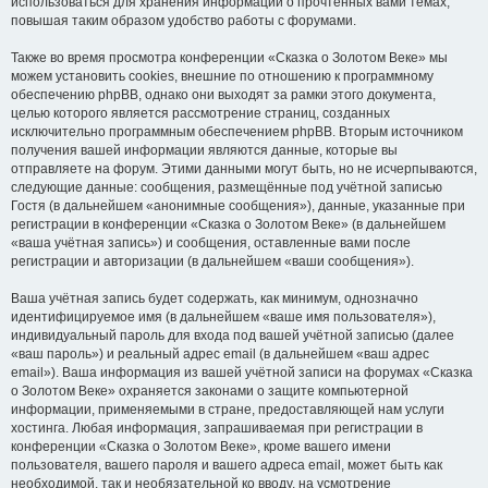
использоваться для хранения информации о прочтённых вами темах,
повышая таким образом удобство работы с форумами.
Также во время просмотра конференции «Сказка о Золотом Веке» мы
можем установить cookies, внешние по отношению к программному
обеспечению phpBB, однако они выходят за рамки этого документа,
целью которого является рассмотрение страниц, созданных
исключительно программным обеспечением phpBB. Вторым источником
получения вашей информации являются данные, которые вы
отправляете на форум. Этими данными могут быть, но не исчерпываются,
следующие данные: сообщения, размещённые под учётной записью
Гостя (в дальнейшем «анонимные сообщения»), данные, указанные при
регистрации в конференции «Сказка о Золотом Веке» (в дальнейшем
«ваша учётная запись») и сообщения, оставленные вами после
регистрации и авторизации (в дальнейшем «ваши сообщения»).
Ваша учётная запись будет содержать, как минимум, однозначно
идентифицируемое имя (в дальнейшем «ваше имя пользователя»),
индивидуальный пароль для входа под вашей учётной записью (далее
«ваш пароль») и реальный адрес email (в дальнейшем «ваш адрес
email»). Ваша информация из вашей учётной записи на форумах «Сказка
о Золотом Веке» охраняется законами о защите компьютерной
информации, применяемыми в стране, предоставляющей нам услуги
хостинга. Любая информация, запрашиваемая при регистрации в
конференции «Сказка о Золотом Веке», кроме вашего имени
пользователя, вашего пароля и вашего адреса email, может быть как
необходимой, так и необязательной ко вводу, на усмотрение