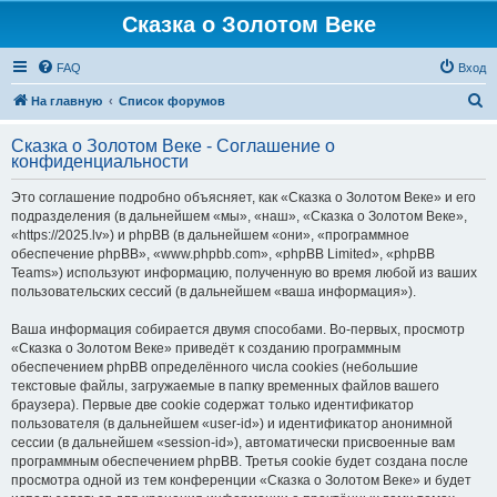
Сказка о Золотом Веке
FAQ
Вход
П
На главную
Список форумов
о
Сказка о Золотом Веке - Соглашение о
и
конфиденциальности
с
Это соглашение подробно объясняет, как «Сказка о Золотом Веке» и его
к
подразделения (в дальнейшем «мы», «наш», «Сказка о Золотом Веке»,
«https://2025.lv») и phpBB (в дальнейшем «они», «программное
обеспечение phpBB», «www.phpbb.com», «phpBB Limited», «phpBB
Teams») используют информацию, полученную во время любой из ваших
пользовательских сессий (в дальнейшем «ваша информация»).
Ваша информация собирается двумя способами. Во-первых, просмотр
«Сказка о Золотом Веке» приведёт к созданию программным
обеспечением phpBB определённого числа cookies (небольшие
текстовые файлы, загружаемые в папку временных файлов вашего
браузера). Первые две cookie содержат только идентификатор
пользователя (в дальнейшем «user-id») и идентификатор анонимной
сессии (в дальнейшем «session-id»), автоматически присвоенные вам
программным обеспечением phpBB. Третья cookie будет создана после
просмотра одной из тем конференции «Сказка о Золотом Веке» и будет