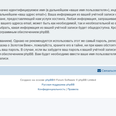
означно идентифицируемое имя (в дальнейшем «ваше имя пользователя»), ин
 дальнейшем «ваш адрес email»). Ваша информация из вашей учётной записи
не, предоставляющей нам услуги хостинга. Любая информация, запрашивае
 вашего адреса email, может быть как необходимой, так и необязательной к
ыбрать, какая информация из вашей учётной записи будет общедоступна. Кром
рограммным обеспечением phpBB.
ием). Однако не рекомендуется использовать этот же самый пароль, регист
зка о Золотом Веке», пожалуйста, храните его в тайне, ни при каких обстоя
ть ваш пароль. В случае, если вы забудете ваш пароль к вашей учётной запи
обеспечением phpBB. Вам будет необходимо ввести ваше имя пользователя и
аписи.
Связаться
Создано на основе
phpBB
® Forum Software © phpBB Limited
Русская поддержка phpBB
Конфиденциальность
|
Правила