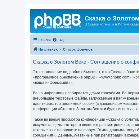
Сказка о Золотом
В Сказке истина, а в Истине сказк
Ссылки
FAQ
На главную
Список форумов
Сказка о Золотом Веке - Соглашение о конф
Это соглашение подробно объясняет, как «Сказка о Золотом
«программное обеспечение phpBB», «www.phpbb.com», «ph
«ваша информация»).
Ваша информация собирается двумя способами. Во-первых
(небольшие текстовые файлы, загружаемые в папку времен
идентификатор анонимной сессии (в дальнейшем «session-
конференции «Сказка о Золотом Веке» и будет использов
Также во время просмотра конференции «Сказка о Золотом
документа, целью которого является рассмотрение стран
которые вы отправляете на форум. Этими данными могут 
сообщения»), данные, указанные при регистрации в конфе