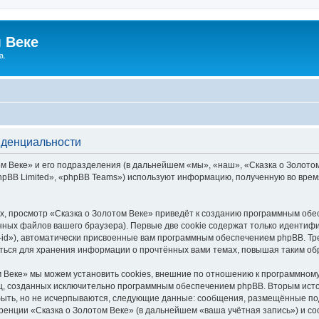
 Веке
а.
иденциальности
 Веке» и его подразделения (в дальнейшем «мы», «наш», «Сказка о Золотом В
pBB Limited», «phpBB Teams») используют информацию, полученную во врем
, просмотр «Сказка о Золотом Веке» приведёт к созданию программным обе
ных файлов вашего браузера). Первые две cookie содержат только идентифик
id»), автоматически присвоенные вам программным обеспечением phpBB. Тре
аться для хранения информации о прочтённых вами темах, повышая таким об
 Веке» мы можем установить cookies, внешние по отношению к программному
иц, созданных исключительно программным обеспечением phpBB. Вторым ис
быть, но не исчерпываются, следующие данные: сообщения, размещённые по
ренции «Сказка о Золотом Веке» (в дальнейшем «ваша учётная запись») и с