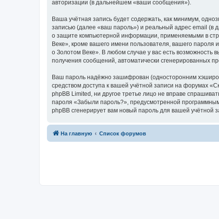
авторизации (в дальнейшем «ваши сообщения»).
Ваша учётная запись будет содержать, как минимум, одн
записью (далее «ваш пароль») и реальный адрес email (в
о защите компьютерной информации, применяемыми в стра
Веке», кроме вашего имени пользователя, вашего пароля и
о Золотом Веке». В любом случае у вас есть возможность в
получения сообщений, автоматически сгенерированных п
Ваш пароль надёжно зашифрован (односторонним хэширован
средством доступа к вашей учётной записи на форумах «Ска
phpBB Limited, ни другое третье лицо не вправе спрашива
пароля «Забыли пароль?», предусмотренной программным 
phpBB сгенерирует вам новый пароль для вашей учётной з
На главную
Список форумов