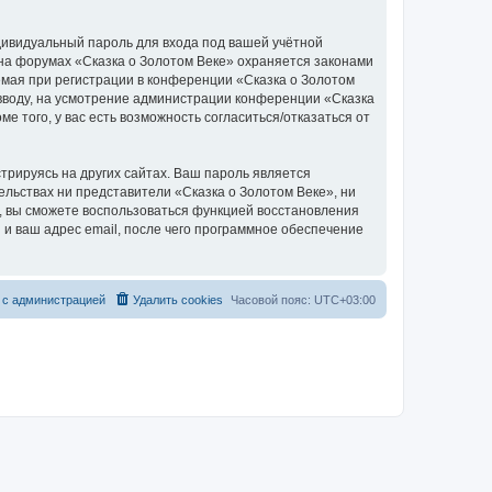
дивидуальный пароль для входа под вашей учётной
 на форумах «Сказка о Золотом Веке» охраняется законами
мая при регистрации в конференции «Сказка о Золотом
о вводу, на усмотрение администрации конференции «Сказка
е того, у вас есть возможность согласиться/отказаться от
рируясь на других сайтах. Ваш пароль является
тельствах ни представители «Сказка о Золотом Веке», ни
си, вы сможете воспользоваться функцией восстановления
 ваш адрес email, после чего программное обеспечение
 с администрацией
Удалить cookies
Часовой пояс:
UTC+03:00