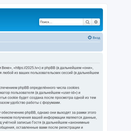
Поиск
Расширенный по
Вход
еке», «https://2025.lv») и phpBB (в дальнейшем «они»,
я любой из ваших пользовательских сессий (в дальнейшем
спечением phpBB определённого числа cookies
атор пользователя (в дальнейшем «user-id») и
тья cookie будет создана после просмотра одной из тем
разом удобство работы с форумами.
 обеспечению phpBB, однако они выходят за рамки этого
точником получения вашей информации являются данные,
д учётной записью Гостя (в дальнейшем «анонимные
ообщения, оставленные вами после регистрации и