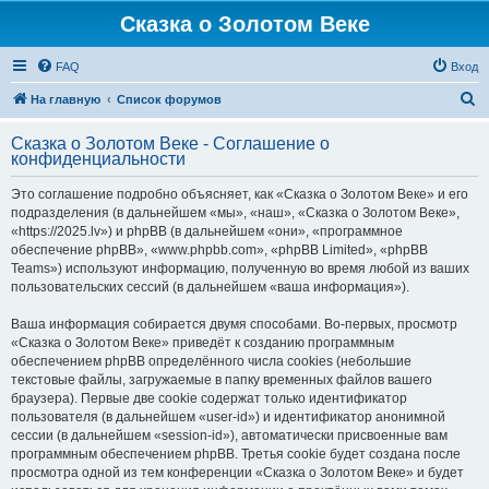
Сказка о Золотом Веке
FAQ
Вход
П
На главную
Список форумов
о
Сказка о Золотом Веке - Соглашение о
и
конфиденциальности
с
Это соглашение подробно объясняет, как «Сказка о Золотом Веке» и его
к
подразделения (в дальнейшем «мы», «наш», «Сказка о Золотом Веке»,
«https://2025.lv») и phpBB (в дальнейшем «они», «программное
обеспечение phpBB», «www.phpbb.com», «phpBB Limited», «phpBB
Teams») используют информацию, полученную во время любой из ваших
пользовательских сессий (в дальнейшем «ваша информация»).
Ваша информация собирается двумя способами. Во-первых, просмотр
«Сказка о Золотом Веке» приведёт к созданию программным
обеспечением phpBB определённого числа cookies (небольшие
текстовые файлы, загружаемые в папку временных файлов вашего
браузера). Первые две cookie содержат только идентификатор
пользователя (в дальнейшем «user-id») и идентификатор анонимной
сессии (в дальнейшем «session-id»), автоматически присвоенные вам
программным обеспечением phpBB. Третья cookie будет создана после
просмотра одной из тем конференции «Сказка о Золотом Веке» и будет