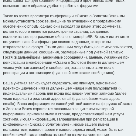
использоваться для хранения информации о прочтённых вами темах,
повышая таким образом удобство работы с форумами.
Также во время просмотра конференции «Сказка о Золотом Веке» мы
можем установить cookies, внешние по отношению к программному
обеспечению phpBB, однако они выходят за рамки этого документа,
целью которого является рассмотрение страниц, созданных
исключительно программным обеспечением phpBB. Вторым источником
получения вашей информации являются данные, которые вы
отправляете на форум. Этими данными могут быть, но не исчерпываются,
следующие данные: сообщения, размещённые под учётной записью
Гостя (в дальнейшем «анонимные сообщения»), данные, указанные при
регистрации в конференции «Сказка о Золотом Веке» (в дальнейшем
«ваша учётная запись») и сообщения, оставленные вами после
регистрации и авторизации (в дальнейшем «ваши сообщения»).
Ваша учётная запись будет содержать, как минимум, однозначно
идентифицируемое имя (в дальнейшем «ваше имя пользователя»),
индивидуальный пароль для входа под вашей учётной записью (далее
«ваш пароль») и реальный адрес email (в дальнейшем «ваш адрес
email»). Ваша информация из вашей учётной записи на форумах «Сказка
о Золотом Веке» охраняется законами о защите компьютерной
информации, применяемыми в стране, предоставляющей нам услуги
хостинга. Любая информация, запрашиваемая при регистрации в
конференции «Сказка о Золотом Веке», кроме вашего имени
пользователя, вашего пароля и вашего адреса email, может быть как
необходимой, так и необязательной ко вводу, на усмотрение