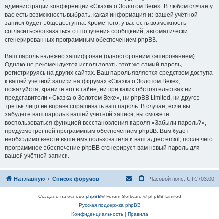
администрации конференции «Сказка о Золотом Веке». В любом случае у
вас есть возможность выбрать, какая информация из вашей учётной
записи будет общедоступна. Кроме того, у вас есть возможность
согласиться/отказаться от получения сообщений, автоматически
сгенерированных программным обеспечением phpBB.
Ваш пароль надёжно зашифрован (односторонним хэшированием).
Однако не рекомендуется использовать этот же самый пароль,
регистрируясь на других сайтах. Ваш пароль является средством доступа
к вашей учётной записи на форумах «Сказка о Золотом Веке»,
пожалуйста, храните его в тайне, ни при каких обстоятельствах ни
представители «Сказка о Золотом Веке», ни phpBB Limited, ни другое
третье лицо не вправе спрашивать ваш пароль. В случае, если вы
забудете ваш пароль к вашей учётной записи, вы сможете
воспользоваться функцией восстановления пароля «Забыли пароль?»,
предусмотренной программным обеспечением phpBB. Вам будет
необходимо ввести ваше имя пользователя и ваш адрес email, после чего
программное обеспечение phpBB сгенерирует вам новый пароль для
вашей учётной записи.
На главную
Список форумов
Часовой пояс:
UTC+03:00
Создано на основе
phpBB
® Forum Software © phpBB Limited
Русская поддержка phpBB
Конфиденциальность
|
Правила