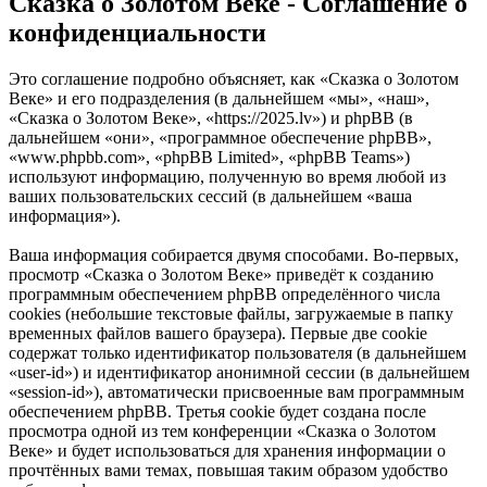
Сказка о Золотом Веке - Соглашение о
конфиденциальности
Это соглашение подробно объясняет, как «Сказка о Золотом
Веке» и его подразделения (в дальнейшем «мы», «наш»,
«Сказка о Золотом Веке», «https://2025.lv») и phpBB (в
дальнейшем «они», «программное обеспечение phpBB»,
«www.phpbb.com», «phpBB Limited», «phpBB Teams»)
используют информацию, полученную во время любой из
ваших пользовательских сессий (в дальнейшем «ваша
информация»).
Ваша информация собирается двумя способами. Во-первых,
просмотр «Сказка о Золотом Веке» приведёт к созданию
программным обеспечением phpBB определённого числа
cookies (небольшие текстовые файлы, загружаемые в папку
временных файлов вашего браузера). Первые две cookie
содержат только идентификатор пользователя (в дальнейшем
«user-id») и идентификатор анонимной сессии (в дальнейшем
«session-id»), автоматически присвоенные вам программным
обеспечением phpBB. Третья cookie будет создана после
просмотра одной из тем конференции «Сказка о Золотом
Веке» и будет использоваться для хранения информации о
прочтённых вами темах, повышая таким образом удобство