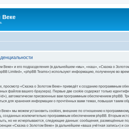
 Веке
а.
иденциальности
 Веке» и его подразделения (в дальнейшем «мы», «наш», «Сказка о Золотом В
pBB Limited», «phpBB Teams») используют информацию, полученную во врем
, просмотр «Сказка о Золотом Веке» приведёт к созданию программным обе
ных файлов вашего браузера). Первые две cookie содержат только идентифик
id»), автоматически присвоенные вам программным обеспечением phpBB. Тре
аться для хранения информации о прочтённых вами темах, повышая таким об
 Веке» мы можем установить cookies, внешние по отношению к программному
иц, созданных исключительно программным обеспечением phpBB. Вторым ис
быть, но не исчерпываются, следующие данные: сообщения, размещённые по
ренции «Сказка о Золотом Веке» (в дальнейшем «ваша учётная запись») и с