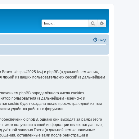
Поиск
Расширенный по
Вход
еке», «https://2025.lv») и phpBB (в дальнейшем «они»,
я любой из ваших пользовательских сессий (в дальнейшем
спечением phpBB определённого числа cookies
атор пользователя (в дальнейшем «user-id») и
тья cookie будет создана после просмотра одной из тем
разом удобство работы с форумами.
 обеспечению phpBB, однако они выходят за рамки этого
точником получения вашей информации являются данные,
д учётной записью Гостя (в дальнейшем «анонимные
ообщения, оставленные вами после регистрации и