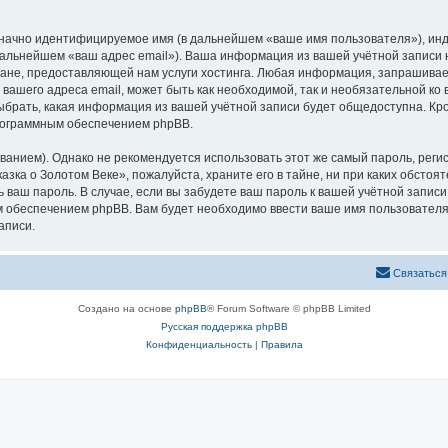
означно идентифицируемое имя (в дальнейшем «ваше имя пользователя»), ин
 дальнейшем «ваш адрес email»). Ваша информация из вашей учётной записи
не, предоставляющей нам услуги хостинга. Любая информация, запрашивае
 вашего адреса email, может быть как необходимой, так и необязательной к
ыбрать, какая информация из вашей учётной записи будет общедоступна. Кром
рограммным обеспечением phpBB.
ием). Однако не рекомендуется использовать этот же самый пароль, регист
зка о Золотом Веке», пожалуйста, храните его в тайне, ни при каких обстоя
ть ваш пароль. В случае, если вы забудете ваш пароль к вашей учётной запи
обеспечением phpBB. Вам будет необходимо ввести ваше имя пользователя и
аписи.
Связаться
Создано на основе
phpBB
® Forum Software © phpBB Limited
Русская поддержка phpBB
Конфиденциальность
|
Правила