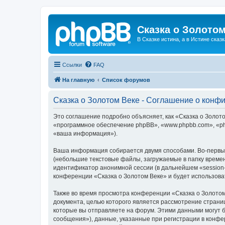
Сказка о Золотом
В Сказке истина, а в Истине сказк
Ссылки
FAQ
На главную
Список форумов
Сказка о Золотом Веке - Соглашение о конф
Это соглашение подробно объясняет, как «Сказка о Золотом
«программное обеспечение phpBB», «www.phpbb.com», «ph
«ваша информация»).
Ваша информация собирается двумя способами. Во-первых
(небольшие текстовые файлы, загружаемые в папку времен
идентификатор анонимной сессии (в дальнейшем «session-
конференции «Сказка о Золотом Веке» и будет использов
Также во время просмотра конференции «Сказка о Золотом
документа, целью которого является рассмотрение стран
которые вы отправляете на форум. Этими данными могут 
сообщения»), данные, указанные при регистрации в конфе