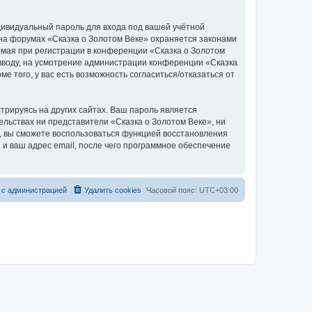
дивидуальный пароль для входа под вашей учётной
 на форумах «Сказка о Золотом Веке» охраняется законами
мая при регистрации в конференции «Сказка о Золотом
о вводу, на усмотрение администрации конференции «Сказка
е того, у вас есть возможность согласиться/отказаться от
рируясь на других сайтах. Ваш пароль является
тельствах ни представители «Сказка о Золотом Веке», ни
си, вы сможете воспользоваться функцией восстановления
 ваш адрес email, после чего программное обеспечение
 с администрацией
Удалить cookies
Часовой пояс:
UTC+03:00