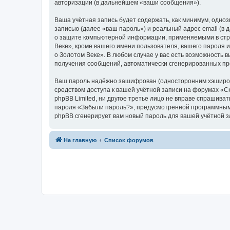
авторизации (в дальнейшем «ваши сообщения»).
Ваша учётная запись будет содержать, как минимум, одн
записью (далее «ваш пароль») и реальный адрес email (в
о защите компьютерной информации, применяемыми в стра
Веке», кроме вашего имени пользователя, вашего пароля и
о Золотом Веке». В любом случае у вас есть возможность в
получения сообщений, автоматически сгенерированных п
Ваш пароль надёжно зашифрован (односторонним хэширован
средством доступа к вашей учётной записи на форумах «Ска
phpBB Limited, ни другое третье лицо не вправе спрашива
пароля «Забыли пароль?», предусмотренной программным 
phpBB сгенерирует вам новый пароль для вашей учётной з
На главную
Список форумов