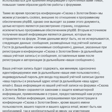
использоваться для хранения информации о прочтённых вами темах,
повышая таким образом удобство работы с форумами.
Также во время просмотра конференции «Сказка о Золотом Веке» мы
можем установить cookies, внешние по отношению к программному
обеспечению phpBB, однако они выходят за рамки этого документа,
целью которого является рассмотрение страниц, созданных
исключительно программным обеспечением phpBB. Вторым источником
получения вашей информации являются данные, которые вы
отправляете на форум. Этими данными могут быть, но не исчерпываются,
следующие данные: сообщения, размещённые под учётной записью
Гостя (в дальнейшем «анонимные сообщения»), данные, указанные при
регистрации в конференции «Сказка о Золотом Веке» (в дальнейшем
«ваша учётная запись») и сообщения, оставленные вами после
регистрации и авторизации (в дальнейшем «ваши сообщения»).
Ваша учётная запись будет содержать, как минимум, однозначно
идентифицируемое имя (в дальнейшем «ваше имя пользователя»),
индивидуальный пароль для входа под вашей учётной записью (далее
«ваш пароль») и реальный адрес email (в дальнейшем «ваш адрес
email»). Ваша информация из вашей учётной записи на форумах «Сказка
о Золотом Веке» охраняется законами о защите компьютерной
информации, применяемыми в стране, предоставляющей нам услуги
хостинга. Любая информация, запрашиваемая при регистрации в
конференции «Сказка о Золотом Веке», кроме вашего имени
пользователя, вашего пароля и вашего адреса email, может быть как
необходимой, так и необязательной ко вводу, на усмотрение