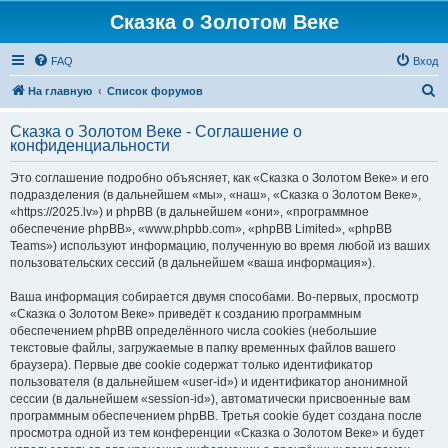
Сказка о Золотом Веке
FAQ
Вход
П
На главную
Список форумов
о
Сказка о Золотом Веке - Соглашение о
и
конфиденциальности
с
Это соглашение подробно объясняет, как «Сказка о Золотом Веке» и его
к
подразделения (в дальнейшем «мы», «наш», «Сказка о Золотом Веке»,
«https://2025.lv») и phpBB (в дальнейшем «они», «программное
обеспечение phpBB», «www.phpbb.com», «phpBB Limited», «phpBB
Teams») используют информацию, полученную во время любой из ваших
пользовательских сессий (в дальнейшем «ваша информация»).
Ваша информация собирается двумя способами. Во-первых, просмотр
«Сказка о Золотом Веке» приведёт к созданию программным
обеспечением phpBB определённого числа cookies (небольшие
текстовые файлы, загружаемые в папку временных файлов вашего
браузера). Первые две cookie содержат только идентификатор
пользователя (в дальнейшем «user-id») и идентификатор анонимной
сессии (в дальнейшем «session-id»), автоматически присвоенные вам
программным обеспечением phpBB. Третья cookie будет создана после
просмотра одной из тем конференции «Сказка о Золотом Веке» и будет