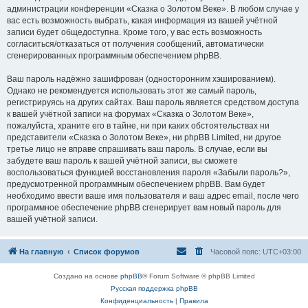
администрации конференции «Сказка о Золотом Веке». В любом случае у
вас есть возможность выбрать, какая информация из вашей учётной
записи будет общедоступна. Кроме того, у вас есть возможность
согласиться/отказаться от получения сообщений, автоматически
сгенерированных программным обеспечением phpBB.
Ваш пароль надёжно зашифрован (односторонним хэшированием).
Однако не рекомендуется использовать этот же самый пароль,
регистрируясь на других сайтах. Ваш пароль является средством доступа
к вашей учётной записи на форумах «Сказка о Золотом Веке»,
пожалуйста, храните его в тайне, ни при каких обстоятельствах ни
представители «Сказка о Золотом Веке», ни phpBB Limited, ни другое
третье лицо не вправе спрашивать ваш пароль. В случае, если вы
забудете ваш пароль к вашей учётной записи, вы сможете
воспользоваться функцией восстановления пароля «Забыли пароль?»,
предусмотренной программным обеспечением phpBB. Вам будет
необходимо ввести ваше имя пользователя и ваш адрес email, после чего
программное обеспечение phpBB сгенерирует вам новый пароль для
вашей учётной записи.
На главную
Список форумов
Часовой пояс:
UTC+03:00
Создано на основе
phpBB
® Forum Software © phpBB Limited
Русская поддержка phpBB
Конфиденциальность
|
Правила