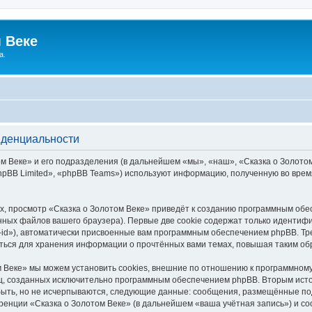
 Веке
а.
иденциальности
 Веке» и его подразделения (в дальнейшем «мы», «наш», «Сказка о Золотом В
pBB Limited», «phpBB Teams») используют информацию, полученную во врем
, просмотр «Сказка о Золотом Веке» приведёт к созданию программным обе
ных файлов вашего браузера). Первые две cookie содержат только идентифик
id»), автоматически присвоенные вам программным обеспечением phpBB. Тре
аться для хранения информации о прочтённых вами темах, повышая таким об
 Веке» мы можем установить cookies, внешние по отношению к программному
иц, созданных исключительно программным обеспечением phpBB. Вторым ис
быть, но не исчерпываются, следующие данные: сообщения, размещённые по
ренции «Сказка о Золотом Веке» (в дальнейшем «ваша учётная запись») и с