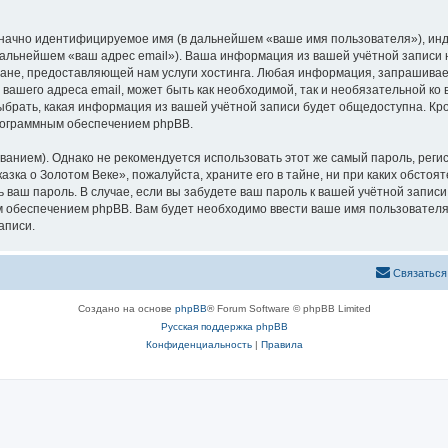
означно идентифицируемое имя (в дальнейшем «ваше имя пользователя»), ин
 дальнейшем «ваш адрес email»). Ваша информация из вашей учётной записи
не, предоставляющей нам услуги хостинга. Любая информация, запрашивае
 вашего адреса email, может быть как необходимой, так и необязательной к
ыбрать, какая информация из вашей учётной записи будет общедоступна. Кром
рограммным обеспечением phpBB.
ием). Однако не рекомендуется использовать этот же самый пароль, регист
зка о Золотом Веке», пожалуйста, храните его в тайне, ни при каких обстоя
ть ваш пароль. В случае, если вы забудете ваш пароль к вашей учётной запи
обеспечением phpBB. Вам будет необходимо ввести ваше имя пользователя и
аписи.
Связаться
Создано на основе
phpBB
® Forum Software © phpBB Limited
Русская поддержка phpBB
Конфиденциальность
|
Правила