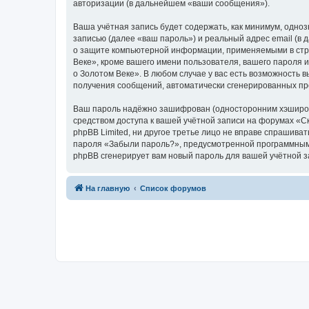
авторизации (в дальнейшем «ваши сообщения»).
Ваша учётная запись будет содержать, как минимум, одн
записью (далее «ваш пароль») и реальный адрес email (в
о защите компьютерной информации, применяемыми в стра
Веке», кроме вашего имени пользователя, вашего пароля и
о Золотом Веке». В любом случае у вас есть возможность в
получения сообщений, автоматически сгенерированных п
Ваш пароль надёжно зашифрован (односторонним хэширован
средством доступа к вашей учётной записи на форумах «Ска
phpBB Limited, ни другое третье лицо не вправе спрашива
пароля «Забыли пароль?», предусмотренной программным 
phpBB сгенерирует вам новый пароль для вашей учётной з
На главную
Список форумов