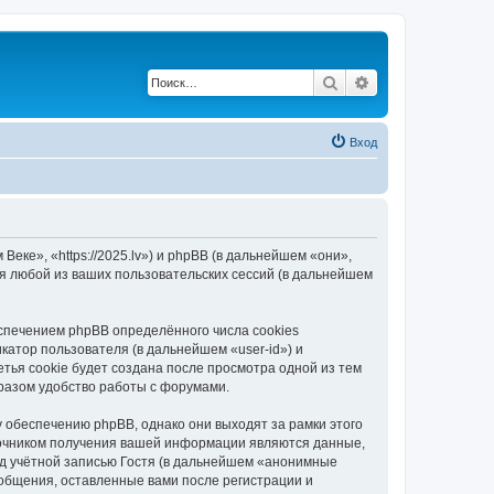
Поиск
Расширенный по
Вход
еке», «https://2025.lv») и phpBB (в дальнейшем «они»,
я любой из ваших пользовательских сессий (в дальнейшем
спечением phpBB определённого числа cookies
атор пользователя (в дальнейшем «user-id») и
тья cookie будет создана после просмотра одной из тем
разом удобство работы с форумами.
 обеспечению phpBB, однако они выходят за рамки этого
точником получения вашей информации являются данные,
д учётной записью Гостя (в дальнейшем «анонимные
ообщения, оставленные вами после регистрации и