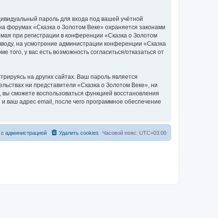
дивидуальный пароль для входа под вашей учётной
 на форумах «Сказка о Золотом Веке» охраняется законами
мая при регистрации в конференции «Сказка о Золотом
о вводу, на усмотрение администрации конференции «Сказка
е того, у вас есть возможность согласиться/отказаться от
рируясь на других сайтах. Ваш пароль является
тельствах ни представители «Сказка о Золотом Веке», ни
си, вы сможете воспользоваться функцией восстановления
 ваш адрес email, после чего программное обеспечение
 с администрацией
Удалить cookies
Часовой пояс:
UTC+03:00