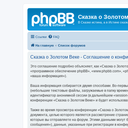
Сказка о Золотом
В Сказке истина, а в Истине сказк
Ссылки
FAQ
На главную
Список форумов
Сказка о Золотом Веке - Соглашение о конф
Это соглашение подробно объясняет, как «Сказка о Золотом
«программное обеспечение phpBB», «www.phpbb.com», «ph
«ваша информация»).
Ваша информация собирается двумя способами. Во-первых
(небольшие текстовые файлы, загружаемые в папку времен
идентификатор анонимной сессии (в дальнейшем «session-
конференции «Сказка о Золотом Веке» и будет использов
Также во время просмотра конференции «Сказка о Золотом
документа, целью которого является рассмотрение стран
которые вы отправляете на форум. Этими данными могут 
сообщения»), данные, указанные при регистрации в конфе