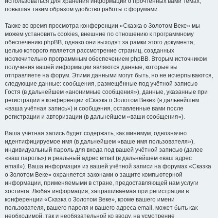
использоваться для хранения информации о прочтённых вами темах,
повышая таким образом удобство работы с форумами.
Также во время просмотра конференции «Сказка о Золотом Веке» мы
можем установить cookies, внешние по отношению к программному
обеспечению phpBB, однако они выходят за рамки этого документа,
целью которого является рассмотрение страниц, созданных
исключительно программным обеспечением phpBB. Вторым источником
получения вашей информации являются данные, которые вы
отправляете на форум. Этими данными могут быть, но не исчерпываются,
следующие данные: сообщения, размещённые под учётной записью
Гостя (в дальнейшем «анонимные сообщения»), данные, указанные при
регистрации в конференции «Сказка о Золотом Веке» (в дальнейшем
«ваша учётная запись») и сообщения, оставленные вами после
регистрации и авторизации (в дальнейшем «ваши сообщения»).
Ваша учётная запись будет содержать, как минимум, однозначно
идентифицируемое имя (в дальнейшем «ваше имя пользователя»),
индивидуальный пароль для входа под вашей учётной записью (далее
«ваш пароль») и реальный адрес email (в дальнейшем «ваш адрес
email»). Ваша информация из вашей учётной записи на форумах «Сказка
о Золотом Веке» охраняется законами о защите компьютерной
информации, применяемыми в стране, предоставляющей нам услуги
хостинга. Любая информация, запрашиваемая при регистрации в
конференции «Сказка о Золотом Веке», кроме вашего имени
пользователя, вашего пароля и вашего адреса email, может быть как
необходимой, так и необязательной ко вводу, на усмотрение