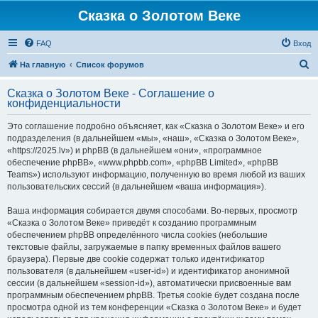
Сказка о Золотом Веке
FAQ
Вход
П
На главную
Список форумов
о
Сказка о Золотом Веке - Соглашение о
и
конфиденциальности
с
Это соглашение подробно объясняет, как «Сказка о Золотом Веке» и его
к
подразделения (в дальнейшем «мы», «наш», «Сказка о Золотом Веке»,
«https://2025.lv») и phpBB (в дальнейшем «они», «программное
обеспечение phpBB», «www.phpbb.com», «phpBB Limited», «phpBB
Teams») используют информацию, полученную во время любой из ваших
пользовательских сессий (в дальнейшем «ваша информация»).
Ваша информация собирается двумя способами. Во-первых, просмотр
«Сказка о Золотом Веке» приведёт к созданию программным
обеспечением phpBB определённого числа cookies (небольшие
текстовые файлы, загружаемые в папку временных файлов вашего
браузера). Первые две cookie содержат только идентификатор
пользователя (в дальнейшем «user-id») и идентификатор анонимной
сессии (в дальнейшем «session-id»), автоматически присвоенные вам
программным обеспечением phpBB. Третья cookie будет создана после
просмотра одной из тем конференции «Сказка о Золотом Веке» и будет