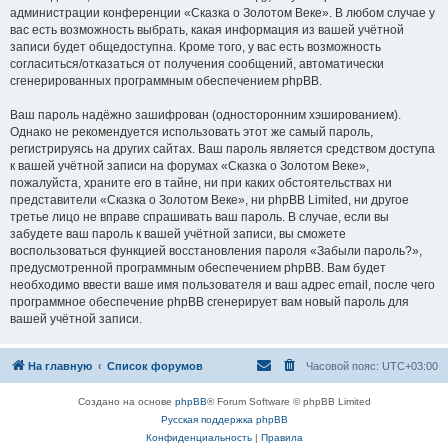
администрации конференции «Сказка о Золотом Веке». В любом случае у
вас есть возможность выбрать, какая информация из вашей учётной
записи будет общедоступна. Кроме того, у вас есть возможность
согласиться/отказаться от получения сообщений, автоматически
сгенерированных программным обеспечением phpBB.
Ваш пароль надёжно зашифрован (односторонним хэшированием).
Однако не рекомендуется использовать этот же самый пароль,
регистрируясь на других сайтах. Ваш пароль является средством доступа
к вашей учётной записи на форумах «Сказка о Золотом Веке»,
пожалуйста, храните его в тайне, ни при каких обстоятельствах ни
представители «Сказка о Золотом Веке», ни phpBB Limited, ни другое
третье лицо не вправе спрашивать ваш пароль. В случае, если вы
забудете ваш пароль к вашей учётной записи, вы сможете
воспользоваться функцией восстановления пароля «Забыли пароль?»,
предусмотренной программным обеспечением phpBB. Вам будет
необходимо ввести ваше имя пользователя и ваш адрес email, после чего
программное обеспечение phpBB сгенерирует вам новый пароль для
вашей учётной записи.
На главную
Список форумов
Часовой пояс:
UTC+03:00
Создано на основе
phpBB
® Forum Software © phpBB Limited
Русская поддержка phpBB
Конфиденциальность
|
Правила