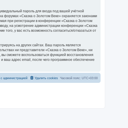
дивидуальный пароль для входа под вашей учётной
 на форумах «Сказка о Золотом Веке» охраняется законами
мая при регистрации в конференции «Сказка о Золотом
о вводу, на усмотрение администрации конференции «Сказка
е того, у вас есть возможность согласиться/отказаться от
рируясь на других сайтах. Ваш пароль является
тельствах ни представители «Сказка о Золотом Веке», ни
си, вы сможете воспользоваться функцией восстановления
 ваш адрес email, после чего программное обеспечение
 с администрацией
Удалить cookies
Часовой пояс:
UTC+03:00