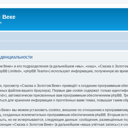
 Веке
а.
иденциальности
 Веке» и его подразделения (в дальнейшем «мы», «наш», «Сказка о Золотом В
pBB Limited», «phpBB Teams») используют информацию, полученную во врем
, просмотр «Сказка о Золотом Веке» приведёт к созданию программным обе
ных файлов вашего браузера). Первые две cookie содержат только идентифик
id»), автоматически присвоенные вам программным обеспечением phpBB. Тре
аться для хранения информации о прочтённых вами темах, повышая таким об
 Веке» мы можем установить cookies, внешние по отношению к программному
иц, созданных исключительно программным обеспечением phpBB. Вторым ис
быть, но не исчерпываются, следующие данные: сообщения, размещённые по
ренции «Сказка о Золотом Веке» (в дальнейшем «ваша учётная запись») и с