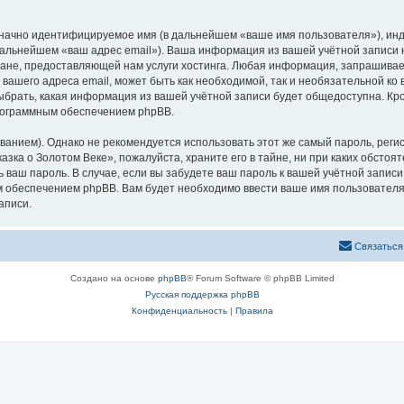
означно идентифицируемое имя (в дальнейшем «ваше имя пользователя»), ин
 дальнейшем «ваш адрес email»). Ваша информация из вашей учётной записи
не, предоставляющей нам услуги хостинга. Любая информация, запрашивае
 вашего адреса email, может быть как необходимой, так и необязательной к
ыбрать, какая информация из вашей учётной записи будет общедоступна. Кром
рограммным обеспечением phpBB.
ием). Однако не рекомендуется использовать этот же самый пароль, регист
зка о Золотом Веке», пожалуйста, храните его в тайне, ни при каких обстоя
ть ваш пароль. В случае, если вы забудете ваш пароль к вашей учётной запи
обеспечением phpBB. Вам будет необходимо ввести ваше имя пользователя и
аписи.
Связаться
Создано на основе
phpBB
® Forum Software © phpBB Limited
Русская поддержка phpBB
Конфиденциальность
|
Правила