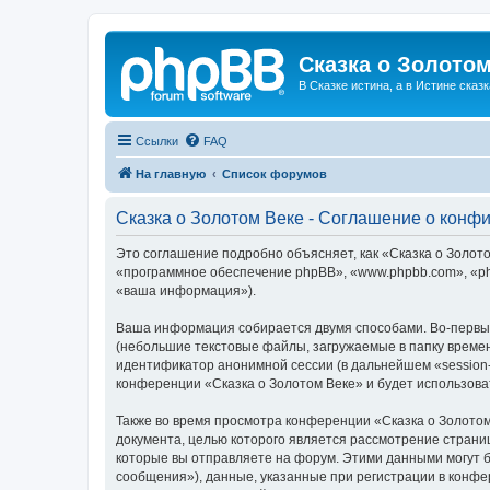
Сказка о Золотом
В Сказке истина, а в Истине сказк
Ссылки
FAQ
На главную
Список форумов
Сказка о Золотом Веке - Соглашение о конф
Это соглашение подробно объясняет, как «Сказка о Золотом
«программное обеспечение phpBB», «www.phpbb.com», «ph
«ваша информация»).
Ваша информация собирается двумя способами. Во-первых
(небольшие текстовые файлы, загружаемые в папку времен
идентификатор анонимной сессии (в дальнейшем «session-
конференции «Сказка о Золотом Веке» и будет использов
Также во время просмотра конференции «Сказка о Золотом
документа, целью которого является рассмотрение стран
которые вы отправляете на форум. Этими данными могут 
сообщения»), данные, указанные при регистрации в конфе