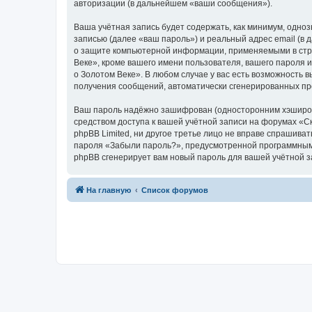
авторизации (в дальнейшем «ваши сообщения»).
Ваша учётная запись будет содержать, как минимум, одн
записью (далее «ваш пароль») и реальный адрес email (в
о защите компьютерной информации, применяемыми в стра
Веке», кроме вашего имени пользователя, вашего пароля и
о Золотом Веке». В любом случае у вас есть возможность в
получения сообщений, автоматически сгенерированных п
Ваш пароль надёжно зашифрован (односторонним хэширован
средством доступа к вашей учётной записи на форумах «Ска
phpBB Limited, ни другое третье лицо не вправе спрашива
пароля «Забыли пароль?», предусмотренной программным 
phpBB сгенерирует вам новый пароль для вашей учётной з
На главную
Список форумов