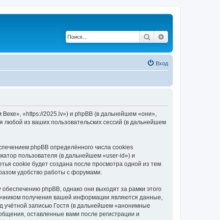
Поиск
Расширенный по
Вход
еке», «https://2025.lv») и phpBB (в дальнейшем «они»,
я любой из ваших пользовательских сессий (в дальнейшем
спечением phpBB определённого числа cookies
атор пользователя (в дальнейшем «user-id») и
тья cookie будет создана после просмотра одной из тем
разом удобство работы с форумами.
 обеспечению phpBB, однако они выходят за рамки этого
точником получения вашей информации являются данные,
д учётной записью Гостя (в дальнейшем «анонимные
ообщения, оставленные вами после регистрации и