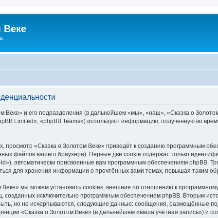
 Веке
а.
иденциальности
 Веке» и его подразделения (в дальнейшем «мы», «наш», «Сказка о Золотом В
pBB Limited», «phpBB Teams») используют информацию, полученную во врем
, просмотр «Сказка о Золотом Веке» приведёт к созданию программным обе
ных файлов вашего браузера). Первые две cookie содержат только идентифик
id»), автоматически присвоенные вам программным обеспечением phpBB. Тре
аться для хранения информации о прочтённых вами темах, повышая таким об
 Веке» мы можем установить cookies, внешние по отношению к программному
иц, созданных исключительно программным обеспечением phpBB. Вторым ис
быть, но не исчерпываются, следующие данные: сообщения, размещённые по
ренции «Сказка о Золотом Веке» (в дальнейшем «ваша учётная запись») и с