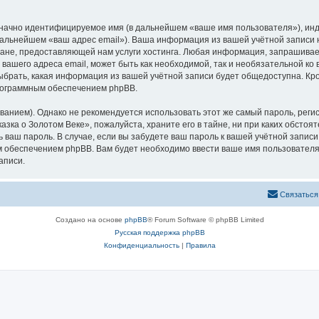
означно идентифицируемое имя (в дальнейшем «ваше имя пользователя»), ин
 дальнейшем «ваш адрес email»). Ваша информация из вашей учётной записи
не, предоставляющей нам услуги хостинга. Любая информация, запрашивае
 вашего адреса email, может быть как необходимой, так и необязательной к
ыбрать, какая информация из вашей учётной записи будет общедоступна. Кром
рограммным обеспечением phpBB.
ием). Однако не рекомендуется использовать этот же самый пароль, регист
зка о Золотом Веке», пожалуйста, храните его в тайне, ни при каких обстоя
ть ваш пароль. В случае, если вы забудете ваш пароль к вашей учётной запи
обеспечением phpBB. Вам будет необходимо ввести ваше имя пользователя и
аписи.
Связаться
Создано на основе
phpBB
® Forum Software © phpBB Limited
Русская поддержка phpBB
Конфиденциальность
|
Правила