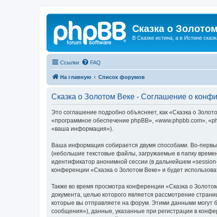
Сказка о Золотом
В Сказке истина, а в Истине сказк
Ссылки
FAQ
На главную
Список форумов
Сказка о Золотом Веке - Соглашение о конф
Это соглашение подробно объясняет, как «Сказка о Золотом
«программное обеспечение phpBB», «www.phpbb.com», «ph
«ваша информация»).
Ваша информация собирается двумя способами. Во-первых
(небольшие текстовые файлы, загружаемые в папку времен
идентификатор анонимной сессии (в дальнейшем «session-
конференции «Сказка о Золотом Веке» и будет использов
Также во время просмотра конференции «Сказка о Золотом
документа, целью которого является рассмотрение стран
которые вы отправляете на форум. Этими данными могут 
сообщения»), данные, указанные при регистрации в конфе