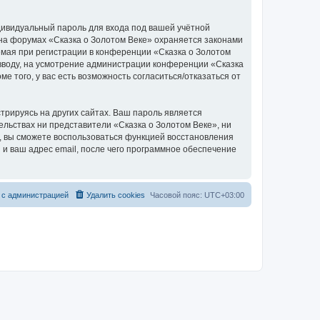
дивидуальный пароль для входа под вашей учётной
 на форумах «Сказка о Золотом Веке» охраняется законами
мая при регистрации в конференции «Сказка о Золотом
о вводу, на усмотрение администрации конференции «Сказка
е того, у вас есть возможность согласиться/отказаться от
рируясь на других сайтах. Ваш пароль является
тельствах ни представители «Сказка о Золотом Веке», ни
си, вы сможете воспользоваться функцией восстановления
 ваш адрес email, после чего программное обеспечение
 с администрацией
Удалить cookies
Часовой пояс:
UTC+03:00