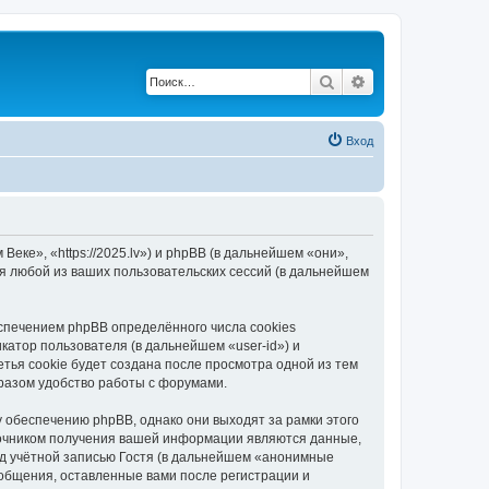
Поиск
Расширенный по
Вход
еке», «https://2025.lv») и phpBB (в дальнейшем «они»,
я любой из ваших пользовательских сессий (в дальнейшем
спечением phpBB определённого числа cookies
атор пользователя (в дальнейшем «user-id») и
тья cookie будет создана после просмотра одной из тем
разом удобство работы с форумами.
 обеспечению phpBB, однако они выходят за рамки этого
точником получения вашей информации являются данные,
д учётной записью Гостя (в дальнейшем «анонимные
ообщения, оставленные вами после регистрации и