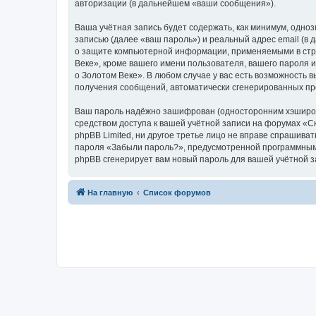
авторизации (в дальнейшем «ваши сообщения»).
Ваша учётная запись будет содержать, как минимум, одн
записью (далее «ваш пароль») и реальный адрес email (в
о защите компьютерной информации, применяемыми в стра
Веке», кроме вашего имени пользователя, вашего пароля и
о Золотом Веке». В любом случае у вас есть возможность в
получения сообщений, автоматически сгенерированных п
Ваш пароль надёжно зашифрован (односторонним хэширован
средством доступа к вашей учётной записи на форумах «Ска
phpBB Limited, ни другое третье лицо не вправе спрашива
пароля «Забыли пароль?», предусмотренной программным 
phpBB сгенерирует вам новый пароль для вашей учётной з
На главную
Список форумов