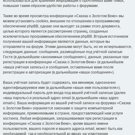
использоваться для хранения информации о прочтённых вами темах,
повышая таким образом удобство работы с форумами.
Также во время просмотра конференции «Сказка о Золотом Веке» мы
можем установить cookies, внешние по отношению к программному
обеспечению phpBB, однако они выходят за рамки этого документа,
целью которого является рассмотрение страниц, созданных
исключительно программным обеспечением phpBB. Вторым источником
получения вашей информации являются данные, которые вы
отправляете на форум. Этими данными могут быть, но не исчерпываются,
следующие данные: сообщения, размещённые под учётной записью
Гостя (в дальнейшем «анонимные сообщения»), данные, указанные при
регистрации в конференции «Сказка о Золотом Веке» (в дальнейшем
«ваша учётная запись») и сообщения, оставленные вами после
регистрации и авторизации (в дальнейшем «ваши сообщения»).
Ваша учётная запись будет содержать, как минимум, однозначно
идентифицируемое имя (в дальнейшем «ваше имя пользователя»),
индивидуальный пароль для входа под вашей учётной записью (далее
«ваш пароль») и реальный адрес email (в дальнейшем «ваш адрес
email»). Ваша информация из вашей учётной записи на форумах «Сказка
о Золотом Веке» охраняется законами о защите компьютерной
информации, применяемыми в стране, предоставляющей нам услуги
хостинга. Любая информация, запрашиваемая при регистрации в
конференции «Сказка о Золотом Веке», кроме вашего имени
пользователя, вашего пароля и вашего адреса email, может быть как
необходимой, так и необязательной ко вводу, на усмотрение