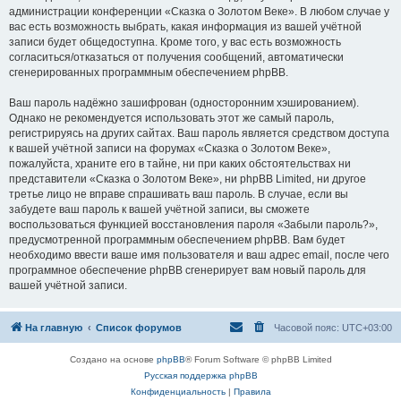
администрации конференции «Сказка о Золотом Веке». В любом случае у
вас есть возможность выбрать, какая информация из вашей учётной
записи будет общедоступна. Кроме того, у вас есть возможность
согласиться/отказаться от получения сообщений, автоматически
сгенерированных программным обеспечением phpBB.
Ваш пароль надёжно зашифрован (односторонним хэшированием).
Однако не рекомендуется использовать этот же самый пароль,
регистрируясь на других сайтах. Ваш пароль является средством доступа
к вашей учётной записи на форумах «Сказка о Золотом Веке»,
пожалуйста, храните его в тайне, ни при каких обстоятельствах ни
представители «Сказка о Золотом Веке», ни phpBB Limited, ни другое
третье лицо не вправе спрашивать ваш пароль. В случае, если вы
забудете ваш пароль к вашей учётной записи, вы сможете
воспользоваться функцией восстановления пароля «Забыли пароль?»,
предусмотренной программным обеспечением phpBB. Вам будет
необходимо ввести ваше имя пользователя и ваш адрес email, после чего
программное обеспечение phpBB сгенерирует вам новый пароль для
вашей учётной записи.
На главную
Список форумов
Часовой пояс:
UTC+03:00
Создано на основе
phpBB
® Forum Software © phpBB Limited
Русская поддержка phpBB
Конфиденциальность
|
Правила