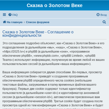
Сказка о Золотом Веке
FAQ
Вход
П
На главную
Список форумов
о
Сказка о Золотом Веке - Соглашение о
и
конфиденциальности
с
Это соглашение подробно объясняет, как «Сказка о Золотом Веке» и его
к
подразделения (в дальнейшем «мы», «наш», «Сказка о Золотом Веке»,
«https://2025.lv») и phpBB (в дальнейшем «они», «программное
обеспечение phpBB», «www.phpbb.com», «phpBB Limited», «phpBB
Teams») используют информацию, полученную во время любой из ваших
пользовательских сессий (в дальнейшем «ваша информация»).
Ваша информация собирается двумя способами. Во-первых, просмотр
«Сказка о Золотом Веке» приведёт к созданию программным
обеспечением phpBB определённого числа cookies (небольшие
текстовые файлы, загружаемые в папку временных файлов вашего
браузера). Первые две cookie содержат только идентификатор
пользователя (в дальнейшем «user-id») и идентификатор анонимной
сессии (в дальнейшем «session-id»), автоматически присвоенные вам
программным обеспечением phpBB. Третья cookie будет создана после
просмотра одной из тем конференции «Сказка о Золотом Веке» и будет