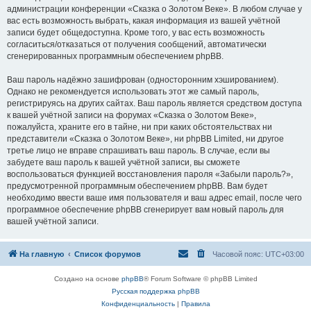
администрации конференции «Сказка о Золотом Веке». В любом случае у
вас есть возможность выбрать, какая информация из вашей учётной
записи будет общедоступна. Кроме того, у вас есть возможность
согласиться/отказаться от получения сообщений, автоматически
сгенерированных программным обеспечением phpBB.
Ваш пароль надёжно зашифрован (односторонним хэшированием).
Однако не рекомендуется использовать этот же самый пароль,
регистрируясь на других сайтах. Ваш пароль является средством доступа
к вашей учётной записи на форумах «Сказка о Золотом Веке»,
пожалуйста, храните его в тайне, ни при каких обстоятельствах ни
представители «Сказка о Золотом Веке», ни phpBB Limited, ни другое
третье лицо не вправе спрашивать ваш пароль. В случае, если вы
забудете ваш пароль к вашей учётной записи, вы сможете
воспользоваться функцией восстановления пароля «Забыли пароль?»,
предусмотренной программным обеспечением phpBB. Вам будет
необходимо ввести ваше имя пользователя и ваш адрес email, после чего
программное обеспечение phpBB сгенерирует вам новый пароль для
вашей учётной записи.
На главную
Список форумов
Часовой пояс:
UTC+03:00
Создано на основе
phpBB
® Forum Software © phpBB Limited
Русская поддержка phpBB
Конфиденциальность
|
Правила