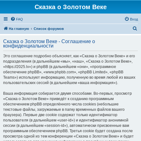
Сказка о Золотом Веке
FAQ
Вход
П
На главную
Список форумов
о
Сказка о Золотом Веке - Соглашение о
и
конфиденциальности
с
Это соглашение подробно объясняет, как «Сказка о Золотом Веке» и его
к
подразделения (в дальнейшем «мы», «наш», «Сказка о Золотом Веке»,
«https://2025.lv») и phpBB (в дальнейшем «они», «программное
обеспечение phpBB», «www.phpbb.com», «phpBB Limited», «phpBB
Teams») используют информацию, полученную во время любой из ваших
пользовательских сессий (в дальнейшем «ваша информация»).
Ваша информация собирается двумя способами. Во-первых, просмотр
«Сказка о Золотом Веке» приведёт к созданию программным
обеспечением phpBB определённого числа cookies (небольшие
текстовые файлы, загружаемые в папку временных файлов вашего
браузера). Первые две cookie содержат только идентификатор
пользователя (в дальнейшем «user-id») и идентификатор анонимной
сессии (в дальнейшем «session-id»), автоматически присвоенные вам
программным обеспечением phpBB. Третья cookie будет создана после
просмотра одной из тем конференции «Сказка о Золотом Веке» и будет