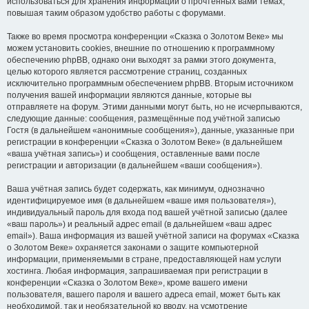
использоваться для хранения информации о прочтённых вами темах,
повышая таким образом удобство работы с форумами.
Также во время просмотра конференции «Сказка о Золотом Веке» мы
можем установить cookies, внешние по отношению к программному
обеспечению phpBB, однако они выходят за рамки этого документа,
целью которого является рассмотрение страниц, созданных
исключительно программным обеспечением phpBB. Вторым источником
получения вашей информации являются данные, которые вы
отправляете на форум. Этими данными могут быть, но не исчерпываются,
следующие данные: сообщения, размещённые под учётной записью
Гостя (в дальнейшем «анонимные сообщения»), данные, указанные при
регистрации в конференции «Сказка о Золотом Веке» (в дальнейшем
«ваша учётная запись») и сообщения, оставленные вами после
регистрации и авторизации (в дальнейшем «ваши сообщения»).
Ваша учётная запись будет содержать, как минимум, однозначно
идентифицируемое имя (в дальнейшем «ваше имя пользователя»),
индивидуальный пароль для входа под вашей учётной записью (далее
«ваш пароль») и реальный адрес email (в дальнейшем «ваш адрес
email»). Ваша информация из вашей учётной записи на форумах «Сказка
о Золотом Веке» охраняется законами о защите компьютерной
информации, применяемыми в стране, предоставляющей нам услуги
хостинга. Любая информация, запрашиваемая при регистрации в
конференции «Сказка о Золотом Веке», кроме вашего имени
пользователя, вашего пароля и вашего адреса email, может быть как
необходимой, так и необязательной ко вводу, на усмотрение