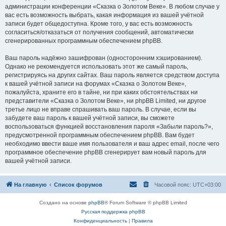
администрации конференции «Сказка о Золотом Веке». В любом случае у
вас есть возможность выбрать, какая информация из вашей учётной
записи будет общедоступна. Кроме того, у вас есть возможность
согласиться/отказаться от получения сообщений, автоматически
сгенерированных программным обеспечением phpBB.
Ваш пароль надёжно зашифрован (односторонним хэшированием).
Однако не рекомендуется использовать этот же самый пароль,
регистрируясь на других сайтах. Ваш пароль является средством доступа
к вашей учётной записи на форумах «Сказка о Золотом Веке»,
пожалуйста, храните его в тайне, ни при каких обстоятельствах ни
представители «Сказка о Золотом Веке», ни phpBB Limited, ни другое
третье лицо не вправе спрашивать ваш пароль. В случае, если вы
забудете ваш пароль к вашей учётной записи, вы сможете
воспользоваться функцией восстановления пароля «Забыли пароль?»,
предусмотренной программным обеспечением phpBB. Вам будет
необходимо ввести ваше имя пользователя и ваш адрес email, после чего
программное обеспечение phpBB сгенерирует вам новый пароль для
вашей учётной записи.
На главную
Список форумов
Часовой пояс:
UTC+03:00
Создано на основе
phpBB
® Forum Software © phpBB Limited
Русская поддержка phpBB
Конфиденциальность
|
Правила