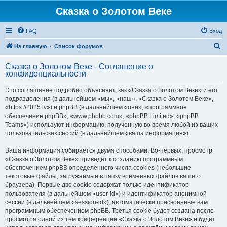
Сказка о Золотом Веке
FAQ
Вход
П
На главную
Список форумов
о
Сказка о Золотом Веке - Соглашение о
и
конфиденциальности
с
Это соглашение подробно объясняет, как «Сказка о Золотом Веке» и его
к
подразделения (в дальнейшем «мы», «наш», «Сказка о Золотом Веке»,
«https://2025.lv») и phpBB (в дальнейшем «они», «программное
обеспечение phpBB», «www.phpbb.com», «phpBB Limited», «phpBB
Teams») используют информацию, полученную во время любой из ваших
пользовательских сессий (в дальнейшем «ваша информация»).
Ваша информация собирается двумя способами. Во-первых, просмотр
«Сказка о Золотом Веке» приведёт к созданию программным
обеспечением phpBB определённого числа cookies (небольшие
текстовые файлы, загружаемые в папку временных файлов вашего
браузера). Первые две cookie содержат только идентификатор
пользователя (в дальнейшем «user-id») и идентификатор анонимной
сессии (в дальнейшем «session-id»), автоматически присвоенные вам
программным обеспечением phpBB. Третья cookie будет создана после
просмотра одной из тем конференции «Сказка о Золотом Веке» и будет