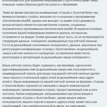
использоваться для хранения информации о прочтённых вами темах,
повышая таким образом удобство работы с форумами.
Также во время просмотра конференции «Сказка о Золотом Веке» мы
можем установить cookies, внешние по отношению к программному
обеспечению phpBB, однако они выходят за рамки этого документа,
целью которого является рассмотрение страниц, созданных
исключительно программным обеспечением phpBB. Вторым источником
получения вашей информации являются данные, которые вы
отправляете на форум. Этими данными могут быть, но не исчерпываются,
следующие данные: сообщения, размещённые под учётной записью
Гостя (в дальнейшем «анонимные сообщения»), данные, указанные при
регистрации в конференции «Сказка о Золотом Веке» (в дальнейшем
«ваша учётная запись») и сообщения, оставленные вами после
регистрации и авторизации (в дальнейшем «ваши сообщения»).
Ваша учётная запись будет содержать, как минимум, однозначно
идентифицируемое имя (в дальнейшем «ваше имя пользователя»),
индивидуальный пароль для входа под вашей учётной записью (далее
«ваш пароль») и реальный адрес email (в дальнейшем «ваш адрес
email»). Ваша информация из вашей учётной записи на форумах «Сказка
о Золотом Веке» охраняется законами о защите компьютерной
информации, применяемыми в стране, предоставляющей нам услуги
хостинга. Любая информация, запрашиваемая при регистрации в
конференции «Сказка о Золотом Веке», кроме вашего имени
пользователя, вашего пароля и вашего адреса email, может быть как
необходимой, так и необязательной ко вводу, на усмотрение