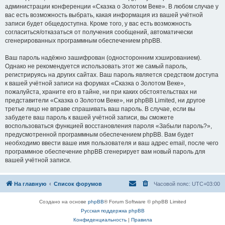
администрации конференции «Сказка о Золотом Веке». В любом случае у
вас есть возможность выбрать, какая информация из вашей учётной
записи будет общедоступна. Кроме того, у вас есть возможность
согласиться/отказаться от получения сообщений, автоматически
сгенерированных программным обеспечением phpBB.
Ваш пароль надёжно зашифрован (односторонним хэшированием).
Однако не рекомендуется использовать этот же самый пароль,
регистрируясь на других сайтах. Ваш пароль является средством доступа
к вашей учётной записи на форумах «Сказка о Золотом Веке»,
пожалуйста, храните его в тайне, ни при каких обстоятельствах ни
представители «Сказка о Золотом Веке», ни phpBB Limited, ни другое
третье лицо не вправе спрашивать ваш пароль. В случае, если вы
забудете ваш пароль к вашей учётной записи, вы сможете
воспользоваться функцией восстановления пароля «Забыли пароль?»,
предусмотренной программным обеспечением phpBB. Вам будет
необходимо ввести ваше имя пользователя и ваш адрес email, после чего
программное обеспечение phpBB сгенерирует вам новый пароль для
вашей учётной записи.
На главную
Список форумов
Часовой пояс:
UTC+03:00
Создано на основе
phpBB
® Forum Software © phpBB Limited
Русская поддержка phpBB
Конфиденциальность
|
Правила