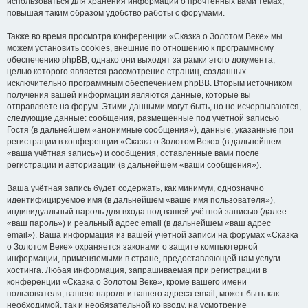
использоваться для хранения информации о прочтённых вами темах,
повышая таким образом удобство работы с форумами.
Также во время просмотра конференции «Сказка о Золотом Веке» мы
можем установить cookies, внешние по отношению к программному
обеспечению phpBB, однако они выходят за рамки этого документа,
целью которого является рассмотрение страниц, созданных
исключительно программным обеспечением phpBB. Вторым источником
получения вашей информации являются данные, которые вы
отправляете на форум. Этими данными могут быть, но не исчерпываются,
следующие данные: сообщения, размещённые под учётной записью
Гостя (в дальнейшем «анонимные сообщения»), данные, указанные при
регистрации в конференции «Сказка о Золотом Веке» (в дальнейшем
«ваша учётная запись») и сообщения, оставленные вами после
регистрации и авторизации (в дальнейшем «ваши сообщения»).
Ваша учётная запись будет содержать, как минимум, однозначно
идентифицируемое имя (в дальнейшем «ваше имя пользователя»),
индивидуальный пароль для входа под вашей учётной записью (далее
«ваш пароль») и реальный адрес email (в дальнейшем «ваш адрес
email»). Ваша информация из вашей учётной записи на форумах «Сказка
о Золотом Веке» охраняется законами о защите компьютерной
информации, применяемыми в стране, предоставляющей нам услуги
хостинга. Любая информация, запрашиваемая при регистрации в
конференции «Сказка о Золотом Веке», кроме вашего имени
пользователя, вашего пароля и вашего адреса email, может быть как
необходимой, так и необязательной ко вводу, на усмотрение