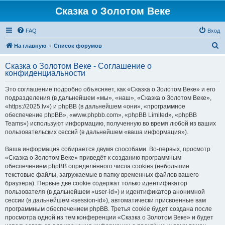
Сказка о Золотом Веке
FAQ
Вход
П
На главную
Список форумов
о
Сказка о Золотом Веке - Соглашение о
и
конфиденциальности
с
Это соглашение подробно объясняет, как «Сказка о Золотом Веке» и его
к
подразделения (в дальнейшем «мы», «наш», «Сказка о Золотом Веке»,
«https://2025.lv») и phpBB (в дальнейшем «они», «программное
обеспечение phpBB», «www.phpbb.com», «phpBB Limited», «phpBB
Teams») используют информацию, полученную во время любой из ваших
пользовательских сессий (в дальнейшем «ваша информация»).
Ваша информация собирается двумя способами. Во-первых, просмотр
«Сказка о Золотом Веке» приведёт к созданию программным
обеспечением phpBB определённого числа cookies (небольшие
текстовые файлы, загружаемые в папку временных файлов вашего
браузера). Первые две cookie содержат только идентификатор
пользователя (в дальнейшем «user-id») и идентификатор анонимной
сессии (в дальнейшем «session-id»), автоматически присвоенные вам
программным обеспечением phpBB. Третья cookie будет создана после
просмотра одной из тем конференции «Сказка о Золотом Веке» и будет