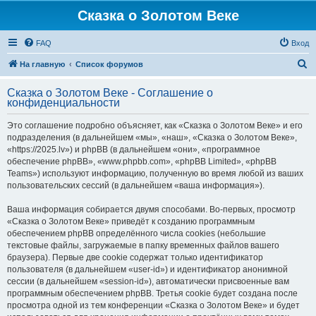
Сказка о Золотом Веке
FAQ
Вход
П
На главную
Список форумов
о
Сказка о Золотом Веке - Соглашение о
и
конфиденциальности
с
Это соглашение подробно объясняет, как «Сказка о Золотом Веке» и его
к
подразделения (в дальнейшем «мы», «наш», «Сказка о Золотом Веке»,
«https://2025.lv») и phpBB (в дальнейшем «они», «программное
обеспечение phpBB», «www.phpbb.com», «phpBB Limited», «phpBB
Teams») используют информацию, полученную во время любой из ваших
пользовательских сессий (в дальнейшем «ваша информация»).
Ваша информация собирается двумя способами. Во-первых, просмотр
«Сказка о Золотом Веке» приведёт к созданию программным
обеспечением phpBB определённого числа cookies (небольшие
текстовые файлы, загружаемые в папку временных файлов вашего
браузера). Первые две cookie содержат только идентификатор
пользователя (в дальнейшем «user-id») и идентификатор анонимной
сессии (в дальнейшем «session-id»), автоматически присвоенные вам
программным обеспечением phpBB. Третья cookie будет создана после
просмотра одной из тем конференции «Сказка о Золотом Веке» и будет