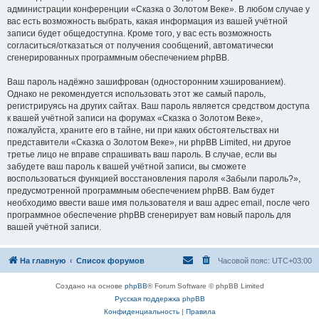
администрации конференции «Сказка о Золотом Веке». В любом случае у
вас есть возможность выбрать, какая информация из вашей учётной
записи будет общедоступна. Кроме того, у вас есть возможность
согласиться/отказаться от получения сообщений, автоматически
сгенерированных программным обеспечением phpBB.
Ваш пароль надёжно зашифрован (односторонним хэшированием).
Однако не рекомендуется использовать этот же самый пароль,
регистрируясь на других сайтах. Ваш пароль является средством доступа
к вашей учётной записи на форумах «Сказка о Золотом Веке»,
пожалуйста, храните его в тайне, ни при каких обстоятельствах ни
представители «Сказка о Золотом Веке», ни phpBB Limited, ни другое
третье лицо не вправе спрашивать ваш пароль. В случае, если вы
забудете ваш пароль к вашей учётной записи, вы сможете
воспользоваться функцией восстановления пароля «Забыли пароль?»,
предусмотренной программным обеспечением phpBB. Вам будет
необходимо ввести ваше имя пользователя и ваш адрес email, после чего
программное обеспечение phpBB сгенерирует вам новый пароль для
вашей учётной записи.
На главную
Список форумов
Часовой пояс:
UTC+03:00
Создано на основе
phpBB
® Forum Software © phpBB Limited
Русская поддержка phpBB
Конфиденциальность
|
Правила