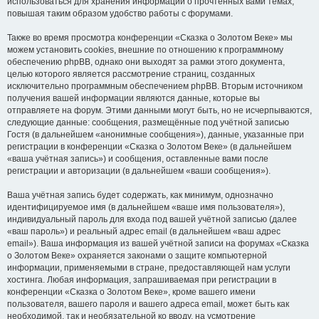
использоваться для хранения информации о прочтённых вами темах,
повышая таким образом удобство работы с форумами.
Также во время просмотра конференции «Сказка о Золотом Веке» мы
можем установить cookies, внешние по отношению к программному
обеспечению phpBB, однако они выходят за рамки этого документа,
целью которого является рассмотрение страниц, созданных
исключительно программным обеспечением phpBB. Вторым источником
получения вашей информации являются данные, которые вы
отправляете на форум. Этими данными могут быть, но не исчерпываются,
следующие данные: сообщения, размещённые под учётной записью
Гостя (в дальнейшем «анонимные сообщения»), данные, указанные при
регистрации в конференции «Сказка о Золотом Веке» (в дальнейшем
«ваша учётная запись») и сообщения, оставленные вами после
регистрации и авторизации (в дальнейшем «ваши сообщения»).
Ваша учётная запись будет содержать, как минимум, однозначно
идентифицируемое имя (в дальнейшем «ваше имя пользователя»),
индивидуальный пароль для входа под вашей учётной записью (далее
«ваш пароль») и реальный адрес email (в дальнейшем «ваш адрес
email»). Ваша информация из вашей учётной записи на форумах «Сказка
о Золотом Веке» охраняется законами о защите компьютерной
информации, применяемыми в стране, предоставляющей нам услуги
хостинга. Любая информация, запрашиваемая при регистрации в
конференции «Сказка о Золотом Веке», кроме вашего имени
пользователя, вашего пароля и вашего адреса email, может быть как
необходимой, так и необязательной ко вводу, на усмотрение