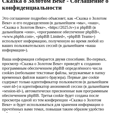
Сказка о Золотом Веке - Соглашение о
конфиденциальности
Это соглашение подробно объясняет, как «Сказка о Золотом
Веке» и его подразделения (в дальнейшем «мы», «наш»,
«Сказка о Золотом Веке», «https://2025.lv») и phpBB (в
дальнейшем «они», «программное обеспечение phpBB»,
«www.phpbb.com», «phpBB Limited», «phpBB Teams»)
используют информацию, полученную во время любой из
ваших пользовательских сессий (в дальнейшем «ваша
информация»).
Ваша информация собирается двумя способами. Во-первых,
просмотр «Сказка о Золотом Веке» приведёт к созданию
программным обеспечением phpBB определённого числа
cookies (небольшие текстовые файлы, загружаемые в папку
временных файлов вашего браузера). Первые две cookie
содержат только идентификатор пользователя (в дальнейшем
«user-id») и идентификатор анонимной сессии (в дальнейшем
«session-id»), автоматически присвоенные вам программным
обеспечением phpBB. Третья cookie будет создана после
просмотра одной из тем конференции «Сказка о Золотом
Веке» и будет использоваться для хранения информации о
прочтённых вами темах, повышая таким образом удобство