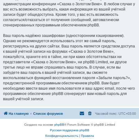
администрации конференции «Сказка о Золотом Веке». В любом случае у
вас есть возможность выбрать, какая информация из вашей учётной
записи будет общедоступна. Кроме того, у вас есть возможность
согласиться/отказаться от получения сообщений, автоматически
сгенерированных программным обеспечением phpBB.
Ваш пароль надёжно зашифрован (односторонним хэшированием).
Однако не рекомендуется использовать этот же самый пароль,
регистрируясь на других сайтах. Ваш пароль является средством доступа
к вашей учётной записи на форумах «Сказка о Золотом Веке»,
пожалуйста, храните его в тайне, ни при каких обстоятельствах ни
представители «Сказка о Золотом Веке», ни phpBB Limited, ни другое
третье лицо не вправе спрашивать ваш пароль. В случае, если вы
забудете ваш пароль к вашей учётной записи, вы сможете
воспользоваться функцией восстановления пароля «Забыли пароль?»,
предусмотренной программным обеспечением phpBB. Вам будет
необходимо ввести ваше имя пользователя и ваш адрес email, после чего
программное обеспечение phpBB сгенерирует вам новый пароль для
вашей учётной записи.
На главную
Список форумов
Часовой пояс:
UTC+03:00
Создано на основе
phpBB
® Forum Software © phpBB Limited
Русская поддержка phpBB
Конфиденциальность
|
Правила