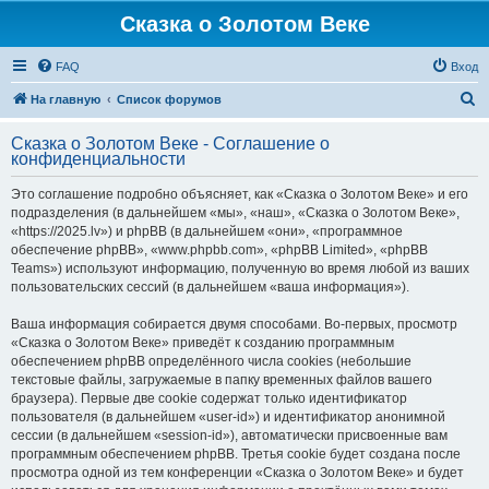
Сказка о Золотом Веке
FAQ
Вход
П
На главную
Список форумов
о
Сказка о Золотом Веке - Соглашение о
и
конфиденциальности
с
Это соглашение подробно объясняет, как «Сказка о Золотом Веке» и его
к
подразделения (в дальнейшем «мы», «наш», «Сказка о Золотом Веке»,
«https://2025.lv») и phpBB (в дальнейшем «они», «программное
обеспечение phpBB», «www.phpbb.com», «phpBB Limited», «phpBB
Teams») используют информацию, полученную во время любой из ваших
пользовательских сессий (в дальнейшем «ваша информация»).
Ваша информация собирается двумя способами. Во-первых, просмотр
«Сказка о Золотом Веке» приведёт к созданию программным
обеспечением phpBB определённого числа cookies (небольшие
текстовые файлы, загружаемые в папку временных файлов вашего
браузера). Первые две cookie содержат только идентификатор
пользователя (в дальнейшем «user-id») и идентификатор анонимной
сессии (в дальнейшем «session-id»), автоматически присвоенные вам
программным обеспечением phpBB. Третья cookie будет создана после
просмотра одной из тем конференции «Сказка о Золотом Веке» и будет