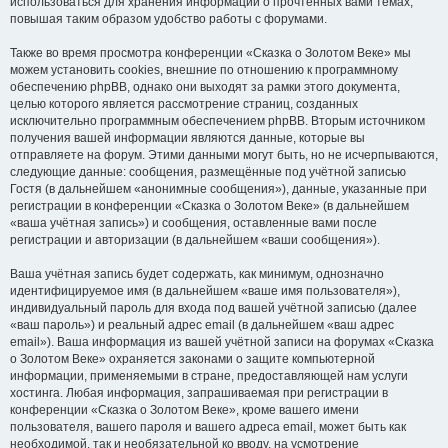
использоваться для хранения информации о прочтённых вами темах,
повышая таким образом удобство работы с форумами.
Также во время просмотра конференции «Сказка о Золотом Веке» мы
можем установить cookies, внешние по отношению к программному
обеспечению phpBB, однако они выходят за рамки этого документа,
целью которого является рассмотрение страниц, созданных
исключительно программным обеспечением phpBB. Вторым источником
получения вашей информации являются данные, которые вы
отправляете на форум. Этими данными могут быть, но не исчерпываются,
следующие данные: сообщения, размещённые под учётной записью
Гостя (в дальнейшем «анонимные сообщения»), данные, указанные при
регистрации в конференции «Сказка о Золотом Веке» (в дальнейшем
«ваша учётная запись») и сообщения, оставленные вами после
регистрации и авторизации (в дальнейшем «ваши сообщения»).
Ваша учётная запись будет содержать, как минимум, однозначно
идентифицируемое имя (в дальнейшем «ваше имя пользователя»),
индивидуальный пароль для входа под вашей учётной записью (далее
«ваш пароль») и реальный адрес email (в дальнейшем «ваш адрес
email»). Ваша информация из вашей учётной записи на форумах «Сказка
о Золотом Веке» охраняется законами о защите компьютерной
информации, применяемыми в стране, предоставляющей нам услуги
хостинга. Любая информация, запрашиваемая при регистрации в
конференции «Сказка о Золотом Веке», кроме вашего имени
пользователя, вашего пароля и вашего адреса email, может быть как
необходимой, так и необязательной ко вводу, на усмотрение