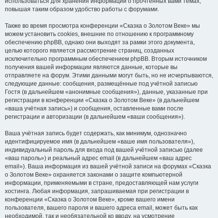
использоваться для хранения информации о прочтённых вами темах,
повышая таким образом удобство работы с форумами.
Также во время просмотра конференции «Сказка о Золотом Веке» мы
можем установить cookies, внешние по отношению к программному
обеспечению phpBB, однако они выходят за рамки этого документа,
целью которого является рассмотрение страниц, созданных
исключительно программным обеспечением phpBB. Вторым источником
получения вашей информации являются данные, которые вы
отправляете на форум. Этими данными могут быть, но не исчерпываются,
следующие данные: сообщения, размещённые под учётной записью
Гостя (в дальнейшем «анонимные сообщения»), данные, указанные при
регистрации в конференции «Сказка о Золотом Веке» (в дальнейшем
«ваша учётная запись») и сообщения, оставленные вами после
регистрации и авторизации (в дальнейшем «ваши сообщения»).
Ваша учётная запись будет содержать, как минимум, однозначно
идентифицируемое имя (в дальнейшем «ваше имя пользователя»),
индивидуальный пароль для входа под вашей учётной записью (далее
«ваш пароль») и реальный адрес email (в дальнейшем «ваш адрес
email»). Ваша информация из вашей учётной записи на форумах «Сказка
о Золотом Веке» охраняется законами о защите компьютерной
информации, применяемыми в стране, предоставляющей нам услуги
хостинга. Любая информация, запрашиваемая при регистрации в
конференции «Сказка о Золотом Веке», кроме вашего имени
пользователя, вашего пароля и вашего адреса email, может быть как
необходимой, так и необязательной ко вводу, на усмотрение