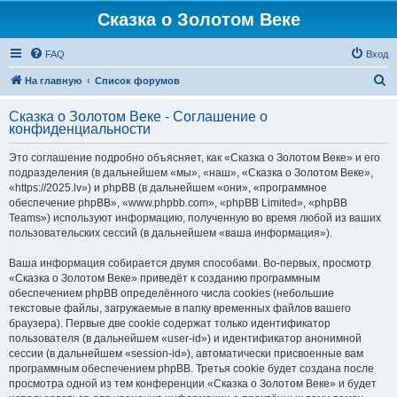
Сказка о Золотом Веке
FAQ
Вход
П
На главную
Список форумов
о
Сказка о Золотом Веке - Соглашение о
и
конфиденциальности
с
Это соглашение подробно объясняет, как «Сказка о Золотом Веке» и его
к
подразделения (в дальнейшем «мы», «наш», «Сказка о Золотом Веке»,
«https://2025.lv») и phpBB (в дальнейшем «они», «программное
обеспечение phpBB», «www.phpbb.com», «phpBB Limited», «phpBB
Teams») используют информацию, полученную во время любой из ваших
пользовательских сессий (в дальнейшем «ваша информация»).
Ваша информация собирается двумя способами. Во-первых, просмотр
«Сказка о Золотом Веке» приведёт к созданию программным
обеспечением phpBB определённого числа cookies (небольшие
текстовые файлы, загружаемые в папку временных файлов вашего
браузера). Первые две cookie содержат только идентификатор
пользователя (в дальнейшем «user-id») и идентификатор анонимной
сессии (в дальнейшем «session-id»), автоматически присвоенные вам
программным обеспечением phpBB. Третья cookie будет создана после
просмотра одной из тем конференции «Сказка о Золотом Веке» и будет