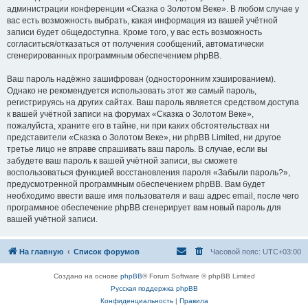
администрации конференции «Сказка о Золотом Веке». В любом случае у
вас есть возможность выбрать, какая информация из вашей учётной
записи будет общедоступна. Кроме того, у вас есть возможность
согласиться/отказаться от получения сообщений, автоматически
сгенерированных программным обеспечением phpBB.
Ваш пароль надёжно зашифрован (односторонним хэшированием).
Однако не рекомендуется использовать этот же самый пароль,
регистрируясь на других сайтах. Ваш пароль является средством доступа
к вашей учётной записи на форумах «Сказка о Золотом Веке»,
пожалуйста, храните его в тайне, ни при каких обстоятельствах ни
представители «Сказка о Золотом Веке», ни phpBB Limited, ни другое
третье лицо не вправе спрашивать ваш пароль. В случае, если вы
забудете ваш пароль к вашей учётной записи, вы сможете
воспользоваться функцией восстановления пароля «Забыли пароль?»,
предусмотренной программным обеспечением phpBB. Вам будет
необходимо ввести ваше имя пользователя и ваш адрес email, после чего
программное обеспечение phpBB сгенерирует вам новый пароль для
вашей учётной записи.
На главную
Список форумов
Часовой пояс:
UTC+03:00
Создано на основе
phpBB
® Forum Software © phpBB Limited
Русская поддержка phpBB
Конфиденциальность
|
Правила