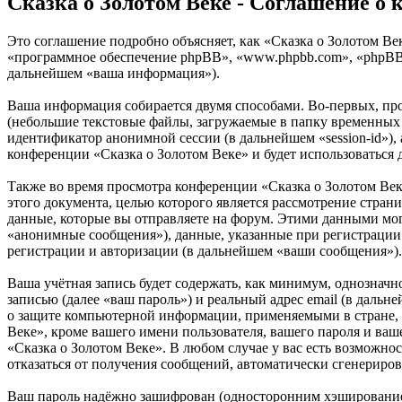
Сказка о Золотом Веке - Соглашение о
Это соглашение подробно объясняет, как «Сказка о Золотом Век
«программное обеспечение phpBB», «www.phpbb.com», «phpBB 
дальнейшем «ваша информация»).
Ваша информация собирается двумя способами. Во-первых, пр
(небольшие текстовые файлы, загружаемые в папку временных ф
идентификатор анонимной сессии (в дальнейшем «session-id»),
конференции «Сказка о Золотом Веке» и будет использоваться
Также во время просмотра конференции «Сказка о Золотом Ве
этого документа, целью которого является рассмотрение стр
данные, которые вы отправляете на форум. Этими данными мог
«анонимные сообщения»), данные, указанные при регистрации 
регистрации и авторизации (в дальнейшем «ваши сообщения»).
Ваша учётная запись будет содержать, как минимум, однознач
записью (далее «ваш пароль») и реальный адрес email (в даль
о защите компьютерной информации, применяемыми в стране, 
Веке», кроме вашего имени пользователя, вашего пароля и ваш
«Сказка о Золотом Веке». В любом случае у вас есть возможнос
отказаться от получения сообщений, автоматически сгенерир
Ваш пароль надёжно зашифрован (односторонним хэшированием)