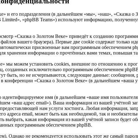
 конфиденциальности
е» и его подразделения (в дальнейшем «мы», «наш», «Сказка о Зо
Limited», «phpBB Teams») используют информацию, полученную
осмотр «Сказка о Золотом Веке» приведёт к созданию программ
айлов вашего браузера). Первые две cookie содержат только иде
 автоматически присвоенные вам программным обеспечением phpB
 для хранения информации о прочтённых вами темах, повышая та
ке» мы можем установить cookies, внешние по отношению к про
аниц, созданных исключительно программным обеспечением php
ут быть, но не исчерпываются, следующие данные: сообщения, 
в конференции «Сказка о Золотом Веке» (в дальнейшем «ваша уч
но идентифицируемое имя (в дальнейшем «ваше имя пользователя
нейшем «ваш адрес email»). Ваша информация из вашей учётной з
предоставляющей нам услуги хостинга. Любая информация, зап
его адреса email, может быть как необходимой, так и необязате
ть выбрать, какая информация из вашей учётной записи будет общ
ованных программным обеспечением phpBB.
. Однако не рекомендуется использовать этот же самый пароль,