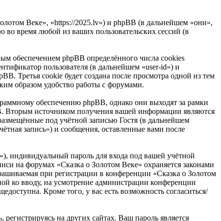
лотом Веке», «https://2025.lv») и phpBB (в дальнейшем «они»,
 во время любой из ваших пользовательских сессий (в
ным обеспечением phpBB определённого числа cookies
нтификатор пользователя (в дальнейшем «user-id») и
B. Третья cookie будет создана после просмотра одной из тем
ким образом удобство работы с форумами.
граммному обеспечению phpBB, однако они выходят за рамки
BB. Вторым источником получения вашей информации являются
размещённые под учётной записью Гостя (в дальнейшем
ётная запись») и сообщения, оставленные вами после
»), индивидуальный пароль для входа под вашей учётной
аписи на форумах «Сказка о Золотом Веке» охраняется законами
рашиваемая при регистрации в конференции «Сказка о Золотом
льной ко вводу, на усмотрение администрации конференции
едоступна. Кроме того, у вас есть возможность согласиться/
 регистрируясь на других сайтах. Ваш пароль является