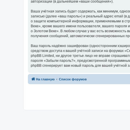
авторизации (в дальнейшем «ваши сообщения»).
Ваша учётная запись будет содержать, как минимум, одн
записью (далее «ваш пароль») и реальный адрес email (в
о защите компьютерной информации, применяемыми в стра
Веке», кроме вашего имени пользователя, вашего пароля и
о Золотом Веке». В любом случае у вас есть возможность в
получения сообщений, автоматически сгенерированных п
Ваш пароль надёжно зашифрован (односторонним хэширован
средством доступа к вашей учётной записи на форумах «Ска
phpBB Limited, ни другое третье лицо не вправе спрашива
пароля «Забыли пароль?», предусмотренной программным 
phpBB сгенерирует вам новый пароль для вашей учётной з
На главную
Список форумов