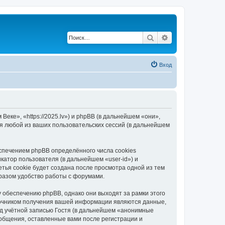
Поиск
Расширенный по
Вход
еке», «https://2025.lv») и phpBB (в дальнейшем «они»,
я любой из ваших пользовательских сессий (в дальнейшем
спечением phpBB определённого числа cookies
атор пользователя (в дальнейшем «user-id») и
тья cookie будет создана после просмотра одной из тем
разом удобство работы с форумами.
 обеспечению phpBB, однако они выходят за рамки этого
точником получения вашей информации являются данные,
д учётной записью Гостя (в дальнейшем «анонимные
ообщения, оставленные вами после регистрации и