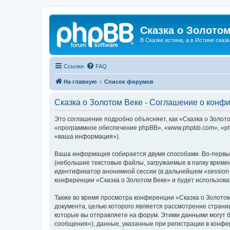
Сказка о Золотом
В Сказке истина, а в Истине сказк
Ссылки
FAQ
На главную
Список форумов
Сказка о Золотом Веке - Соглашение о конф
Это соглашение подробно объясняет, как «Сказка о Золотом
«программное обеспечение phpBB», «www.phpbb.com», «ph
«ваша информация»).
Ваша информация собирается двумя способами. Во-первых
(небольшие текстовые файлы, загружаемые в папку времен
идентификатор анонимной сессии (в дальнейшем «session-
конференции «Сказка о Золотом Веке» и будет использов
Также во время просмотра конференции «Сказка о Золотом
документа, целью которого является рассмотрение стран
которые вы отправляете на форум. Этими данными могут 
сообщения»), данные, указанные при регистрации в конфе