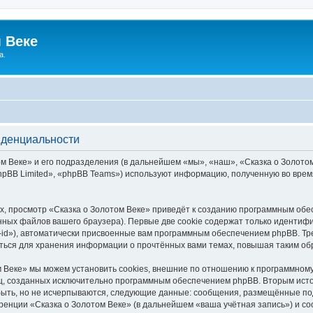
 Веке
а.
иденциальности
 Веке» и его подразделения (в дальнейшем «мы», «наш», «Сказка о Золотом В
pBB Limited», «phpBB Teams») используют информацию, полученную во врем
, просмотр «Сказка о Золотом Веке» приведёт к созданию программным обе
ных файлов вашего браузера). Первые две cookie содержат только идентифик
id»), автоматически присвоенные вам программным обеспечением phpBB. Тре
аться для хранения информации о прочтённых вами темах, повышая таким об
 Веке» мы можем установить cookies, внешние по отношению к программному
иц, созданных исключительно программным обеспечением phpBB. Вторым ис
быть, но не исчерпываются, следующие данные: сообщения, размещённые по
ренции «Сказка о Золотом Веке» (в дальнейшем «ваша учётная запись») и с