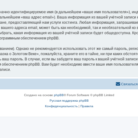
означно идентифицируемое имя (в дальнейшем «ваше имя пользователя»), ин
 дальнейшем «ваш адрес email»). Ваша информация из вашей учётной записи
не, предоставляющей нам услуги хостинга. Любая информация, запрашивае
 вашего адреса email, может быть как необходимой, так и необязательной к
ыбрать, какая информация из вашей учётной записи будет общедоступна. Кром
рограммным обеспечением phpBB.
ием). Однако не рекомендуется использовать этот же самый пароль, регист
зка о Золотом Веке», пожалуйста, храните его в тайне, ни при каких обстоя
ть ваш пароль. В случае, если вы забудете ваш пароль к вашей учётной запи
обеспечением phpBB. Вам будет необходимо ввести ваше имя пользователя и
аписи.
Связаться
Создано на основе
phpBB
® Forum Software © phpBB Limited
Русская поддержка phpBB
Конфиденциальность
|
Правила