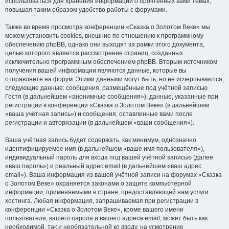
использоваться для хранения информации о прочтённых вами темах,
повышая таким образом удобство работы с форумами.
Также во время просмотра конференции «Сказка о Золотом Веке» мы
можем установить cookies, внешние по отношению к программному
обеспечению phpBB, однако они выходят за рамки этого документа,
целью которого является рассмотрение страниц, созданных
исключительно программным обеспечением phpBB. Вторым источником
получения вашей информации являются данные, которые вы
отправляете на форум. Этими данными могут быть, но не исчерпываются,
следующие данные: сообщения, размещённые под учётной записью
Гостя (в дальнейшем «анонимные сообщения»), данные, указанные при
регистрации в конференции «Сказка о Золотом Веке» (в дальнейшем
«ваша учётная запись») и сообщения, оставленные вами после
регистрации и авторизации (в дальнейшем «ваши сообщения»).
Ваша учётная запись будет содержать, как минимум, однозначно
идентифицируемое имя (в дальнейшем «ваше имя пользователя»),
индивидуальный пароль для входа под вашей учётной записью (далее
«ваш пароль») и реальный адрес email (в дальнейшем «ваш адрес
email»). Ваша информация из вашей учётной записи на форумах «Сказка
о Золотом Веке» охраняется законами о защите компьютерной
информации, применяемыми в стране, предоставляющей нам услуги
хостинга. Любая информация, запрашиваемая при регистрации в
конференции «Сказка о Золотом Веке», кроме вашего имени
пользователя, вашего пароля и вашего адреса email, может быть как
необходимой, так и необязательной ко вводу, на усмотрение