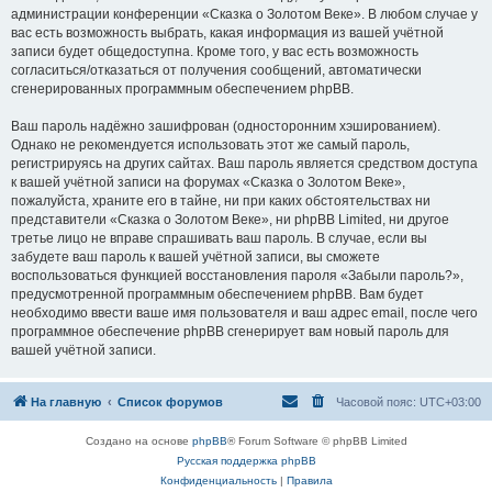
администрации конференции «Сказка о Золотом Веке». В любом случае у
вас есть возможность выбрать, какая информация из вашей учётной
записи будет общедоступна. Кроме того, у вас есть возможность
согласиться/отказаться от получения сообщений, автоматически
сгенерированных программным обеспечением phpBB.
Ваш пароль надёжно зашифрован (односторонним хэшированием).
Однако не рекомендуется использовать этот же самый пароль,
регистрируясь на других сайтах. Ваш пароль является средством доступа
к вашей учётной записи на форумах «Сказка о Золотом Веке»,
пожалуйста, храните его в тайне, ни при каких обстоятельствах ни
представители «Сказка о Золотом Веке», ни phpBB Limited, ни другое
третье лицо не вправе спрашивать ваш пароль. В случае, если вы
забудете ваш пароль к вашей учётной записи, вы сможете
воспользоваться функцией восстановления пароля «Забыли пароль?»,
предусмотренной программным обеспечением phpBB. Вам будет
необходимо ввести ваше имя пользователя и ваш адрес email, после чего
программное обеспечение phpBB сгенерирует вам новый пароль для
вашей учётной записи.
На главную
Список форумов
Часовой пояс:
UTC+03:00
Создано на основе
phpBB
® Forum Software © phpBB Limited
Русская поддержка phpBB
Конфиденциальность
|
Правила