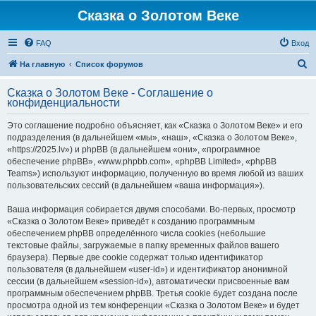
Сказка о Золотом Веке
FAQ
Вход
П
На главную
Список форумов
о
Сказка о Золотом Веке - Соглашение о
и
конфиденциальности
с
Это соглашение подробно объясняет, как «Сказка о Золотом Веке» и его
к
подразделения (в дальнейшем «мы», «наш», «Сказка о Золотом Веке»,
«https://2025.lv») и phpBB (в дальнейшем «они», «программное
обеспечение phpBB», «www.phpbb.com», «phpBB Limited», «phpBB
Teams») используют информацию, полученную во время любой из ваших
пользовательских сессий (в дальнейшем «ваша информация»).
Ваша информация собирается двумя способами. Во-первых, просмотр
«Сказка о Золотом Веке» приведёт к созданию программным
обеспечением phpBB определённого числа cookies (небольшие
текстовые файлы, загружаемые в папку временных файлов вашего
браузера). Первые две cookie содержат только идентификатор
пользователя (в дальнейшем «user-id») и идентификатор анонимной
сессии (в дальнейшем «session-id»), автоматически присвоенные вам
программным обеспечением phpBB. Третья cookie будет создана после
просмотра одной из тем конференции «Сказка о Золотом Веке» и будет