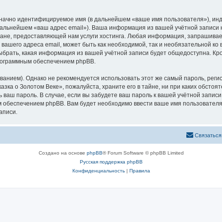
означно идентифицируемое имя (в дальнейшем «ваше имя пользователя»), ин
 дальнейшем «ваш адрес email»). Ваша информация из вашей учётной записи
не, предоставляющей нам услуги хостинга. Любая информация, запрашивае
 вашего адреса email, может быть как необходимой, так и необязательной к
ыбрать, какая информация из вашей учётной записи будет общедоступна. Кром
рограммным обеспечением phpBB.
ием). Однако не рекомендуется использовать этот же самый пароль, регист
зка о Золотом Веке», пожалуйста, храните его в тайне, ни при каких обстоя
ть ваш пароль. В случае, если вы забудете ваш пароль к вашей учётной запи
обеспечением phpBB. Вам будет необходимо ввести ваше имя пользователя и
аписи.
Связаться
Создано на основе
phpBB
® Forum Software © phpBB Limited
Русская поддержка phpBB
Конфиденциальность
|
Правила