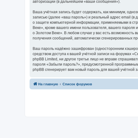
авторизации (в дальнейшем «ваши сообщения»).
Ваша учётная запись будет содержать, как минимум, одн
записью (далее «ваш пароль») и реальный адрес email (в
о защите компьютерной информации, применяемыми в стра
Веке», кроме вашего имени пользователя, вашего пароля и
о Золотом Веке». В любом случае у вас есть возможность в
получения сообщений, автоматически сгенерированных п
Ваш пароль надёжно зашифрован (односторонним хэширован
средством доступа к вашей учётной записи на форумах «Ска
phpBB Limited, ни другое третье лицо не вправе спрашива
пароля «Забыли пароль?», предусмотренной программным 
phpBB сгенерирует вам новый пароль для вашей учётной з
На главную
Список форумов