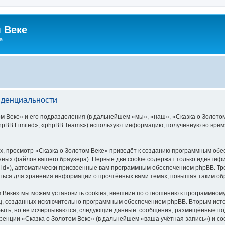
 Веке
а.
иденциальности
 Веке» и его подразделения (в дальнейшем «мы», «наш», «Сказка о Золотом В
pBB Limited», «phpBB Teams») используют информацию, полученную во врем
, просмотр «Сказка о Золотом Веке» приведёт к созданию программным обе
ных файлов вашего браузера). Первые две cookie содержат только идентифик
id»), автоматически присвоенные вам программным обеспечением phpBB. Тре
аться для хранения информации о прочтённых вами темах, повышая таким об
 Веке» мы можем установить cookies, внешние по отношению к программному
иц, созданных исключительно программным обеспечением phpBB. Вторым ис
быть, но не исчерпываются, следующие данные: сообщения, размещённые по
ренции «Сказка о Золотом Веке» (в дальнейшем «ваша учётная запись») и с