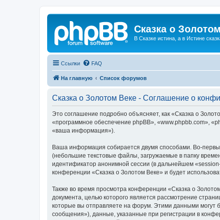
Сказка о Золотом
В Сказке истина, а в Истине сказк
Ссылки
FAQ
На главную
Список форумов
Сказка о Золотом Веке - Соглашение о конф
Это соглашение подробно объясняет, как «Сказка о Золотом
«программное обеспечение phpBB», «www.phpbb.com», «ph
«ваша информация»).
Ваша информация собирается двумя способами. Во-первых
(небольшие текстовые файлы, загружаемые в папку времен
идентификатор анонимной сессии (в дальнейшем «session-
конференции «Сказка о Золотом Веке» и будет использов
Также во время просмотра конференции «Сказка о Золотом
документа, целью которого является рассмотрение стран
которые вы отправляете на форум. Этими данными могут 
сообщения»), данные, указанные при регистрации в конфе