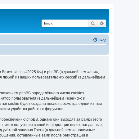
Поиск
Расширенный по
Вход
еке», «https://2025.lv») и phpBB (в дальнейшем «они»,
я любой из ваших пользовательских сессий (в дальнейшем
спечением phpBB определённого числа cookies
атор пользователя (в дальнейшем «user-id») и
тья cookie будет создана после просмотра одной из тем
разом удобство работы с форумами.
 обеспечению phpBB, однако они выходят за рамки этого
точником получения вашей информации являются данные,
д учётной записью Гостя (в дальнейшем «анонимные
ообщения, оставленные вами после регистрации и