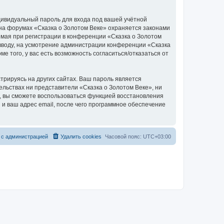
дивидуальный пароль для входа под вашей учётной
 на форумах «Сказка о Золотом Веке» охраняется законами
мая при регистрации в конференции «Сказка о Золотом
о вводу, на усмотрение администрации конференции «Сказка
е того, у вас есть возможность согласиться/отказаться от
рируясь на других сайтах. Ваш пароль является
тельствах ни представители «Сказка о Золотом Веке», ни
си, вы сможете воспользоваться функцией восстановления
 ваш адрес email, после чего программное обеспечение
 с администрацией
Удалить cookies
Часовой пояс:
UTC+03:00