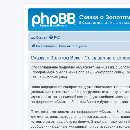
Сказка о Золотом
В Сказке истина, а в Истине сказк
Ссылки
FAQ
На главную
Список форумов
Сказка о Золотом Веке - Соглашение о конф
Это соглашение подробно объясняет, как «Сказка о Золотом
«программное обеспечение phpBB», «www.phpbb.com», «ph
«ваша информация»).
Ваша информация собирается двумя способами. Во-первых
(небольшие текстовые файлы, загружаемые в папку времен
идентификатор анонимной сессии (в дальнейшем «session-
конференции «Сказка о Золотом Веке» и будет использов
Также во время просмотра конференции «Сказка о Золотом
документа, целью которого является рассмотрение стран
которые вы отправляете на форум. Этими данными могут 
сообщения»), данные, указанные при регистрации в конфе