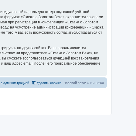
дивидуальный пароль для входа под вашей учётной
 на форумах «Сказка о Золотом Веке» охраняется законами
мая при регистрации в конференции «Сказка о Золотом
о вводу, на усмотрение администрации конференции «Сказка
е того, у вас есть возможность согласиться/отказаться от
рируясь на других сайтах. Ваш пароль является
тельствах ни представители «Сказка о Золотом Веке», ни
си, вы сможете воспользоваться функцией восстановления
 ваш адрес email, после чего программное обеспечение
 с администрацией
Удалить cookies
Часовой пояс:
UTC+03:00