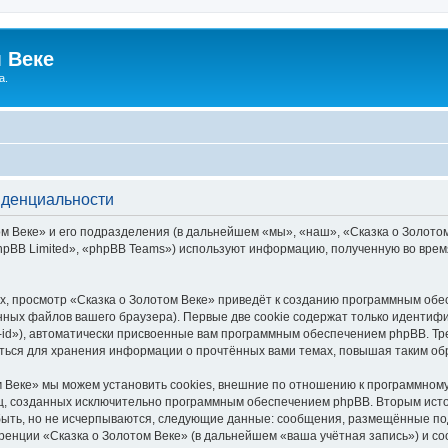
 Веке
а.
иденциальности
 Веке» и его подразделения (в дальнейшем «мы», «наш», «Сказка о Золотом В
pBB Limited», «phpBB Teams») используют информацию, полученную во врем
, просмотр «Сказка о Золотом Веке» приведёт к созданию программным обе
ных файлов вашего браузера). Первые две cookie содержат только идентифик
id»), автоматически присвоенные вам программным обеспечением phpBB. Тре
аться для хранения информации о прочтённых вами темах, повышая таким об
 Веке» мы можем установить cookies, внешние по отношению к программному
иц, созданных исключительно программным обеспечением phpBB. Вторым ис
быть, но не исчерпываются, следующие данные: сообщения, размещённые по
ренции «Сказка о Золотом Веке» (в дальнейшем «ваша учётная запись») и с