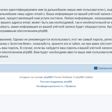
означно идентифицируемое имя (в дальнейшем «ваше имя пользователя»), ин
 дальнейшем «ваш адрес email»). Ваша информация из вашей учётной записи
не, предоставляющей нам услуги хостинга. Любая информация, запрашивае
 вашего адреса email, может быть как необходимой, так и необязательной к
ыбрать, какая информация из вашей учётной записи будет общедоступна. Кром
рограммным обеспечением phpBB.
ием). Однако не рекомендуется использовать этот же самый пароль, регист
зка о Золотом Веке», пожалуйста, храните его в тайне, ни при каких обстоя
ть ваш пароль. В случае, если вы забудете ваш пароль к вашей учётной запи
обеспечением phpBB. Вам будет необходимо ввести ваше имя пользователя и
аписи.
Связаться
Создано на основе
phpBB
® Forum Software © phpBB Limited
Русская поддержка phpBB
Конфиденциальность
|
Правила