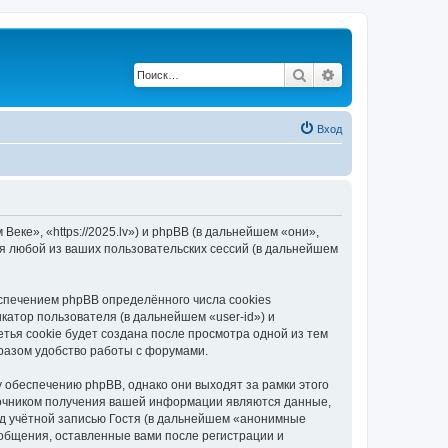
Поиск
Расширенный по
Вход
еке», «https://2025.lv») и phpBB (в дальнейшем «они»,
я любой из ваших пользовательских сессий (в дальнейшем
спечением phpBB определённого числа cookies
атор пользователя (в дальнейшем «user-id») и
тья cookie будет создана после просмотра одной из тем
разом удобство работы с форумами.
 обеспечению phpBB, однако они выходят за рамки этого
точником получения вашей информации являются данные,
д учётной записью Гостя (в дальнейшем «анонимные
ообщения, оставленные вами после регистрации и