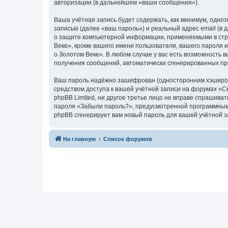
авторизации (в дальнейшем «ваши сообщения»).
Ваша учётная запись будет содержать, как минимум, одн
записью (далее «ваш пароль») и реальный адрес email (в
о защите компьютерной информации, применяемыми в стра
Веке», кроме вашего имени пользователя, вашего пароля и
о Золотом Веке». В любом случае у вас есть возможность в
получения сообщений, автоматически сгенерированных п
Ваш пароль надёжно зашифрован (односторонним хэширован
средством доступа к вашей учётной записи на форумах «Ска
phpBB Limited, ни другое третье лицо не вправе спрашива
пароля «Забыли пароль?», предусмотренной программным 
phpBB сгенерирует вам новый пароль для вашей учётной з
На главную
Список форумов