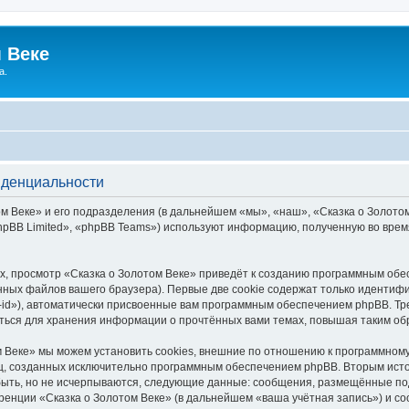
 Веке
а.
иденциальности
 Веке» и его подразделения (в дальнейшем «мы», «наш», «Сказка о Золотом В
pBB Limited», «phpBB Teams») используют информацию, полученную во врем
, просмотр «Сказка о Золотом Веке» приведёт к созданию программным обе
ных файлов вашего браузера). Первые две cookie содержат только идентифик
id»), автоматически присвоенные вам программным обеспечением phpBB. Тре
аться для хранения информации о прочтённых вами темах, повышая таким об
 Веке» мы можем установить cookies, внешние по отношению к программному
иц, созданных исключительно программным обеспечением phpBB. Вторым ис
быть, но не исчерпываются, следующие данные: сообщения, размещённые по
ренции «Сказка о Золотом Веке» (в дальнейшем «ваша учётная запись») и с