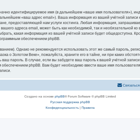
означно идентифицируемое имя (в дальнейшем «ваше имя пользователя»), ин
 дальнейшем «ваш адрес email»). Ваша информация из вашей учётной записи
не, предоставляющей нам услуги хостинга. Любая информация, запрашивае
 вашего адреса email, может быть как необходимой, так и необязательной к
ыбрать, какая информация из вашей учётной записи будет общедоступна. Кром
рограммным обеспечением phpBB.
ием). Однако не рекомендуется использовать этот же самый пароль, регист
зка о Золотом Веке», пожалуйста, храните его в тайне, ни при каких обстоя
ть ваш пароль. В случае, если вы забудете ваш пароль к вашей учётной запи
обеспечением phpBB. Вам будет необходимо ввести ваше имя пользователя и
аписи.
Связаться
Создано на основе
phpBB
® Forum Software © phpBB Limited
Русская поддержка phpBB
Конфиденциальность
|
Правила