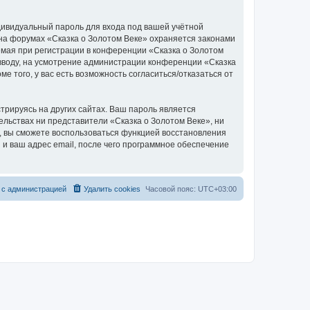
дивидуальный пароль для входа под вашей учётной
 на форумах «Сказка о Золотом Веке» охраняется законами
мая при регистрации в конференции «Сказка о Золотом
о вводу, на усмотрение администрации конференции «Сказка
е того, у вас есть возможность согласиться/отказаться от
рируясь на других сайтах. Ваш пароль является
тельствах ни представители «Сказка о Золотом Веке», ни
си, вы сможете воспользоваться функцией восстановления
 ваш адрес email, после чего программное обеспечение
 с администрацией
Удалить cookies
Часовой пояс:
UTC+03:00