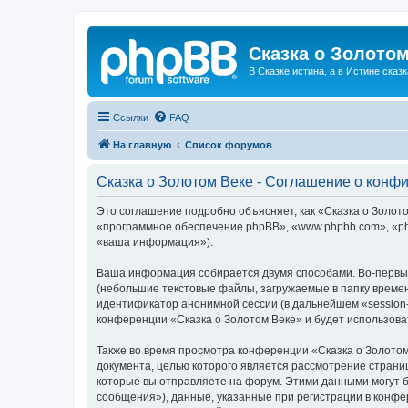
Сказка о Золотом
В Сказке истина, а в Истине сказк
Ссылки
FAQ
На главную
Список форумов
Сказка о Золотом Веке - Соглашение о конф
Это соглашение подробно объясняет, как «Сказка о Золотом
«программное обеспечение phpBB», «www.phpbb.com», «ph
«ваша информация»).
Ваша информация собирается двумя способами. Во-первых
(небольшие текстовые файлы, загружаемые в папку времен
идентификатор анонимной сессии (в дальнейшем «session-
конференции «Сказка о Золотом Веке» и будет использов
Также во время просмотра конференции «Сказка о Золотом
документа, целью которого является рассмотрение стран
которые вы отправляете на форум. Этими данными могут 
сообщения»), данные, указанные при регистрации в конфе