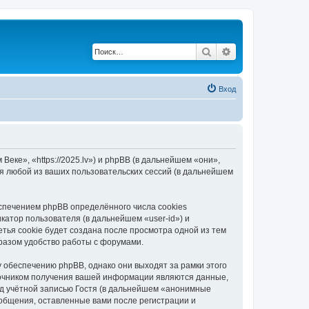
Поиск
Расширенный по
Вход
еке», «https://2025.lv») и phpBB (в дальнейшем «они»,
я любой из ваших пользовательских сессий (в дальнейшем
спечением phpBB определённого числа cookies
атор пользователя (в дальнейшем «user-id») и
тья cookie будет создана после просмотра одной из тем
разом удобство работы с форумами.
 обеспечению phpBB, однако они выходят за рамки этого
точником получения вашей информации являются данные,
д учётной записью Гостя (в дальнейшем «анонимные
ообщения, оставленные вами после регистрации и