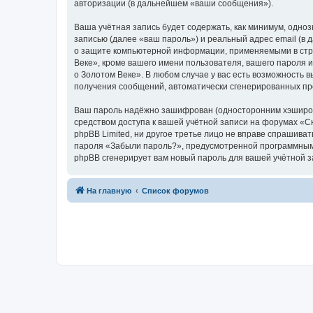
авторизации (в дальнейшем «ваши сообщения»).
Ваша учётная запись будет содержать, как минимум, одн
записью (далее «ваш пароль») и реальный адрес email (в
о защите компьютерной информации, применяемыми в стра
Веке», кроме вашего имени пользователя, вашего пароля и
о Золотом Веке». В любом случае у вас есть возможность в
получения сообщений, автоматически сгенерированных п
Ваш пароль надёжно зашифрован (односторонним хэширован
средством доступа к вашей учётной записи на форумах «Ска
phpBB Limited, ни другое третье лицо не вправе спрашива
пароля «Забыли пароль?», предусмотренной программным 
phpBB сгенерирует вам новый пароль для вашей учётной з
На главную
Список форумов