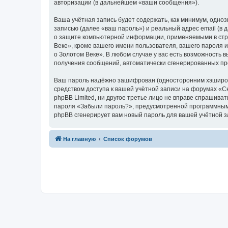
авторизации (в дальнейшем «ваши сообщения»).
Ваша учётная запись будет содержать, как минимум, одн
записью (далее «ваш пароль») и реальный адрес email (в
о защите компьютерной информации, применяемыми в стра
Веке», кроме вашего имени пользователя, вашего пароля и
о Золотом Веке». В любом случае у вас есть возможность в
получения сообщений, автоматически сгенерированных п
Ваш пароль надёжно зашифрован (односторонним хэширован
средством доступа к вашей учётной записи на форумах «Ска
phpBB Limited, ни другое третье лицо не вправе спрашива
пароля «Забыли пароль?», предусмотренной программным 
phpBB сгенерирует вам новый пароль для вашей учётной з
На главную
Список форумов