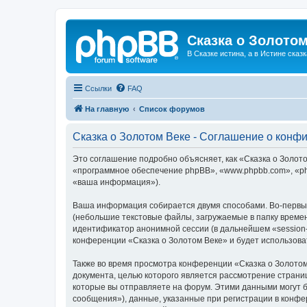
Сказка о Золотом
В Сказке истина, а в Истине сказк
Ссылки
FAQ
На главную
Список форумов
Сказка о Золотом Веке - Соглашение о конф
Это соглашение подробно объясняет, как «Сказка о Золотом
«программное обеспечение phpBB», «www.phpbb.com», «ph
«ваша информация»).
Ваша информация собирается двумя способами. Во-первых
(небольшие текстовые файлы, загружаемые в папку времен
идентификатор анонимной сессии (в дальнейшем «session-
конференции «Сказка о Золотом Веке» и будет использов
Также во время просмотра конференции «Сказка о Золотом
документа, целью которого является рассмотрение стран
которые вы отправляете на форум. Этими данными могут 
сообщения»), данные, указанные при регистрации в конфе