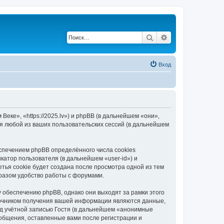
Поиск
Расширенный по
Вход
еке», «https://2025.lv») и phpBB (в дальнейшем «они»,
я любой из ваших пользовательских сессий (в дальнейшем
спечением phpBB определённого числа cookies
атор пользователя (в дальнейшем «user-id») и
тья cookie будет создана после просмотра одной из тем
разом удобство работы с форумами.
 обеспечению phpBB, однако они выходят за рамки этого
точником получения вашей информации являются данные,
д учётной записью Гостя (в дальнейшем «анонимные
ообщения, оставленные вами после регистрации и