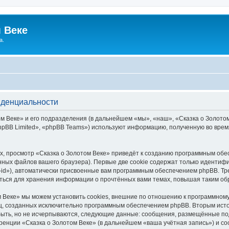
 Веке
а.
иденциальности
 Веке» и его подразделения (в дальнейшем «мы», «наш», «Сказка о Золотом В
pBB Limited», «phpBB Teams») используют информацию, полученную во врем
, просмотр «Сказка о Золотом Веке» приведёт к созданию программным обе
ных файлов вашего браузера). Первые две cookie содержат только идентифик
id»), автоматически присвоенные вам программным обеспечением phpBB. Тре
аться для хранения информации о прочтённых вами темах, повышая таким об
 Веке» мы можем установить cookies, внешние по отношению к программному
иц, созданных исключительно программным обеспечением phpBB. Вторым ис
быть, но не исчерпываются, следующие данные: сообщения, размещённые по
ренции «Сказка о Золотом Веке» (в дальнейшем «ваша учётная запись») и с