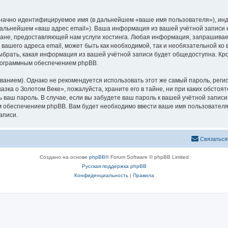
означно идентифицируемое имя (в дальнейшем «ваше имя пользователя»), ин
 дальнейшем «ваш адрес email»). Ваша информация из вашей учётной записи
не, предоставляющей нам услуги хостинга. Любая информация, запрашивае
 вашего адреса email, может быть как необходимой, так и необязательной к
ыбрать, какая информация из вашей учётной записи будет общедоступна. Кром
рограммным обеспечением phpBB.
ием). Однако не рекомендуется использовать этот же самый пароль, регист
зка о Золотом Веке», пожалуйста, храните его в тайне, ни при каких обстоя
ть ваш пароль. В случае, если вы забудете ваш пароль к вашей учётной запи
обеспечением phpBB. Вам будет необходимо ввести ваше имя пользователя и
аписи.
Связаться
Создано на основе
phpBB
® Forum Software © phpBB Limited
Русская поддержка phpBB
Конфиденциальность
|
Правила