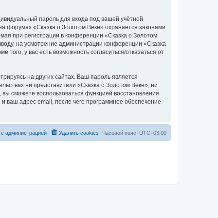
дивидуальный пароль для входа под вашей учётной
 на форумах «Сказка о Золотом Веке» охраняется законами
мая при регистрации в конференции «Сказка о Золотом
о вводу, на усмотрение администрации конференции «Сказка
е того, у вас есть возможность согласиться/отказаться от
рируясь на других сайтах. Ваш пароль является
тельствах ни представители «Сказка о Золотом Веке», ни
си, вы сможете воспользоваться функцией восстановления
 ваш адрес email, после чего программное обеспечение
 с администрацией
Удалить cookies
Часовой пояс:
UTC+03:00