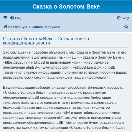
Сказка о Золотом Веке
FAQ
Вход
П
На главную
Список форумов
о
Сказка о Золотом Веке - Соглашение о
и
конфиденциальности
с
Это соглашение подробно объясняет, как «Сказка о Золотом Веке» и его
к
подразделения (в дальнейшем «мы», «наш», «Сказка о Золотом Веке»,
«https://2025.lv») и phpBB (в дальнейшем «они», «программное
обеспечение phpBB», «www.phpbb.com», «phpBB Limited», «phpBB
Teams») используют информацию, полученную во время любой из ваших
пользовательских сессий (в дальнейшем «ваша информация»).
Ваша информация собирается двумя способами. Во-первых, просмотр
«Сказка о Золотом Веке» приведёт к созданию программным
обеспечением phpBB определённого числа cookies (небольшие
текстовые файлы, загружаемые в папку временных файлов вашего
браузера). Первые две cookie содержат только идентификатор
пользователя (в дальнейшем «user-id») и идентификатор анонимной
сессии (в дальнейшем «session-id»), автоматически присвоенные вам
программным обеспечением phpBB. Третья cookie будет создана после
просмотра одной из тем конференции «Сказка о Золотом Веке» и будет