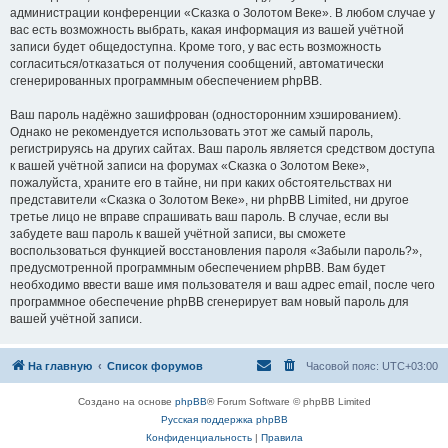
администрации конференции «Сказка о Золотом Веке». В любом случае у
вас есть возможность выбрать, какая информация из вашей учётной
записи будет общедоступна. Кроме того, у вас есть возможность
согласиться/отказаться от получения сообщений, автоматически
сгенерированных программным обеспечением phpBB.
Ваш пароль надёжно зашифрован (односторонним хэшированием).
Однако не рекомендуется использовать этот же самый пароль,
регистрируясь на других сайтах. Ваш пароль является средством доступа
к вашей учётной записи на форумах «Сказка о Золотом Веке»,
пожалуйста, храните его в тайне, ни при каких обстоятельствах ни
представители «Сказка о Золотом Веке», ни phpBB Limited, ни другое
третье лицо не вправе спрашивать ваш пароль. В случае, если вы
забудете ваш пароль к вашей учётной записи, вы сможете
воспользоваться функцией восстановления пароля «Забыли пароль?»,
предусмотренной программным обеспечением phpBB. Вам будет
необходимо ввести ваше имя пользователя и ваш адрес email, после чего
программное обеспечение phpBB сгенерирует вам новый пароль для
вашей учётной записи.
На главную
Список форумов
Часовой пояс:
UTC+03:00
Создано на основе
phpBB
® Forum Software © phpBB Limited
Русская поддержка phpBB
Конфиденциальность
|
Правила