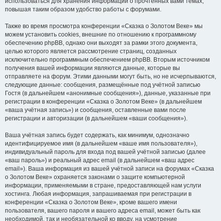
использоваться для хранения информации о прочтённых вами темах,
повышая таким образом удобство работы с форумами.
Также во время просмотра конференции «Сказка о Золотом Веке» мы
можем установить cookies, внешние по отношению к программному
обеспечению phpBB, однако они выходят за рамки этого документа,
целью которого является рассмотрение страниц, созданных
исключительно программным обеспечением phpBB. Вторым источником
получения вашей информации являются данные, которые вы
отправляете на форум. Этими данными могут быть, но не исчерпываются,
следующие данные: сообщения, размещённые под учётной записью
Гостя (в дальнейшем «анонимные сообщения»), данные, указанные при
регистрации в конференции «Сказка о Золотом Веке» (в дальнейшем
«ваша учётная запись») и сообщения, оставленные вами после
регистрации и авторизации (в дальнейшем «ваши сообщения»).
Ваша учётная запись будет содержать, как минимум, однозначно
идентифицируемое имя (в дальнейшем «ваше имя пользователя»),
индивидуальный пароль для входа под вашей учётной записью (далее
«ваш пароль») и реальный адрес email (в дальнейшем «ваш адрес
email»). Ваша информация из вашей учётной записи на форумах «Сказка
о Золотом Веке» охраняется законами о защите компьютерной
информации, применяемыми в стране, предоставляющей нам услуги
хостинга. Любая информация, запрашиваемая при регистрации в
конференции «Сказка о Золотом Веке», кроме вашего имени
пользователя, вашего пароля и вашего адреса email, может быть как
необходимой, так и необязательной ко вводу, на усмотрение