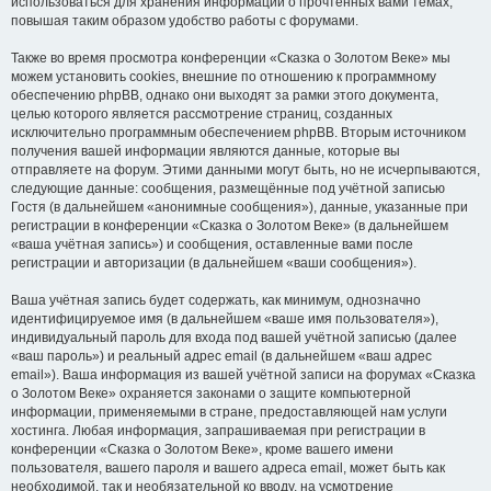
использоваться для хранения информации о прочтённых вами темах,
повышая таким образом удобство работы с форумами.
Также во время просмотра конференции «Сказка о Золотом Веке» мы
можем установить cookies, внешние по отношению к программному
обеспечению phpBB, однако они выходят за рамки этого документа,
целью которого является рассмотрение страниц, созданных
исключительно программным обеспечением phpBB. Вторым источником
получения вашей информации являются данные, которые вы
отправляете на форум. Этими данными могут быть, но не исчерпываются,
следующие данные: сообщения, размещённые под учётной записью
Гостя (в дальнейшем «анонимные сообщения»), данные, указанные при
регистрации в конференции «Сказка о Золотом Веке» (в дальнейшем
«ваша учётная запись») и сообщения, оставленные вами после
регистрации и авторизации (в дальнейшем «ваши сообщения»).
Ваша учётная запись будет содержать, как минимум, однозначно
идентифицируемое имя (в дальнейшем «ваше имя пользователя»),
индивидуальный пароль для входа под вашей учётной записью (далее
«ваш пароль») и реальный адрес email (в дальнейшем «ваш адрес
email»). Ваша информация из вашей учётной записи на форумах «Сказка
о Золотом Веке» охраняется законами о защите компьютерной
информации, применяемыми в стране, предоставляющей нам услуги
хостинга. Любая информация, запрашиваемая при регистрации в
конференции «Сказка о Золотом Веке», кроме вашего имени
пользователя, вашего пароля и вашего адреса email, может быть как
необходимой, так и необязательной ко вводу, на усмотрение