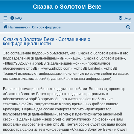
Сказка о Золотом Веке
FAQ
Вход
П
На главную
Список форумов
о
Сказка о Золотом Веке - Соглашение о
и
конфиденциальности
с
Это соглашение подробно объясняет, как «Сказка о Золотом Веке» и его
к
подразделения (в дальнейшем «мы», «наш», «Сказка о Золотом Веке»,
«https://2025.lv») и phpBB (в дальнейшем «они», «программное
обеспечение phpBB», «www.phpbb.com», «phpBB Limited», «phpBB
Teams») используют информацию, полученную во время любой из ваших
пользовательских сессий (в дальнейшем «ваша информация»).
Ваша информация собирается двумя способами. Во-первых, просмотр
«Сказка о Золотом Веке» приведёт к созданию программным
обеспечением phpBB определённого числа cookies (небольшие
текстовые файлы, загружаемые в папку временных файлов вашего
браузера). Первые две cookie содержат только идентификатор
пользователя (в дальнейшем «user-id») и идентификатор анонимной
сессии (в дальнейшем «session-id»), автоматически присвоенные вам
программным обеспечением phpBB. Третья cookie будет создана после
просмотра одной из тем конференции «Сказка о Золотом Веке» и будет