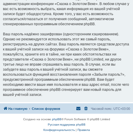
администрации конференции «Сказка о Золотом Веке». В любом случае у
вас есть возможность выбрать, какая информация из вашей учётной
записи будет общедоступна. Кроме того, у вас есть возможность
согласиться/отказаться от получения сообщений, автоматически
сгенерированных программным обеспечением phpBB.
Ваш пароль надёжно зашифрован (односторонним хэшированием).
Однако не рекомендуется использовать этот же самый пароль,
регистрируясь на других сайтах. Ваш пароль является средством доступа
к вашей учётной записи на форумах «Сказка о Золотом Веке»,
пожалуйста, храните его в тайне, ни при каких обстоятельствах ни
представители «Сказка о Золотом Веке», ни phpBB Limited, ни другое
третье лицо не вправе спрашивать ваш пароль. В случае, если вы
забудете ваш пароль к вашей учётной записи, вы сможете
воспользоваться функцией восстановления пароля «Забыли пароль?»,
предусмотренной программным обеспечением phpBB. Вам будет
необходимо ввести ваше имя пользователя и ваш адрес email, после чего
программное обеспечение phpBB сгенерирует вам новый пароль для
вашей учётной записи.
На главную
Список форумов
Часовой пояс:
UTC+03:00
Создано на основе
phpBB
® Forum Software © phpBB Limited
Русская поддержка phpBB
Конфиденциальность
|
Правила