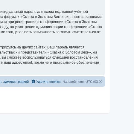
дивидуальный пароль для входа под вашей учётной
 на форумах «Сказка о Золотом Веке» охраняется законами
мая при регистрации в конференции «Сказка о Золотом
о вводу, на усмотрение администрации конференции «Сказка
е того, у вас есть возможность согласиться/отказаться от
рируясь на других сайтах. Ваш пароль является
тельствах ни представители «Сказка о Золотом Веке», ни
си, вы сможете воспользоваться функцией восстановления
 ваш адрес email, после чего программное обеспечение
 с администрацией
Удалить cookies
Часовой пояс:
UTC+03:00