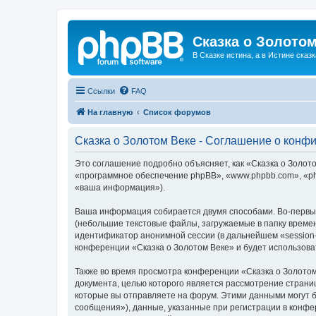
Сказка о Золотом
В Сказке истина, а в Истине сказк
Ссылки
FAQ
На главную
Список форумов
Сказка о Золотом Веке - Соглашение о конф
Это соглашение подробно объясняет, как «Сказка о Золотом
«программное обеспечение phpBB», «www.phpbb.com», «ph
«ваша информация»).
Ваша информация собирается двумя способами. Во-первых
(небольшие текстовые файлы, загружаемые в папку времен
идентификатор анонимной сессии (в дальнейшем «session-
конференции «Сказка о Золотом Веке» и будет использов
Также во время просмотра конференции «Сказка о Золотом
документа, целью которого является рассмотрение стран
которые вы отправляете на форум. Этими данными могут 
сообщения»), данные, указанные при регистрации в конфе