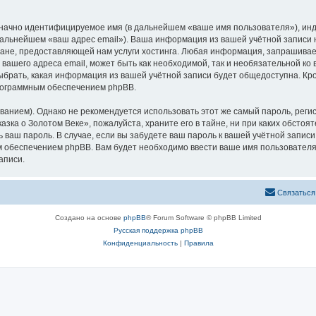
означно идентифицируемое имя (в дальнейшем «ваше имя пользователя»), ин
 дальнейшем «ваш адрес email»). Ваша информация из вашей учётной записи
не, предоставляющей нам услуги хостинга. Любая информация, запрашивае
 вашего адреса email, может быть как необходимой, так и необязательной к
ыбрать, какая информация из вашей учётной записи будет общедоступна. Кром
рограммным обеспечением phpBB.
ием). Однако не рекомендуется использовать этот же самый пароль, регист
зка о Золотом Веке», пожалуйста, храните его в тайне, ни при каких обстоя
ть ваш пароль. В случае, если вы забудете ваш пароль к вашей учётной запи
обеспечением phpBB. Вам будет необходимо ввести ваше имя пользователя и
аписи.
Связаться
Создано на основе
phpBB
® Forum Software © phpBB Limited
Русская поддержка phpBB
Конфиденциальность
|
Правила