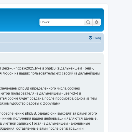
Поиск
Расширенный по
Вход
еке», «https://2025.lv») и phpBB (в дальнейшем «они»,
я любой из ваших пользовательских сессий (в дальнейшем
спечением phpBB определённого числа cookies
атор пользователя (в дальнейшем «user-id») и
тья cookie будет создана после просмотра одной из тем
разом удобство работы с форумами.
 обеспечению phpBB, однако они выходят за рамки этого
точником получения вашей информации являются данные,
д учётной записью Гостя (в дальнейшем «анонимные
ообщения, оставленные вами после регистрации и