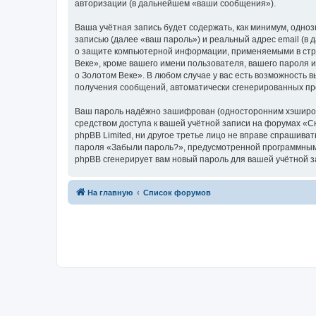
авторизации (в дальнейшем «ваши сообщения»).
Ваша учётная запись будет содержать, как минимум, одн
записью (далее «ваш пароль») и реальный адрес email (в
о защите компьютерной информации, применяемыми в стра
Веке», кроме вашего имени пользователя, вашего пароля и
о Золотом Веке». В любом случае у вас есть возможность в
получения сообщений, автоматически сгенерированных п
Ваш пароль надёжно зашифрован (односторонним хэширован
средством доступа к вашей учётной записи на форумах «Ска
phpBB Limited, ни другое третье лицо не вправе спрашива
пароля «Забыли пароль?», предусмотренной программным 
phpBB сгенерирует вам новый пароль для вашей учётной з
На главную
Список форумов