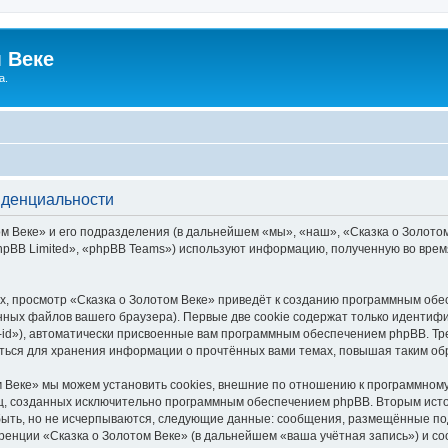
 Веке
а.
иденциальности
 Веке» и его подразделения (в дальнейшем «мы», «наш», «Сказка о Золотом В
pBB Limited», «phpBB Teams») используют информацию, полученную во врем
, просмотр «Сказка о Золотом Веке» приведёт к созданию программным обе
ных файлов вашего браузера). Первые две cookie содержат только идентифик
id»), автоматически присвоенные вам программным обеспечением phpBB. Тре
аться для хранения информации о прочтённых вами темах, повышая таким об
 Веке» мы можем установить cookies, внешние по отношению к программному
иц, созданных исключительно программным обеспечением phpBB. Вторым ис
быть, но не исчерпываются, следующие данные: сообщения, размещённые по
ренции «Сказка о Золотом Веке» (в дальнейшем «ваша учётная запись») и с