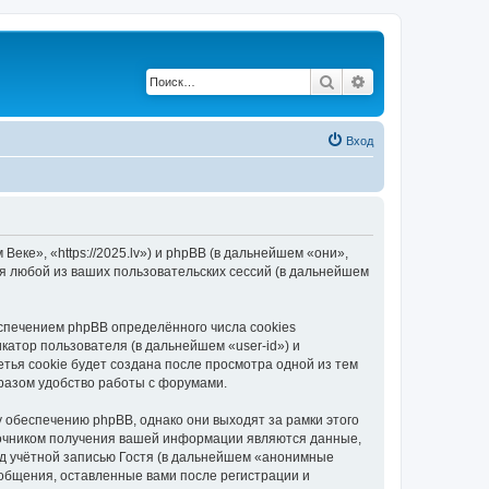
Поиск
Расширенный по
Вход
еке», «https://2025.lv») и phpBB (в дальнейшем «они»,
я любой из ваших пользовательских сессий (в дальнейшем
спечением phpBB определённого числа cookies
атор пользователя (в дальнейшем «user-id») и
тья cookie будет создана после просмотра одной из тем
разом удобство работы с форумами.
 обеспечению phpBB, однако они выходят за рамки этого
точником получения вашей информации являются данные,
д учётной записью Гостя (в дальнейшем «анонимные
ообщения, оставленные вами после регистрации и