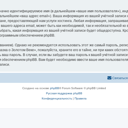
означно идентифицируемое имя (в дальнейшем «ваше имя пользователя»), ин
 дальнейшем «ваш адрес email»). Ваша информация из вашей учётной записи
не, предоставляющей нам услуги хостинга. Любая информация, запрашивае
 вашего адреса email, может быть как необходимой, так и необязательной к
ыбрать, какая информация из вашей учётной записи будет общедоступна. Кром
рограммным обеспечением phpBB.
ием). Однако не рекомендуется использовать этот же самый пароль, регист
зка о Золотом Веке», пожалуйста, храните его в тайне, ни при каких обстоя
ть ваш пароль. В случае, если вы забудете ваш пароль к вашей учётной запи
обеспечением phpBB. Вам будет необходимо ввести ваше имя пользователя и
аписи.
Связаться
Создано на основе
phpBB
® Forum Software © phpBB Limited
Русская поддержка phpBB
Конфиденциальность
|
Правила