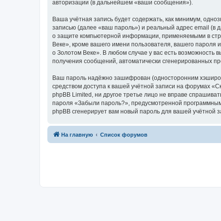
авторизации (в дальнейшем «ваши сообщения»).
Ваша учётная запись будет содержать, как минимум, одн
записью (далее «ваш пароль») и реальный адрес email (в
о защите компьютерной информации, применяемыми в стра
Веке», кроме вашего имени пользователя, вашего пароля и
о Золотом Веке». В любом случае у вас есть возможность в
получения сообщений, автоматически сгенерированных п
Ваш пароль надёжно зашифрован (односторонним хэширован
средством доступа к вашей учётной записи на форумах «Ска
phpBB Limited, ни другое третье лицо не вправе спрашива
пароля «Забыли пароль?», предусмотренной программным 
phpBB сгенерирует вам новый пароль для вашей учётной з
На главную
Список форумов