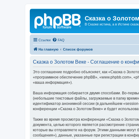
Сказка о Золотом
В Сказке истина, а в Истине сказк
Ссылки
FAQ
На главную
Список форумов
Сказка о Золотом Веке - Соглашение о конф
Это соглашение подробно объясняет, как «Сказка о Золотом
«программное обеспечение phpBB», «www.phpbb.com», «ph
«ваша информация»).
Ваша информация собирается двумя способами. Во-первых
(небольшие текстовые файлы, загружаемые в папку времен
идентификатор анонимной сессии (в дальнейшем «session-
конференции «Сказка о Золотом Веке» и будет использов
Также во время просмотра конференции «Сказка о Золотом
документа, целью которого является рассмотрение стран
которые вы отправляете на форум. Этими данными могут 
сообщения»), данные, указанные при регистрации в конфе