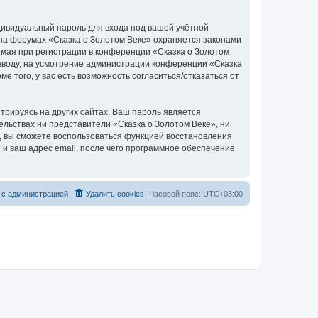
дивидуальный пароль для входа под вашей учётной
 на форумах «Сказка о Золотом Веке» охраняется законами
мая при регистрации в конференции «Сказка о Золотом
о вводу, на усмотрение администрации конференции «Сказка
е того, у вас есть возможность согласиться/отказаться от
рируясь на других сайтах. Ваш пароль является
тельствах ни представители «Сказка о Золотом Веке», ни
си, вы сможете воспользоваться функцией восстановления
 ваш адрес email, после чего программное обеспечение
 с администрацией
Удалить cookies
Часовой пояс:
UTC+03:00