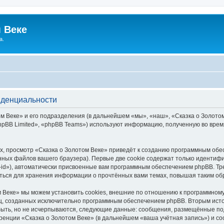
 Веке
а.
иденциальности
 Веке» и его подразделения (в дальнейшем «мы», «наш», «Сказка о Золотом В
pBB Limited», «phpBB Teams») используют информацию, полученную во врем
, просмотр «Сказка о Золотом Веке» приведёт к созданию программным обе
ных файлов вашего браузера). Первые две cookie содержат только идентифик
id»), автоматически присвоенные вам программным обеспечением phpBB. Тре
аться для хранения информации о прочтённых вами темах, повышая таким об
 Веке» мы можем установить cookies, внешние по отношению к программному
иц, созданных исключительно программным обеспечением phpBB. Вторым ис
быть, но не исчерпываются, следующие данные: сообщения, размещённые по
ренции «Сказка о Золотом Веке» (в дальнейшем «ваша учётная запись») и с