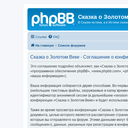
Сказка о Золотом
В Сказке истина, а в Истине сказк
Ссылки
FAQ
На главную
Список форумов
Сказка о Золотом Веке - Соглашение о конф
Это соглашение подробно объясняет, как «Сказка о Золотом
«программное обеспечение phpBB», «www.phpbb.com», «ph
«ваша информация»).
Ваша информация собирается двумя способами. Во-первых
(небольшие текстовые файлы, загружаемые в папку времен
идентификатор анонимной сессии (в дальнейшем «session-
конференции «Сказка о Золотом Веке» и будет использов
Также во время просмотра конференции «Сказка о Золотом
документа, целью которого является рассмотрение стран
которые вы отправляете на форум. Этими данными могут 
сообщения»), данные, указанные при регистрации в конфе