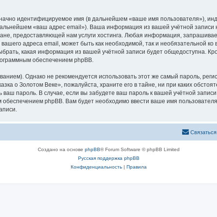
означно идентифицируемое имя (в дальнейшем «ваше имя пользователя»), ин
 дальнейшем «ваш адрес email»). Ваша информация из вашей учётной записи
не, предоставляющей нам услуги хостинга. Любая информация, запрашивае
 вашего адреса email, может быть как необходимой, так и необязательной к
ыбрать, какая информация из вашей учётной записи будет общедоступна. Кром
рограммным обеспечением phpBB.
ием). Однако не рекомендуется использовать этот же самый пароль, регист
зка о Золотом Веке», пожалуйста, храните его в тайне, ни при каких обстоя
ть ваш пароль. В случае, если вы забудете ваш пароль к вашей учётной запи
обеспечением phpBB. Вам будет необходимо ввести ваше имя пользователя и
аписи.
Связаться
Создано на основе
phpBB
® Forum Software © phpBB Limited
Русская поддержка phpBB
Конфиденциальность
|
Правила