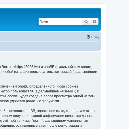
Поиск
Расширенный по
Вход
еке», «https://2025.lv») и phpBB (в дальнейшем «они»,
я любой из ваших пользовательских сессий (в дальнейшем
спечением phpBB определённого числа cookies
атор пользователя (в дальнейшем «user-id») и
тья cookie будет создана после просмотра одной из тем
разом удобство работы с форумами.
 обеспечению phpBB, однако они выходят за рамки этого
точником получения вашей информации являются данные,
д учётной записью Гостя (в дальнейшем «анонимные
ообщения, оставленные вами после регистрации и