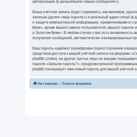
авторизации (в дальнейшем «ваши сообщения»).
Ваша учётная запись будет содержать, как минимум, одн
записью (далее «ваш пароль») и реальный адрес email (в
о защите компьютерной информации, применяемыми в стра
Веке», кроме вашего имени пользователя, вашего пароля и
о Золотом Веке». В любом случае у вас есть возможность в
получения сообщений, автоматически сгенерированных п
Ваш пароль надёжно зашифрован (односторонним хэширован
средством доступа к вашей учётной записи на форумах «Ска
phpBB Limited, ни другое третье лицо не вправе спрашива
пароля «Забыли пароль?», предусмотренной программным 
phpBB сгенерирует вам новый пароль для вашей учётной з
На главную
Список форумов