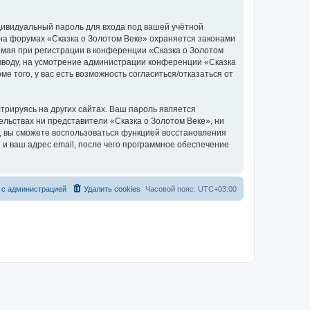
дивидуальный пароль для входа под вашей учётной
 на форумах «Сказка о Золотом Веке» охраняется законами
мая при регистрации в конференции «Сказка о Золотом
о вводу, на усмотрение администрации конференции «Сказка
е того, у вас есть возможность согласиться/отказаться от
рируясь на других сайтах. Ваш пароль является
тельствах ни представители «Сказка о Золотом Веке», ни
си, вы сможете воспользоваться функцией восстановления
 ваш адрес email, после чего программное обеспечение
 с администрацией
Удалить cookies
Часовой пояс:
UTC+03:00