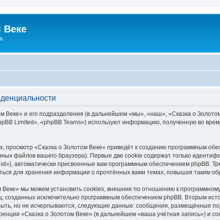
 Веке
а.
иденциальности
 Веке» и его подразделения (в дальнейшем «мы», «наш», «Сказка о Золотом В
pBB Limited», «phpBB Teams») используют информацию, полученную во врем
, просмотр «Сказка о Золотом Веке» приведёт к созданию программным обе
ных файлов вашего браузера). Первые две cookie содержат только идентифик
id»), автоматически присвоенные вам программным обеспечением phpBB. Тре
аться для хранения информации о прочтённых вами темах, повышая таким об
 Веке» мы можем установить cookies, внешние по отношению к программному
иц, созданных исключительно программным обеспечением phpBB. Вторым ис
быть, но не исчерпываются, следующие данные: сообщения, размещённые по
ренции «Сказка о Золотом Веке» (в дальнейшем «ваша учётная запись») и с