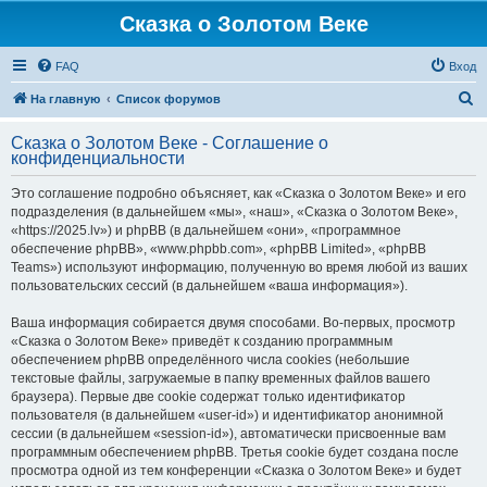
Сказка о Золотом Веке
FAQ
Вход
П
На главную
Список форумов
о
Сказка о Золотом Веке - Соглашение о
и
конфиденциальности
с
Это соглашение подробно объясняет, как «Сказка о Золотом Веке» и его
к
подразделения (в дальнейшем «мы», «наш», «Сказка о Золотом Веке»,
«https://2025.lv») и phpBB (в дальнейшем «они», «программное
обеспечение phpBB», «www.phpbb.com», «phpBB Limited», «phpBB
Teams») используют информацию, полученную во время любой из ваших
пользовательских сессий (в дальнейшем «ваша информация»).
Ваша информация собирается двумя способами. Во-первых, просмотр
«Сказка о Золотом Веке» приведёт к созданию программным
обеспечением phpBB определённого числа cookies (небольшие
текстовые файлы, загружаемые в папку временных файлов вашего
браузера). Первые две cookie содержат только идентификатор
пользователя (в дальнейшем «user-id») и идентификатор анонимной
сессии (в дальнейшем «session-id»), автоматически присвоенные вам
программным обеспечением phpBB. Третья cookie будет создана после
просмотра одной из тем конференции «Сказка о Золотом Веке» и будет