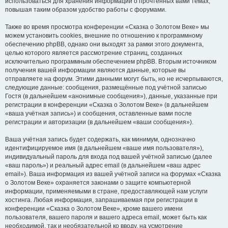
использоваться для хранения информации о прочтённых вами темах,
повышая таким образом удобство работы с форумами.
Также во время просмотра конференции «Сказка о Золотом Веке» мы
можем установить cookies, внешние по отношению к программному
обеспечению phpBB, однако они выходят за рамки этого документа,
целью которого является рассмотрение страниц, созданных
исключительно программным обеспечением phpBB. Вторым источником
получения вашей информации являются данные, которые вы
отправляете на форум. Этими данными могут быть, но не исчерпываются,
следующие данные: сообщения, размещённые под учётной записью
Гостя (в дальнейшем «анонимные сообщения»), данные, указанные при
регистрации в конференции «Сказка о Золотом Веке» (в дальнейшем
«ваша учётная запись») и сообщения, оставленные вами после
регистрации и авторизации (в дальнейшем «ваши сообщения»).
Ваша учётная запись будет содержать, как минимум, однозначно
идентифицируемое имя (в дальнейшем «ваше имя пользователя»),
индивидуальный пароль для входа под вашей учётной записью (далее
«ваш пароль») и реальный адрес email (в дальнейшем «ваш адрес
email»). Ваша информация из вашей учётной записи на форумах «Сказка
о Золотом Веке» охраняется законами о защите компьютерной
информации, применяемыми в стране, предоставляющей нам услуги
хостинга. Любая информация, запрашиваемая при регистрации в
конференции «Сказка о Золотом Веке», кроме вашего имени
пользователя, вашего пароля и вашего адреса email, может быть как
необходимой, так и необязательной ко вводу, на усмотрение