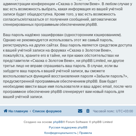
администрации конференции «Сказка о Золотом Веке». В любом случае у
вас есть возможность выбрать, какая информация из вашей учётной
записи будет общедоступна. Кроме того, у вас есть возможность
согласиться/отказаться от получения сообщений, автоматически
сгенерированных программным обеспечением phpBB.
Ваш пароль надёжно зашифрован (односторонним хэшированием).
Однако не рекомендуется использовать этот же самый пароль,
регистрируясь на других сайтах. Ваш пароль является средством доступа
к вашей учётной записи на форумах «Сказка о Золотом Веке»,
пожалуйста, храните его в тайне, ни при каких обстоятельствах ни
представители «Сказка о Золотом Веке», ни phpBB Limited, ни другое
третье лицо не вправе спрашивать ваш пароль. В случае, если вы
забудете ваш пароль к вашей учётной записи, вы сможете
воспользоваться функцией восстановления пароля «Забыли пароль?»,
предусмотренной программным обеспечением phpBB. Вам будет
необходимо ввести ваше имя пользователя и ваш адрес email, после чего
программное обеспечение phpBB сгенерирует вам новый пароль для
вашей учётной записи.
На главную
Список форумов
Часовой пояс:
UTC+03:00
Создано на основе
phpBB
® Forum Software © phpBB Limited
Русская поддержка phpBB
Конфиденциальность
|
Правила