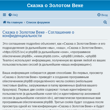
Сказка о Золотом Веке
FAQ
Вход
П
На главную
Список форумов
о
Сказка о Золотом Веке - Соглашение о
и
конфиденциальности
с
Это соглашение подробно объясняет, как «Сказка о Золотом Веке» и его
к
подразделения (в дальнейшем «мы», «наш», «Сказка о Золотом Веке»,
«https://2025.lv») и phpBB (в дальнейшем «они», «программное
обеспечение phpBB», «www.phpbb.com», «phpBB Limited», «phpBB
Teams») используют информацию, полученную во время любой из ваших
пользовательских сессий (в дальнейшем «ваша информация»).
Ваша информация собирается двумя способами. Во-первых, просмотр
«Сказка о Золотом Веке» приведёт к созданию программным
обеспечением phpBB определённого числа cookies (небольшие
текстовые файлы, загружаемые в папку временных файлов вашего
браузера). Первые две cookie содержат только идентификатор
пользователя (в дальнейшем «user-id») и идентификатор анонимной
сессии (в дальнейшем «session-id»), автоматически присвоенные вам
программным обеспечением phpBB. Третья cookie будет создана после
просмотра одной из тем конференции «Сказка о Золотом Веке» и будет