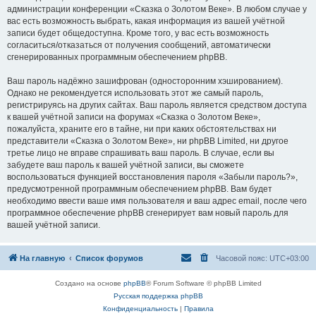
администрации конференции «Сказка о Золотом Веке». В любом случае у
вас есть возможность выбрать, какая информация из вашей учётной
записи будет общедоступна. Кроме того, у вас есть возможность
согласиться/отказаться от получения сообщений, автоматически
сгенерированных программным обеспечением phpBB.
Ваш пароль надёжно зашифрован (односторонним хэшированием).
Однако не рекомендуется использовать этот же самый пароль,
регистрируясь на других сайтах. Ваш пароль является средством доступа
к вашей учётной записи на форумах «Сказка о Золотом Веке»,
пожалуйста, храните его в тайне, ни при каких обстоятельствах ни
представители «Сказка о Золотом Веке», ни phpBB Limited, ни другое
третье лицо не вправе спрашивать ваш пароль. В случае, если вы
забудете ваш пароль к вашей учётной записи, вы сможете
воспользоваться функцией восстановления пароля «Забыли пароль?»,
предусмотренной программным обеспечением phpBB. Вам будет
необходимо ввести ваше имя пользователя и ваш адрес email, после чего
программное обеспечение phpBB сгенерирует вам новый пароль для
вашей учётной записи.
На главную
Список форумов
Часовой пояс:
UTC+03:00
Создано на основе
phpBB
® Forum Software © phpBB Limited
Русская поддержка phpBB
Конфиденциальность
|
Правила