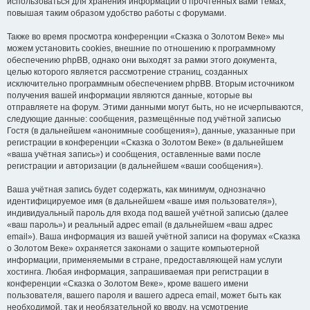
использоваться для хранения информации о прочтённых вами темах,
повышая таким образом удобство работы с форумами.
Также во время просмотра конференции «Сказка о Золотом Веке» мы
можем установить cookies, внешние по отношению к программному
обеспечению phpBB, однако они выходят за рамки этого документа,
целью которого является рассмотрение страниц, созданных
исключительно программным обеспечением phpBB. Вторым источником
получения вашей информации являются данные, которые вы
отправляете на форум. Этими данными могут быть, но не исчерпываются,
следующие данные: сообщения, размещённые под учётной записью
Гостя (в дальнейшем «анонимные сообщения»), данные, указанные при
регистрации в конференции «Сказка о Золотом Веке» (в дальнейшем
«ваша учётная запись») и сообщения, оставленные вами после
регистрации и авторизации (в дальнейшем «ваши сообщения»).
Ваша учётная запись будет содержать, как минимум, однозначно
идентифицируемое имя (в дальнейшем «ваше имя пользователя»),
индивидуальный пароль для входа под вашей учётной записью (далее
«ваш пароль») и реальный адрес email (в дальнейшем «ваш адрес
email»). Ваша информация из вашей учётной записи на форумах «Сказка
о Золотом Веке» охраняется законами о защите компьютерной
информации, применяемыми в стране, предоставляющей нам услуги
хостинга. Любая информация, запрашиваемая при регистрации в
конференции «Сказка о Золотом Веке», кроме вашего имени
пользователя, вашего пароля и вашего адреса email, может быть как
необходимой, так и необязательной ко вводу, на усмотрение