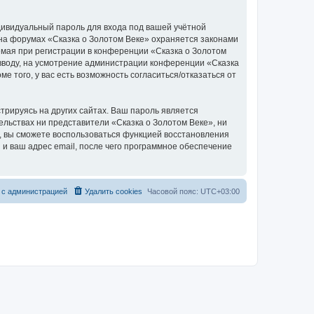
дивидуальный пароль для входа под вашей учётной
 на форумах «Сказка о Золотом Веке» охраняется законами
мая при регистрации в конференции «Сказка о Золотом
о вводу, на усмотрение администрации конференции «Сказка
е того, у вас есть возможность согласиться/отказаться от
рируясь на других сайтах. Ваш пароль является
тельствах ни представители «Сказка о Золотом Веке», ни
си, вы сможете воспользоваться функцией восстановления
 ваш адрес email, после чего программное обеспечение
 с администрацией
Удалить cookies
Часовой пояс:
UTC+03:00