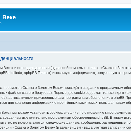
 Веке
а.
иденциальности
 Веке» и его подразделения (в дальнейшем «мы», «наш», «Сказка о Золотом В
pBB Limited», «phpBB Teams») используют информацию, полученную во врем
, просмотр «Сказка о Золотом Веке» приведёт к созданию программным обе
ных файлов вашего браузера). Первые две cookie содержат только идентифик
id»), автоматически присвоенные вам программным обеспечением phpBB. Тре
аться для хранения информации о прочтённых вами темах, повышая таким об
 Веке» мы можем установить cookies, внешние по отношению к программному
иц, созданных исключительно программным обеспечением phpBB. Вторым ис
быть, но не исчерпываются, следующие данные: сообщения, размещённые по
ренции «Сказка о Золотом Веке» (в дальнейшем «ваша учётная запись») и с