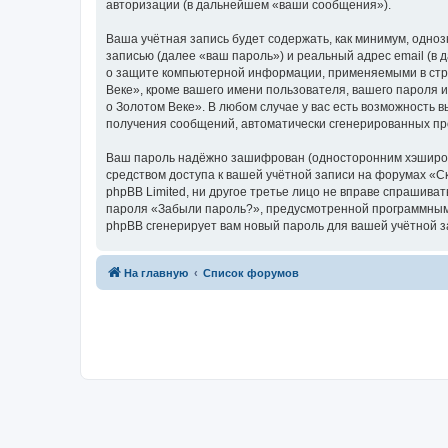
авторизации (в дальнейшем «ваши сообщения»).
Ваша учётная запись будет содержать, как минимум, одн
записью (далее «ваш пароль») и реальный адрес email (в
о защите компьютерной информации, применяемыми в стра
Веке», кроме вашего имени пользователя, вашего пароля и
о Золотом Веке». В любом случае у вас есть возможность в
получения сообщений, автоматически сгенерированных п
Ваш пароль надёжно зашифрован (односторонним хэширован
средством доступа к вашей учётной записи на форумах «Ска
phpBB Limited, ни другое третье лицо не вправе спрашива
пароля «Забыли пароль?», предусмотренной программным 
phpBB сгенерирует вам новый пароль для вашей учётной з
На главную
Список форумов