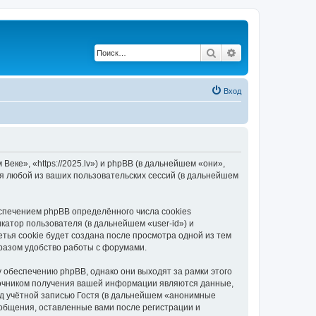
Поиск
Расширенный по
Вход
еке», «https://2025.lv») и phpBB (в дальнейшем «они»,
я любой из ваших пользовательских сессий (в дальнейшем
спечением phpBB определённого числа cookies
атор пользователя (в дальнейшем «user-id») и
тья cookie будет создана после просмотра одной из тем
разом удобство работы с форумами.
 обеспечению phpBB, однако они выходят за рамки этого
точником получения вашей информации являются данные,
д учётной записью Гостя (в дальнейшем «анонимные
ообщения, оставленные вами после регистрации и