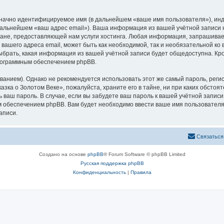
означно идентифицируемое имя (в дальнейшем «ваше имя пользователя»), ин
 дальнейшем «ваш адрес email»). Ваша информация из вашей учётной записи
не, предоставляющей нам услуги хостинга. Любая информация, запрашивае
 вашего адреса email, может быть как необходимой, так и необязательной к
ыбрать, какая информация из вашей учётной записи будет общедоступна. Кром
рограммным обеспечением phpBB.
ием). Однако не рекомендуется использовать этот же самый пароль, регист
зка о Золотом Веке», пожалуйста, храните его в тайне, ни при каких обстоя
ть ваш пароль. В случае, если вы забудете ваш пароль к вашей учётной запи
обеспечением phpBB. Вам будет необходимо ввести ваше имя пользователя и
аписи.
Связаться
Создано на основе
phpBB
® Forum Software © phpBB Limited
Русская поддержка phpBB
Конфиденциальность
|
Правила