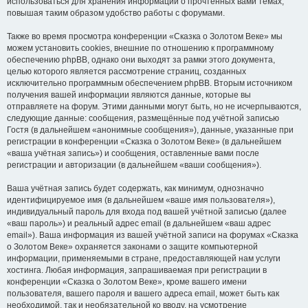
использоваться для хранения информации о прочтённых вами темах,
повышая таким образом удобство работы с форумами.
Также во время просмотра конференции «Сказка о Золотом Веке» мы
можем установить cookies, внешние по отношению к программному
обеспечению phpBB, однако они выходят за рамки этого документа,
целью которого является рассмотрение страниц, созданных
исключительно программным обеспечением phpBB. Вторым источником
получения вашей информации являются данные, которые вы
отправляете на форум. Этими данными могут быть, но не исчерпываются,
следующие данные: сообщения, размещённые под учётной записью
Гостя (в дальнейшем «анонимные сообщения»), данные, указанные при
регистрации в конференции «Сказка о Золотом Веке» (в дальнейшем
«ваша учётная запись») и сообщения, оставленные вами после
регистрации и авторизации (в дальнейшем «ваши сообщения»).
Ваша учётная запись будет содержать, как минимум, однозначно
идентифицируемое имя (в дальнейшем «ваше имя пользователя»),
индивидуальный пароль для входа под вашей учётной записью (далее
«ваш пароль») и реальный адрес email (в дальнейшем «ваш адрес
email»). Ваша информация из вашей учётной записи на форумах «Сказка
о Золотом Веке» охраняется законами о защите компьютерной
информации, применяемыми в стране, предоставляющей нам услуги
хостинга. Любая информация, запрашиваемая при регистрации в
конференции «Сказка о Золотом Веке», кроме вашего имени
пользователя, вашего пароля и вашего адреса email, может быть как
необходимой, так и необязательной ко вводу, на усмотрение