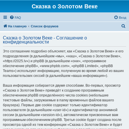
Сказка о Золотом Веке
FAQ
Вход
П
На главную
Список форумов
о
Сказка о Золотом Веке - Соглашение о
и
конфиденциальности
с
Это соглашение подробно объясняет, как «Сказка о Золотом Веке» и его
к
подразделения (в дальнейшем «мы», «наш», «Сказка о Золотом Веке»,
«https://2025.lv») и phpBB (в дальнейшем «они», «программное
обеспечение phpBB», «www.phpbb.com», «phpBB Limited», «phpBB
Teams») используют информацию, полученную во время любой из ваших
пользовательских сессий (в дальнейшем «ваша информация»).
Ваша информация собирается двумя способами. Во-первых, просмотр
«Сказка о Золотом Веке» приведёт к созданию программным
обеспечением phpBB определённого числа cookies (небольшие
текстовые файлы, загружаемые в папку временных файлов вашего
браузера). Первые две cookie содержат только идентификатор
пользователя (в дальнейшем «user-id») и идентификатор анонимной
сессии (в дальнейшем «session-id»), автоматически присвоенные вам
программным обеспечением phpBB. Третья cookie будет создана после
просмотра одной из тем конференции «Сказка о Золотом Веке» и будет