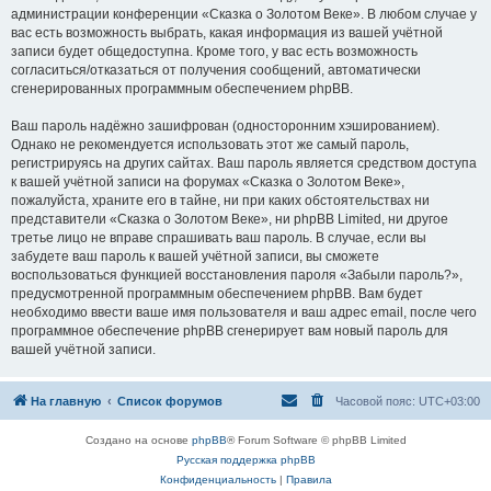
администрации конференции «Сказка о Золотом Веке». В любом случае у
вас есть возможность выбрать, какая информация из вашей учётной
записи будет общедоступна. Кроме того, у вас есть возможность
согласиться/отказаться от получения сообщений, автоматически
сгенерированных программным обеспечением phpBB.
Ваш пароль надёжно зашифрован (односторонним хэшированием).
Однако не рекомендуется использовать этот же самый пароль,
регистрируясь на других сайтах. Ваш пароль является средством доступа
к вашей учётной записи на форумах «Сказка о Золотом Веке»,
пожалуйста, храните его в тайне, ни при каких обстоятельствах ни
представители «Сказка о Золотом Веке», ни phpBB Limited, ни другое
третье лицо не вправе спрашивать ваш пароль. В случае, если вы
забудете ваш пароль к вашей учётной записи, вы сможете
воспользоваться функцией восстановления пароля «Забыли пароль?»,
предусмотренной программным обеспечением phpBB. Вам будет
необходимо ввести ваше имя пользователя и ваш адрес email, после чего
программное обеспечение phpBB сгенерирует вам новый пароль для
вашей учётной записи.
На главную
Список форумов
Часовой пояс:
UTC+03:00
Создано на основе
phpBB
® Forum Software © phpBB Limited
Русская поддержка phpBB
Конфиденциальность
|
Правила