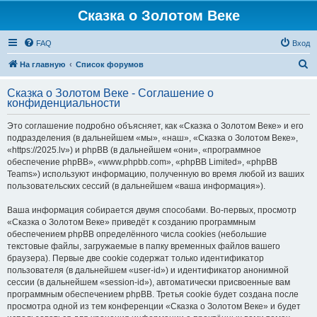
Сказка о Золотом Веке
FAQ
Вход
П
На главную
Список форумов
о
Сказка о Золотом Веке - Соглашение о
и
конфиденциальности
с
Это соглашение подробно объясняет, как «Сказка о Золотом Веке» и его
к
подразделения (в дальнейшем «мы», «наш», «Сказка о Золотом Веке»,
«https://2025.lv») и phpBB (в дальнейшем «они», «программное
обеспечение phpBB», «www.phpbb.com», «phpBB Limited», «phpBB
Teams») используют информацию, полученную во время любой из ваших
пользовательских сессий (в дальнейшем «ваша информация»).
Ваша информация собирается двумя способами. Во-первых, просмотр
«Сказка о Золотом Веке» приведёт к созданию программным
обеспечением phpBB определённого числа cookies (небольшие
текстовые файлы, загружаемые в папку временных файлов вашего
браузера). Первые две cookie содержат только идентификатор
пользователя (в дальнейшем «user-id») и идентификатор анонимной
сессии (в дальнейшем «session-id»), автоматически присвоенные вам
программным обеспечением phpBB. Третья cookie будет создана после
просмотра одной из тем конференции «Сказка о Золотом Веке» и будет