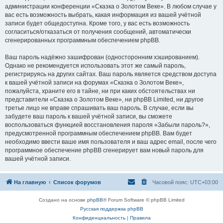
администрации конференции «Сказка о Золотом Веке». В любом случае у
вас есть возможность выбрать, какая информация из вашей учётной
записи будет общедоступна. Кроме того, у вас есть возможность
согласиться/отказаться от получения сообщений, автоматически
сгенерированных программным обеспечением phpBB.
Ваш пароль надёжно зашифрован (односторонним хэшированием).
Однако не рекомендуется использовать этот же самый пароль,
регистрируясь на других сайтах. Ваш пароль является средством доступа
к вашей учётной записи на форумах «Сказка о Золотом Веке»,
пожалуйста, храните его в тайне, ни при каких обстоятельствах ни
представители «Сказка о Золотом Веке», ни phpBB Limited, ни другое
третье лицо не вправе спрашивать ваш пароль. В случае, если вы
забудете ваш пароль к вашей учётной записи, вы сможете
воспользоваться функцией восстановления пароля «Забыли пароль?»,
предусмотренной программным обеспечением phpBB. Вам будет
необходимо ввести ваше имя пользователя и ваш адрес email, после чего
программное обеспечение phpBB сгенерирует вам новый пароль для
вашей учётной записи.
На главную
Список форумов
Часовой пояс:
UTC+03:00
Создано на основе
phpBB
® Forum Software © phpBB Limited
Русская поддержка phpBB
Конфиденциальность
|
Правила