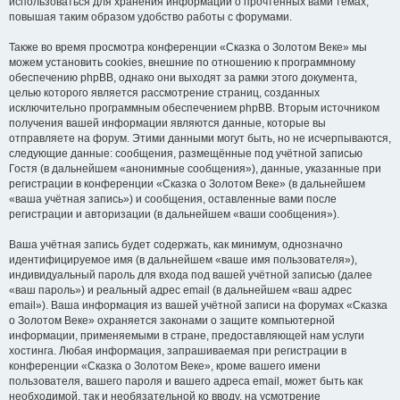
использоваться для хранения информации о прочтённых вами темах,
повышая таким образом удобство работы с форумами.
Также во время просмотра конференции «Сказка о Золотом Веке» мы
можем установить cookies, внешние по отношению к программному
обеспечению phpBB, однако они выходят за рамки этого документа,
целью которого является рассмотрение страниц, созданных
исключительно программным обеспечением phpBB. Вторым источником
получения вашей информации являются данные, которые вы
отправляете на форум. Этими данными могут быть, но не исчерпываются,
следующие данные: сообщения, размещённые под учётной записью
Гостя (в дальнейшем «анонимные сообщения»), данные, указанные при
регистрации в конференции «Сказка о Золотом Веке» (в дальнейшем
«ваша учётная запись») и сообщения, оставленные вами после
регистрации и авторизации (в дальнейшем «ваши сообщения»).
Ваша учётная запись будет содержать, как минимум, однозначно
идентифицируемое имя (в дальнейшем «ваше имя пользователя»),
индивидуальный пароль для входа под вашей учётной записью (далее
«ваш пароль») и реальный адрес email (в дальнейшем «ваш адрес
email»). Ваша информация из вашей учётной записи на форумах «Сказка
о Золотом Веке» охраняется законами о защите компьютерной
информации, применяемыми в стране, предоставляющей нам услуги
хостинга. Любая информация, запрашиваемая при регистрации в
конференции «Сказка о Золотом Веке», кроме вашего имени
пользователя, вашего пароля и вашего адреса email, может быть как
необходимой, так и необязательной ко вводу, на усмотрение