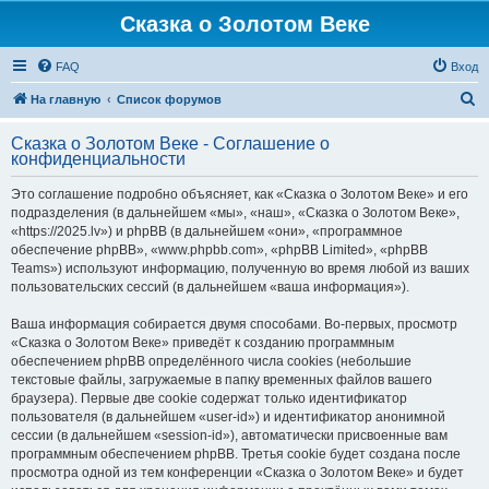
Сказка о Золотом Веке
FAQ
Вход
П
На главную
Список форумов
о
Сказка о Золотом Веке - Соглашение о
и
конфиденциальности
с
Это соглашение подробно объясняет, как «Сказка о Золотом Веке» и его
к
подразделения (в дальнейшем «мы», «наш», «Сказка о Золотом Веке»,
«https://2025.lv») и phpBB (в дальнейшем «они», «программное
обеспечение phpBB», «www.phpbb.com», «phpBB Limited», «phpBB
Teams») используют информацию, полученную во время любой из ваших
пользовательских сессий (в дальнейшем «ваша информация»).
Ваша информация собирается двумя способами. Во-первых, просмотр
«Сказка о Золотом Веке» приведёт к созданию программным
обеспечением phpBB определённого числа cookies (небольшие
текстовые файлы, загружаемые в папку временных файлов вашего
браузера). Первые две cookie содержат только идентификатор
пользователя (в дальнейшем «user-id») и идентификатор анонимной
сессии (в дальнейшем «session-id»), автоматически присвоенные вам
программным обеспечением phpBB. Третья cookie будет создана после
просмотра одной из тем конференции «Сказка о Золотом Веке» и будет