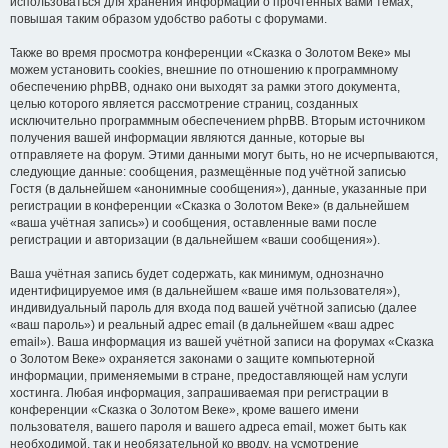
использоваться для хранения информации о прочтённых вами темах,
повышая таким образом удобство работы с форумами.
Также во время просмотра конференции «Сказка о Золотом Веке» мы
можем установить cookies, внешние по отношению к программному
обеспечению phpBB, однако они выходят за рамки этого документа,
целью которого является рассмотрение страниц, созданных
исключительно программным обеспечением phpBB. Вторым источником
получения вашей информации являются данные, которые вы
отправляете на форум. Этими данными могут быть, но не исчерпываются,
следующие данные: сообщения, размещённые под учётной записью
Гостя (в дальнейшем «анонимные сообщения»), данные, указанные при
регистрации в конференции «Сказка о Золотом Веке» (в дальнейшем
«ваша учётная запись») и сообщения, оставленные вами после
регистрации и авторизации (в дальнейшем «ваши сообщения»).
Ваша учётная запись будет содержать, как минимум, однозначно
идентифицируемое имя (в дальнейшем «ваше имя пользователя»),
индивидуальный пароль для входа под вашей учётной записью (далее
«ваш пароль») и реальный адрес email (в дальнейшем «ваш адрес
email»). Ваша информация из вашей учётной записи на форумах «Сказка
о Золотом Веке» охраняется законами о защите компьютерной
информации, применяемыми в стране, предоставляющей нам услуги
хостинга. Любая информация, запрашиваемая при регистрации в
конференции «Сказка о Золотом Веке», кроме вашего имени
пользователя, вашего пароля и вашего адреса email, может быть как
необходимой, так и необязательной ко вводу, на усмотрение