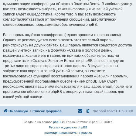
администрации конференции «Сказка о Золотом Веке». В любом случае у
вас есть возможность выбрать, какая информация из вашей учётной
записи будет общедоступна. Кроме того, у вас есть возможность
согласиться/отказаться от получения сообщений, автоматически
сгенерированных программным обеспечением phpBB.
Ваш пароль надёжно зашифрован (односторонним хэшированием).
Однако не рекомендуется использовать этот же самый пароль,
регистрируясь на других сайтах. Ваш пароль является средством доступа
к вашей учётной записи на форумах «Сказка о Золотом Веке»,
пожалуйста, храните его в тайне, ни при каких обстоятельствах ни
представители «Сказка о Золотом Веке», ни phpBB Limited, ни другое
третье лицо не вправе спрашивать ваш пароль. В случае, если вы
забудете ваш пароль к вашей учётной записи, вы сможете
воспользоваться функцией восстановления пароля «Забыли пароль?»,
предусмотренной программным обеспечением phpBB. Вам будет
необходимо ввести ваше имя пользователя и ваш адрес email, после чего
программное обеспечение phpBB сгенерирует вам новый пароль для
вашей учётной записи.
На главную
Список форумов
Часовой пояс:
UTC+03:00
Создано на основе
phpBB
® Forum Software © phpBB Limited
Русская поддержка phpBB
Конфиденциальность
|
Правила