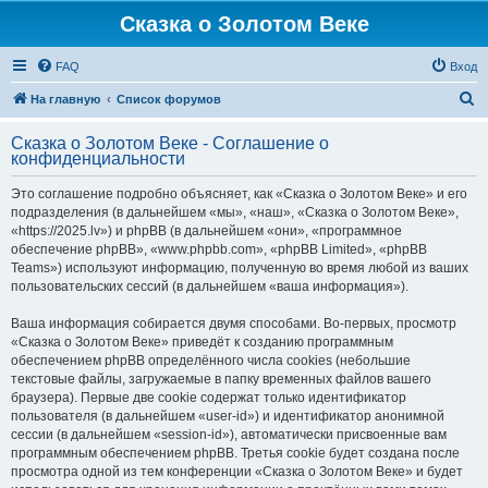
Сказка о Золотом Веке
FAQ
Вход
П
На главную
Список форумов
о
Сказка о Золотом Веке - Соглашение о
и
конфиденциальности
с
Это соглашение подробно объясняет, как «Сказка о Золотом Веке» и его
к
подразделения (в дальнейшем «мы», «наш», «Сказка о Золотом Веке»,
«https://2025.lv») и phpBB (в дальнейшем «они», «программное
обеспечение phpBB», «www.phpbb.com», «phpBB Limited», «phpBB
Teams») используют информацию, полученную во время любой из ваших
пользовательских сессий (в дальнейшем «ваша информация»).
Ваша информация собирается двумя способами. Во-первых, просмотр
«Сказка о Золотом Веке» приведёт к созданию программным
обеспечением phpBB определённого числа cookies (небольшие
текстовые файлы, загружаемые в папку временных файлов вашего
браузера). Первые две cookie содержат только идентификатор
пользователя (в дальнейшем «user-id») и идентификатор анонимной
сессии (в дальнейшем «session-id»), автоматически присвоенные вам
программным обеспечением phpBB. Третья cookie будет создана после
просмотра одной из тем конференции «Сказка о Золотом Веке» и будет