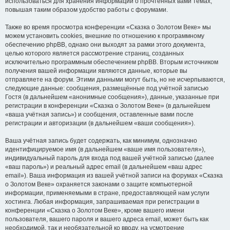
использоваться для хранения информации о прочтённых вами темах,
повышая таким образом удобство работы с форумами.
Также во время просмотра конференции «Сказка о Золотом Веке» мы
можем установить cookies, внешние по отношению к программному
обеспечению phpBB, однако они выходят за рамки этого документа,
целью которого является рассмотрение страниц, созданных
исключительно программным обеспечением phpBB. Вторым источником
получения вашей информации являются данные, которые вы
отправляете на форум. Этими данными могут быть, но не исчерпываются,
следующие данные: сообщения, размещённые под учётной записью
Гостя (в дальнейшем «анонимные сообщения»), данные, указанные при
регистрации в конференции «Сказка о Золотом Веке» (в дальнейшем
«ваша учётная запись») и сообщения, оставленные вами после
регистрации и авторизации (в дальнейшем «ваши сообщения»).
Ваша учётная запись будет содержать, как минимум, однозначно
идентифицируемое имя (в дальнейшем «ваше имя пользователя»),
индивидуальный пароль для входа под вашей учётной записью (далее
«ваш пароль») и реальный адрес email (в дальнейшем «ваш адрес
email»). Ваша информация из вашей учётной записи на форумах «Сказка
о Золотом Веке» охраняется законами о защите компьютерной
информации, применяемыми в стране, предоставляющей нам услуги
хостинга. Любая информация, запрашиваемая при регистрации в
конференции «Сказка о Золотом Веке», кроме вашего имени
пользователя, вашего пароля и вашего адреса email, может быть как
необходимой, так и необязательной ко вводу, на усмотрение