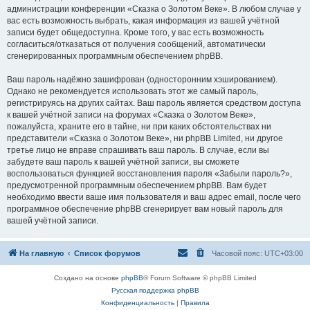
администрации конференции «Сказка о Золотом Веке». В любом случае у
вас есть возможность выбрать, какая информация из вашей учётной
записи будет общедоступна. Кроме того, у вас есть возможность
согласиться/отказаться от получения сообщений, автоматически
сгенерированных программным обеспечением phpBB.
Ваш пароль надёжно зашифрован (односторонним хэшированием).
Однако не рекомендуется использовать этот же самый пароль,
регистрируясь на других сайтах. Ваш пароль является средством доступа
к вашей учётной записи на форумах «Сказка о Золотом Веке»,
пожалуйста, храните его в тайне, ни при каких обстоятельствах ни
представители «Сказка о Золотом Веке», ни phpBB Limited, ни другое
третье лицо не вправе спрашивать ваш пароль. В случае, если вы
забудете ваш пароль к вашей учётной записи, вы сможете
воспользоваться функцией восстановления пароля «Забыли пароль?»,
предусмотренной программным обеспечением phpBB. Вам будет
необходимо ввести ваше имя пользователя и ваш адрес email, после чего
программное обеспечение phpBB сгенерирует вам новый пароль для
вашей учётной записи.
На главную
Список форумов
Часовой пояс:
UTC+03:00
Создано на основе
phpBB
® Forum Software © phpBB Limited
Русская поддержка phpBB
Конфиденциальность
|
Правила