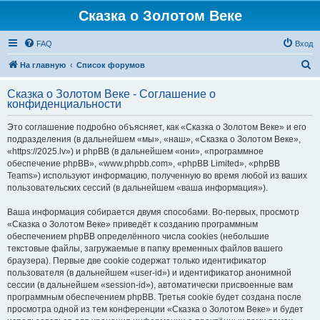
Сказка о Золотом Веке
FAQ
Вход
П
На главную
Список форумов
о
Сказка о Золотом Веке - Соглашение о
и
конфиденциальности
с
Это соглашение подробно объясняет, как «Сказка о Золотом Веке» и его
к
подразделения (в дальнейшем «мы», «наш», «Сказка о Золотом Веке»,
«https://2025.lv») и phpBB (в дальнейшем «они», «программное
обеспечение phpBB», «www.phpbb.com», «phpBB Limited», «phpBB
Teams») используют информацию, полученную во время любой из ваших
пользовательских сессий (в дальнейшем «ваша информация»).
Ваша информация собирается двумя способами. Во-первых, просмотр
«Сказка о Золотом Веке» приведёт к созданию программным
обеспечением phpBB определённого числа cookies (небольшие
текстовые файлы, загружаемые в папку временных файлов вашего
браузера). Первые две cookie содержат только идентификатор
пользователя (в дальнейшем «user-id») и идентификатор анонимной
сессии (в дальнейшем «session-id»), автоматически присвоенные вам
программным обеспечением phpBB. Третья cookie будет создана после
просмотра одной из тем конференции «Сказка о Золотом Веке» и будет