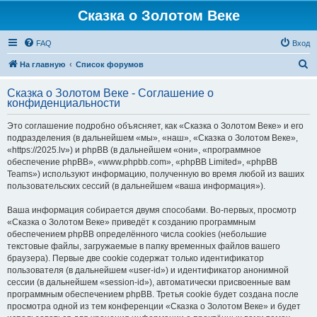
Сказка о Золотом Веке
FAQ
Вход
П
На главную
Список форумов
о
Сказка о Золотом Веке - Соглашение о
и
конфиденциальности
с
Это соглашение подробно объясняет, как «Сказка о Золотом Веке» и его
к
подразделения (в дальнейшем «мы», «наш», «Сказка о Золотом Веке»,
«https://2025.lv») и phpBB (в дальнейшем «они», «программное
обеспечение phpBB», «www.phpbb.com», «phpBB Limited», «phpBB
Teams») используют информацию, полученную во время любой из ваших
пользовательских сессий (в дальнейшем «ваша информация»).
Ваша информация собирается двумя способами. Во-первых, просмотр
«Сказка о Золотом Веке» приведёт к созданию программным
обеспечением phpBB определённого числа cookies (небольшие
текстовые файлы, загружаемые в папку временных файлов вашего
браузера). Первые две cookie содержат только идентификатор
пользователя (в дальнейшем «user-id») и идентификатор анонимной
сессии (в дальнейшем «session-id»), автоматически присвоенные вам
программным обеспечением phpBB. Третья cookie будет создана после
просмотра одной из тем конференции «Сказка о Золотом Веке» и будет