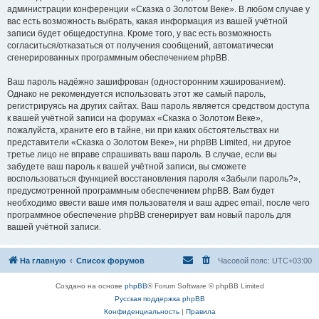
администрации конференции «Сказка о Золотом Веке». В любом случае у
вас есть возможность выбрать, какая информация из вашей учётной
записи будет общедоступна. Кроме того, у вас есть возможность
согласиться/отказаться от получения сообщений, автоматически
сгенерированных программным обеспечением phpBB.
Ваш пароль надёжно зашифрован (односторонним хэшированием).
Однако не рекомендуется использовать этот же самый пароль,
регистрируясь на других сайтах. Ваш пароль является средством доступа
к вашей учётной записи на форумах «Сказка о Золотом Веке»,
пожалуйста, храните его в тайне, ни при каких обстоятельствах ни
представители «Сказка о Золотом Веке», ни phpBB Limited, ни другое
третье лицо не вправе спрашивать ваш пароль. В случае, если вы
забудете ваш пароль к вашей учётной записи, вы сможете
воспользоваться функцией восстановления пароля «Забыли пароль?»,
предусмотренной программным обеспечением phpBB. Вам будет
необходимо ввести ваше имя пользователя и ваш адрес email, после чего
программное обеспечение phpBB сгенерирует вам новый пароль для
вашей учётной записи.
На главную
Список форумов
Часовой пояс:
UTC+03:00
Создано на основе
phpBB
® Forum Software © phpBB Limited
Русская поддержка phpBB
Конфиденциальность
|
Правила