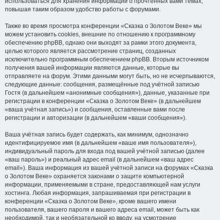
использоваться для хранения информации о прочтённых вами темах,
повышая таким образом удобство работы с форумами.
Также во время просмотра конференции «Сказка о Золотом Веке» мы
можем установить cookies, внешние по отношению к программному
обеспечению phpBB, однако они выходят за рамки этого документа,
целью которого является рассмотрение страниц, созданных
исключительно программным обеспечением phpBB. Вторым источником
получения вашей информации являются данные, которые вы
отправляете на форум. Этими данными могут быть, но не исчерпываются,
следующие данные: сообщения, размещённые под учётной записью
Гостя (в дальнейшем «анонимные сообщения»), данные, указанные при
регистрации в конференции «Сказка о Золотом Веке» (в дальнейшем
«ваша учётная запись») и сообщения, оставленные вами после
регистрации и авторизации (в дальнейшем «ваши сообщения»).
Ваша учётная запись будет содержать, как минимум, однозначно
идентифицируемое имя (в дальнейшем «ваше имя пользователя»),
индивидуальный пароль для входа под вашей учётной записью (далее
«ваш пароль») и реальный адрес email (в дальнейшем «ваш адрес
email»). Ваша информация из вашей учётной записи на форумах «Сказка
о Золотом Веке» охраняется законами о защите компьютерной
информации, применяемыми в стране, предоставляющей нам услуги
хостинга. Любая информация, запрашиваемая при регистрации в
конференции «Сказка о Золотом Веке», кроме вашего имени
пользователя, вашего пароля и вашего адреса email, может быть как
необходимой, так и необязательной ко вводу, на усмотрение