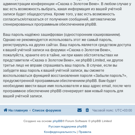
администрации конференции «Сказка о Золотом Веке». В любом случае у
вас есть возможность выбрать, какая информация из вашей учётной
записи будет общедоступна. Кроме того, у вас есть возможность
согласиться/отказаться от получения сообщений, автоматически
сгенерированных программным обеспечением phpBB.
Ваш пароль надёжно зашифрован (односторонним хэшированием).
Однако не рекомендуется использовать этот же самый пароль,
регистрируясь на других сайтах. Ваш пароль является средством доступа
к вашей учётной записи на форумах «Сказка о Золотом Веке»,
пожалуйста, храните его в тайне, ни при каких обстоятельствах ни
представители «Сказка о Золотом Веке», ни phpBB Limited, ни другое
третье лицо не вправе спрашивать ваш пароль. В случае, если вы
забудете ваш пароль к вашей учётной записи, вы сможете
воспользоваться функцией восстановления пароля «Забыли пароль?»,
предусмотренной программным обеспечением phpBB. Вам будет
необходимо ввести ваше имя пользователя и ваш адрес email, после чего
программное обеспечение phpBB сгенерирует вам новый пароль для
вашей учётной записи.
На главную
Список форумов
Часовой пояс:
UTC+03:00
Создано на основе
phpBB
® Forum Software © phpBB Limited
Русская поддержка phpBB
Конфиденциальность
|
Правила