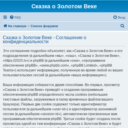
Сказка о Золотом Веке
FAQ
Вход
П
На главную
Список форумов
о
Сказка о Золотом Веке - Соглашение о
и
конфиденциальности
с
Это соглашение подробно объясняет, как «Сказка о Золотом Веке» и его
к
подразделения (в дальнейшем «мы», «наш», «Сказка о Золотом Веке»,
«https://2025.lv») и phpBB (в дальнейшем «они», «программное
обеспечение phpBB», «www.phpbb.com», «phpBB Limited», «phpBB
Teams») используют информацию, полученную во время любой из ваших
пользовательских сессий (в дальнейшем «ваша информация»).
Ваша информация собирается двумя способами. Во-первых, просмотр
«Сказка о Золотом Веке» приведёт к созданию программным
обеспечением phpBB определённого числа cookies (небольшие
текстовые файлы, загружаемые в папку временных файлов вашего
браузера). Первые две cookie содержат только идентификатор
пользователя (в дальнейшем «user-id») и идентификатор анонимной
сессии (в дальнейшем «session-id»), автоматически присвоенные вам
программным обеспечением phpBB. Третья cookie будет создана после
просмотра одной из тем конференции «Сказка о Золотом Веке» и будет