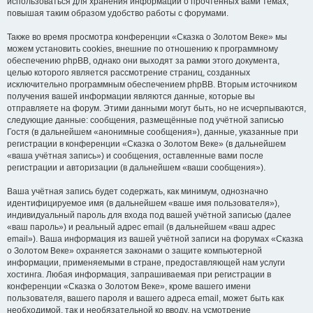
использоваться для хранения информации о прочтённых вами темах,
повышая таким образом удобство работы с форумами.
Также во время просмотра конференции «Сказка о Золотом Веке» мы
можем установить cookies, внешние по отношению к программному
обеспечению phpBB, однако они выходят за рамки этого документа,
целью которого является рассмотрение страниц, созданных
исключительно программным обеспечением phpBB. Вторым источником
получения вашей информации являются данные, которые вы
отправляете на форум. Этими данными могут быть, но не исчерпываются,
следующие данные: сообщения, размещённые под учётной записью
Гостя (в дальнейшем «анонимные сообщения»), данные, указанные при
регистрации в конференции «Сказка о Золотом Веке» (в дальнейшем
«ваша учётная запись») и сообщения, оставленные вами после
регистрации и авторизации (в дальнейшем «ваши сообщения»).
Ваша учётная запись будет содержать, как минимум, однозначно
идентифицируемое имя (в дальнейшем «ваше имя пользователя»),
индивидуальный пароль для входа под вашей учётной записью (далее
«ваш пароль») и реальный адрес email (в дальнейшем «ваш адрес
email»). Ваша информация из вашей учётной записи на форумах «Сказка
о Золотом Веке» охраняется законами о защите компьютерной
информации, применяемыми в стране, предоставляющей нам услуги
хостинга. Любая информация, запрашиваемая при регистрации в
конференции «Сказка о Золотом Веке», кроме вашего имени
пользователя, вашего пароля и вашего адреса email, может быть как
необходимой, так и необязательной ко вводу, на усмотрение