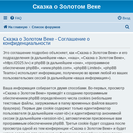
Сказка о Золотом Веке
FAQ
Вход
П
На главную
Список форумов
о
Сказка о Золотом Веке - Соглашение о
и
конфиденциальности
с
Это соглашение подробно объясняет, как «Сказка о Золотом Веке» и его
к
подразделения (в дальнейшем «мы», «наш», «Сказка о Золотом Веке»,
«https://2025.lv») и phpBB (в дальнейшем «они», «программное
обеспечение phpBB», «www.phpbb.com», «phpBB Limited», «phpBB
Teams») используют информацию, полученную во время любой из ваших
пользовательских сессий (в дальнейшем «ваша информация»).
Ваша информация собирается двумя способами. Во-первых, просмотр
«Сказка о Золотом Веке» приведёт к созданию программным
обеспечением phpBB определённого числа cookies (небольшие
текстовые файлы, загружаемые в папку временных файлов вашего
браузера). Первые две cookie содержат только идентификатор
пользователя (в дальнейшем «user-id») и идентификатор анонимной
сессии (в дальнейшем «session-id»), автоматически присвоенные вам
программным обеспечением phpBB. Третья cookie будет создана после
просмотра одной из тем конференции «Сказка о Золотом Веке» и будет