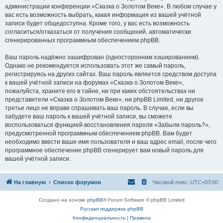
администрации конференции «Сказка о Золотом Веке». В любом случае у
вас есть возможность выбрать, какая информация из вашей учётной
записи будет общедоступна. Кроме того, у вас есть возможность
согласиться/отказаться от получения сообщений, автоматически
сгенерированных программным обеспечением phpBB.
Ваш пароль надёжно зашифрован (односторонним хэшированием).
Однако не рекомендуется использовать этот же самый пароль,
регистрируясь на других сайтах. Ваш пароль является средством доступа
к вашей учётной записи на форумах «Сказка о Золотом Веке»,
пожалуйста, храните его в тайне, ни при каких обстоятельствах ни
представители «Сказка о Золотом Веке», ни phpBB Limited, ни другое
третье лицо не вправе спрашивать ваш пароль. В случае, если вы
забудете ваш пароль к вашей учётной записи, вы сможете
воспользоваться функцией восстановления пароля «Забыли пароль?»,
предусмотренной программным обеспечением phpBB. Вам будет
необходимо ввести ваше имя пользователя и ваш адрес email, после чего
программное обеспечение phpBB сгенерирует вам новый пароль для
вашей учётной записи.
На главную
Список форумов
Часовой пояс:
UTC+03:00
Создано на основе
phpBB
® Forum Software © phpBB Limited
Русская поддержка phpBB
Конфиденциальность
|
Правила