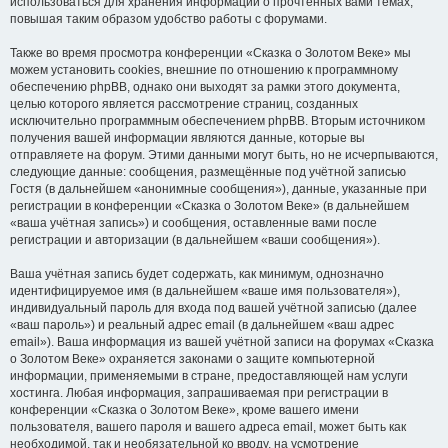
использоваться для хранения информации о прочтённых вами темах,
повышая таким образом удобство работы с форумами.
Также во время просмотра конференции «Сказка о Золотом Веке» мы
можем установить cookies, внешние по отношению к программному
обеспечению phpBB, однако они выходят за рамки этого документа,
целью которого является рассмотрение страниц, созданных
исключительно программным обеспечением phpBB. Вторым источником
получения вашей информации являются данные, которые вы
отправляете на форум. Этими данными могут быть, но не исчерпываются,
следующие данные: сообщения, размещённые под учётной записью
Гостя (в дальнейшем «анонимные сообщения»), данные, указанные при
регистрации в конференции «Сказка о Золотом Веке» (в дальнейшем
«ваша учётная запись») и сообщения, оставленные вами после
регистрации и авторизации (в дальнейшем «ваши сообщения»).
Ваша учётная запись будет содержать, как минимум, однозначно
идентифицируемое имя (в дальнейшем «ваше имя пользователя»),
индивидуальный пароль для входа под вашей учётной записью (далее
«ваш пароль») и реальный адрес email (в дальнейшем «ваш адрес
email»). Ваша информация из вашей учётной записи на форумах «Сказка
о Золотом Веке» охраняется законами о защите компьютерной
информации, применяемыми в стране, предоставляющей нам услуги
хостинга. Любая информация, запрашиваемая при регистрации в
конференции «Сказка о Золотом Веке», кроме вашего имени
пользователя, вашего пароля и вашего адреса email, может быть как
необходимой, так и необязательной ко вводу, на усмотрение