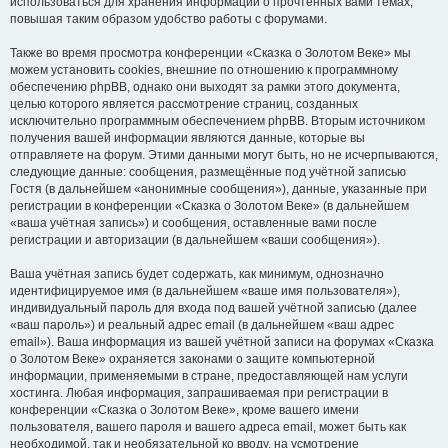
использоваться для хранения информации о прочтённых вами темах,
повышая таким образом удобство работы с форумами.
Также во время просмотра конференции «Сказка о Золотом Веке» мы
можем установить cookies, внешние по отношению к программному
обеспечению phpBB, однако они выходят за рамки этого документа,
целью которого является рассмотрение страниц, созданных
исключительно программным обеспечением phpBB. Вторым источником
получения вашей информации являются данные, которые вы
отправляете на форум. Этими данными могут быть, но не исчерпываются,
следующие данные: сообщения, размещённые под учётной записью
Гостя (в дальнейшем «анонимные сообщения»), данные, указанные при
регистрации в конференции «Сказка о Золотом Веке» (в дальнейшем
«ваша учётная запись») и сообщения, оставленные вами после
регистрации и авторизации (в дальнейшем «ваши сообщения»).
Ваша учётная запись будет содержать, как минимум, однозначно
идентифицируемое имя (в дальнейшем «ваше имя пользователя»),
индивидуальный пароль для входа под вашей учётной записью (далее
«ваш пароль») и реальный адрес email (в дальнейшем «ваш адрес
email»). Ваша информация из вашей учётной записи на форумах «Сказка
о Золотом Веке» охраняется законами о защите компьютерной
информации, применяемыми в стране, предоставляющей нам услуги
хостинга. Любая информация, запрашиваемая при регистрации в
конференции «Сказка о Золотом Веке», кроме вашего имени
пользователя, вашего пароля и вашего адреса email, может быть как
необходимой, так и необязательной ко вводу, на усмотрение