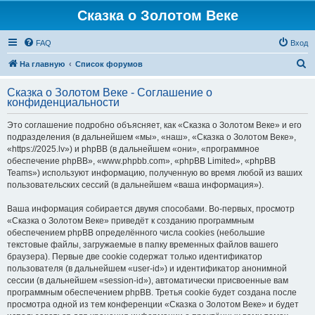
Сказка о Золотом Веке
FAQ
Вход
П
На главную
Список форумов
о
Сказка о Золотом Веке - Соглашение о
и
конфиденциальности
с
Это соглашение подробно объясняет, как «Сказка о Золотом Веке» и его
к
подразделения (в дальнейшем «мы», «наш», «Сказка о Золотом Веке»,
«https://2025.lv») и phpBB (в дальнейшем «они», «программное
обеспечение phpBB», «www.phpbb.com», «phpBB Limited», «phpBB
Teams») используют информацию, полученную во время любой из ваших
пользовательских сессий (в дальнейшем «ваша информация»).
Ваша информация собирается двумя способами. Во-первых, просмотр
«Сказка о Золотом Веке» приведёт к созданию программным
обеспечением phpBB определённого числа cookies (небольшие
текстовые файлы, загружаемые в папку временных файлов вашего
браузера). Первые две cookie содержат только идентификатор
пользователя (в дальнейшем «user-id») и идентификатор анонимной
сессии (в дальнейшем «session-id»), автоматически присвоенные вам
программным обеспечением phpBB. Третья cookie будет создана после
просмотра одной из тем конференции «Сказка о Золотом Веке» и будет