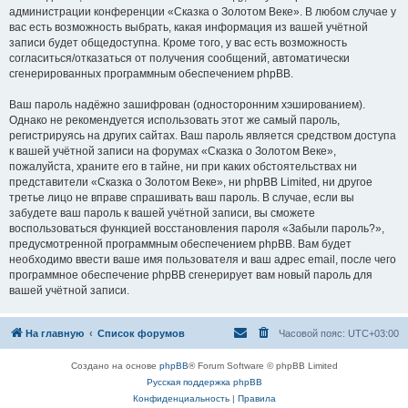
администрации конференции «Сказка о Золотом Веке». В любом случае у
вас есть возможность выбрать, какая информация из вашей учётной
записи будет общедоступна. Кроме того, у вас есть возможность
согласиться/отказаться от получения сообщений, автоматически
сгенерированных программным обеспечением phpBB.
Ваш пароль надёжно зашифрован (односторонним хэшированием).
Однако не рекомендуется использовать этот же самый пароль,
регистрируясь на других сайтах. Ваш пароль является средством доступа
к вашей учётной записи на форумах «Сказка о Золотом Веке»,
пожалуйста, храните его в тайне, ни при каких обстоятельствах ни
представители «Сказка о Золотом Веке», ни phpBB Limited, ни другое
третье лицо не вправе спрашивать ваш пароль. В случае, если вы
забудете ваш пароль к вашей учётной записи, вы сможете
воспользоваться функцией восстановления пароля «Забыли пароль?»,
предусмотренной программным обеспечением phpBB. Вам будет
необходимо ввести ваше имя пользователя и ваш адрес email, после чего
программное обеспечение phpBB сгенерирует вам новый пароль для
вашей учётной записи.
На главную
Список форумов
Часовой пояс:
UTC+03:00
Создано на основе
phpBB
® Forum Software © phpBB Limited
Русская поддержка phpBB
Конфиденциальность
|
Правила