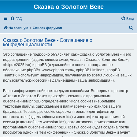
Сказка о Золотом Веке
FAQ
Вход
П
На главную
Список форумов
о
Сказка о Золотом Веке - Соглашение о
и
конфиденциальности
с
Это соглашение подробно объясняет, как «Сказка о Золотом Веке» и его
к
подразделения (в дальнейшем «мы», «наш», «Сказка о Золотом Веке»,
«https://2025.lv») и phpBB (в дальнейшем «они», «программное
обеспечение phpBB», «www.phpbb.com», «phpBB Limited», «phpBB
Teams») используют информацию, полученную во время любой из ваших
пользовательских сессий (в дальнейшем «ваша информация»).
Ваша информация собирается двумя способами. Во-первых, просмотр
«Сказка о Золотом Веке» приведёт к созданию программным
обеспечением phpBB определённого числа cookies (небольшие
текстовые файлы, загружаемые в папку временных файлов вашего
браузера). Первые две cookie содержат только идентификатор
пользователя (в дальнейшем «user-id») и идентификатор анонимной
сессии (в дальнейшем «session-id»), автоматически присвоенные вам
программным обеспечением phpBB. Третья cookie будет создана после
просмотра одной из тем конференции «Сказка о Золотом Веке» и будет