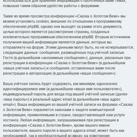
использоваться для хранения информации о прочтённых вами темах,
повышая таким образом удобство работы с форумами.
Также во время просмотра конференции «Сказка о Золотом Веке» мы
можем установить cookies, внешние по отношению к программному
обеспечению phpBB, однако они выходят за рамки этого документа,
целью которого является рассмотрение страниц, созданных
исключительно программным обеспечением phpBB. Вторым источником
получения вашей информации являются данные, которые вы
отправляете на форум. Этими данными могут быть, но не исчерпываются,
следующие данные: сообщения, размещённые под учётной записью
Гостя (в дальнейшем «анонимные сообщения»), данные, указанные при
регистрации в конференции «Сказка о Золотом Веке» (в дальнейшем
«ваша учётная запись») и сообщения, оставленные вами после
регистрации и авторизации (в дальнейшем «ваши сообщения»).
Ваша учётная запись будет содержать, как минимум, однозначно
идентифицируемое имя (в дальнейшем «ваше имя пользователя»),
индивидуальный пароль для входа под вашей учётной записью (далее
«ваш пароль») и реальный адрес email (в дальнейшем «ваш адрес
email»). Ваша информация из вашей учётной записи на форумах «Сказка
о Золотом Веке» охраняется законами о защите компьютерной
информации, применяемыми в стране, предоставляющей нам услуги
хостинга. Любая информация, запрашиваемая при регистрации в
конференции «Сказка о Золотом Веке», кроме вашего имени
пользователя, вашего пароля и вашего адреса email, может быть как
необходимой, так и необязательной ко вводу, на усмотрение