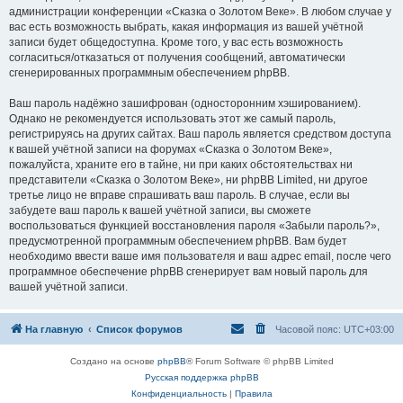
администрации конференции «Сказка о Золотом Веке». В любом случае у
вас есть возможность выбрать, какая информация из вашей учётной
записи будет общедоступна. Кроме того, у вас есть возможность
согласиться/отказаться от получения сообщений, автоматически
сгенерированных программным обеспечением phpBB.
Ваш пароль надёжно зашифрован (односторонним хэшированием).
Однако не рекомендуется использовать этот же самый пароль,
регистрируясь на других сайтах. Ваш пароль является средством доступа
к вашей учётной записи на форумах «Сказка о Золотом Веке»,
пожалуйста, храните его в тайне, ни при каких обстоятельствах ни
представители «Сказка о Золотом Веке», ни phpBB Limited, ни другое
третье лицо не вправе спрашивать ваш пароль. В случае, если вы
забудете ваш пароль к вашей учётной записи, вы сможете
воспользоваться функцией восстановления пароля «Забыли пароль?»,
предусмотренной программным обеспечением phpBB. Вам будет
необходимо ввести ваше имя пользователя и ваш адрес email, после чего
программное обеспечение phpBB сгенерирует вам новый пароль для
вашей учётной записи.
На главную
Список форумов
Часовой пояс:
UTC+03:00
Создано на основе
phpBB
® Forum Software © phpBB Limited
Русская поддержка phpBB
Конфиденциальность
|
Правила