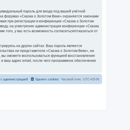
дивидуальный пароль для входа под вашей учётной
 на форумах «Сказка о Золотом Веке» охраняется законами
мая при регистрации в конференции «Сказка о Золотом
о вводу, на усмотрение администрации конференции «Сказка
е того, у вас есть возможность согласиться/отказаться от
рируясь на других сайтах. Ваш пароль является
тельствах ни представители «Сказка о Золотом Веке», ни
си, вы сможете воспользоваться функцией восстановления
 ваш адрес email, после чего программное обеспечение
 с администрацией
Удалить cookies
Часовой пояс:
UTC+03:00