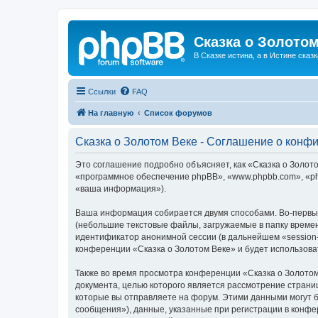
Сказка о Золотом
В Сказке истина, а в Истине сказк
Ссылки
FAQ
На главную
Список форумов
Сказка о Золотом Веке - Соглашение о конф
Это соглашение подробно объясняет, как «Сказка о Золотом
«программное обеспечение phpBB», «www.phpbb.com», «ph
«ваша информация»).
Ваша информация собирается двумя способами. Во-первых
(небольшие текстовые файлы, загружаемые в папку времен
идентификатор анонимной сессии (в дальнейшем «session-
конференции «Сказка о Золотом Веке» и будет использов
Также во время просмотра конференции «Сказка о Золотом
документа, целью которого является рассмотрение стран
которые вы отправляете на форум. Этими данными могут 
сообщения»), данные, указанные при регистрации в конфе