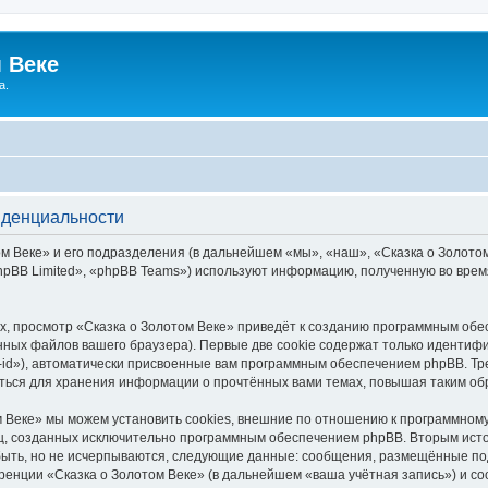
 Веке
а.
иденциальности
 Веке» и его подразделения (в дальнейшем «мы», «наш», «Сказка о Золотом В
pBB Limited», «phpBB Teams») используют информацию, полученную во врем
, просмотр «Сказка о Золотом Веке» приведёт к созданию программным обе
ных файлов вашего браузера). Первые две cookie содержат только идентифик
id»), автоматически присвоенные вам программным обеспечением phpBB. Тре
аться для хранения информации о прочтённых вами темах, повышая таким об
 Веке» мы можем установить cookies, внешние по отношению к программному
иц, созданных исключительно программным обеспечением phpBB. Вторым ис
быть, но не исчерпываются, следующие данные: сообщения, размещённые по
ренции «Сказка о Золотом Веке» (в дальнейшем «ваша учётная запись») и с