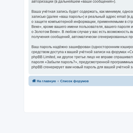
авторизации (в дальнейшем «ваши сообщения»).
Ваша учётная запись будет содержать, как минимум, одн
записью (далее «ваш пароль») и реальный адрес email (в
о защите компьютерной информации, применяемыми в стра
Веке», кроме вашего имени пользователя, вашего пароля и
о Золотом Веке». В любом случае у вас есть возможность в
получения сообщений, автоматически сгенерированных п
Ваш пароль надёжно зашифрован (односторонним хэширован
средством доступа к вашей учётной записи на форумах «Ска
phpBB Limited, ни другое третье лицо не вправе спрашива
пароля «Забыли пароль?», предусмотренной программным 
phpBB сгенерирует вам новый пароль для вашей учётной з
На главную
Список форумов