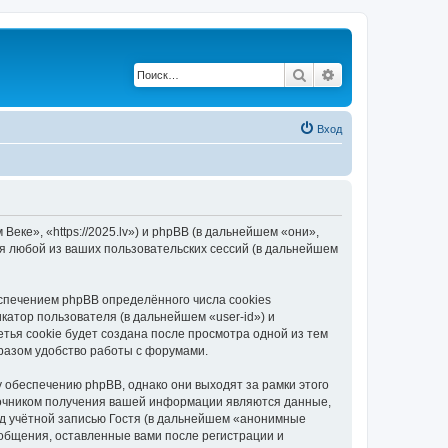
Поиск
Расширенный по
Вход
еке», «https://2025.lv») и phpBB (в дальнейшем «они»,
я любой из ваших пользовательских сессий (в дальнейшем
спечением phpBB определённого числа cookies
атор пользователя (в дальнейшем «user-id») и
тья cookie будет создана после просмотра одной из тем
разом удобство работы с форумами.
 обеспечению phpBB, однако они выходят за рамки этого
точником получения вашей информации являются данные,
д учётной записью Гостя (в дальнейшем «анонимные
ообщения, оставленные вами после регистрации и