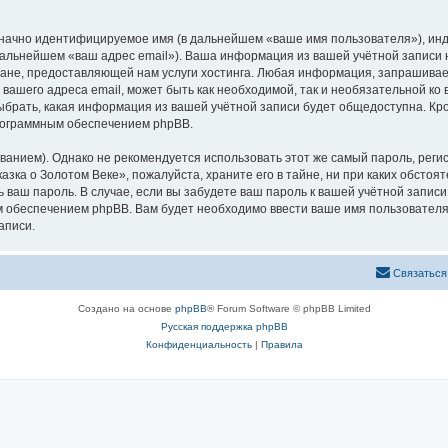
означно идентифицируемое имя (в дальнейшем «ваше имя пользователя»), ин
 дальнейшем «ваш адрес email»). Ваша информация из вашей учётной записи
не, предоставляющей нам услуги хостинга. Любая информация, запрашивае
 вашего адреса email, может быть как необходимой, так и необязательной к
ыбрать, какая информация из вашей учётной записи будет общедоступна. Кром
рограммным обеспечением phpBB.
ием). Однако не рекомендуется использовать этот же самый пароль, регист
зка о Золотом Веке», пожалуйста, храните его в тайне, ни при каких обстоя
ть ваш пароль. В случае, если вы забудете ваш пароль к вашей учётной запи
обеспечением phpBB. Вам будет необходимо ввести ваше имя пользователя и
аписи.
Связаться
Создано на основе
phpBB
® Forum Software © phpBB Limited
Русская поддержка phpBB
Конфиденциальность
|
Правила